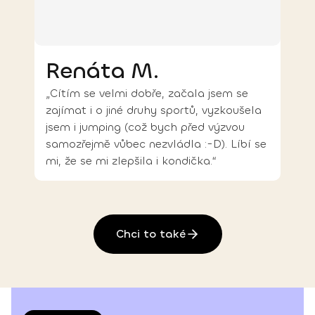
Renáta M.
„Cítím se velmi dobře, začala jsem se
zajímat i o jiné druhy sportů, vyzkoušela
jsem i jumping (což bych před výzvou
samozřejmě vůbec nezvládla :-D). Líbí se
mi, že se mi zlepšila i kondička.“
Chci to také