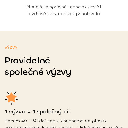
Naučíš se správně technicky cvičit
a zdravě se stravovat již natrvalo.
VÝZVY
Pravidelné
společné výzvy
1 výzva = 1 společný cíl
Během 40 - 60 dní spolu zhubneme do plavek,
nakopneme se v Novém roce či uklidníme mysl a tělo.