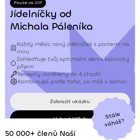
Pouze ve VIP
Jídelníčky od
Michala Páleníka
Každý měsíc nový jídelníček s porcemi na
míru
Zohledňuje tvůj optimální denní kalorický
příjem
Recepty rozděleny do 4 chodů
Kombinuješ podle toho, co máš v lednici
Zobrazit ukázku
St
ál
e
v
á
h
áš
Vybrat VIP
?
50 000+ členů Naší