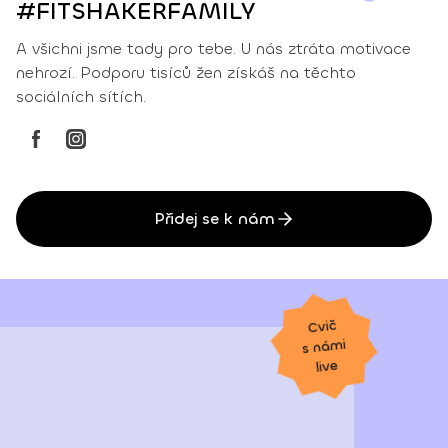
#FITSHAKERFAMILY
A všichni jsme tady pro tebe. U nás ztráta motivace
nehrozí. Podporu tisíců žen získáš na těchto
sociálních sítích.
Přidej se k nám
Cvič
s námi
live