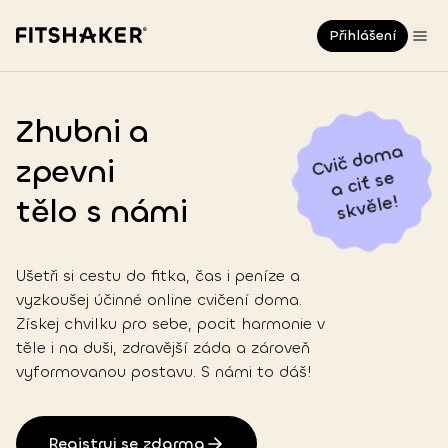
Přihlášení
Zhubni a
C
vi
č
d
o
m
a
a
ciť s
s
k
v
ěl
zpevni
e
e!
tělo
s námi
Ušetři si cestu do fitka, čas i peníze a
vyzkoušej účinné online cvičení doma.
Získej chvilku pro sebe, pocit harmonie v
těle i na duši, zdravější záda a zároveň
vyformovanou postavu. S námi to dáš!
Registruj se zdarma