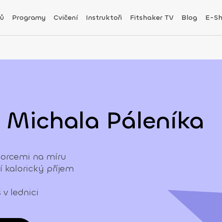
ů
Programy
Cvičení
Instruktoři
Fitshaker TV
Blog
E-S
d Michala Páleníka
porcemi na míru
 kalorický příjem
v lednici