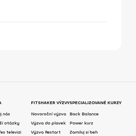
A
FITSHAKER VÝZVY
SPECIALIZOVANÉ KURZY
j nás
Novoroční výzva
Back Balance
ší otázky
Výzva do plavek
Power kurz
es televizi
Výzva Restart
Zamiluj si beh