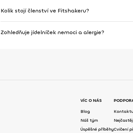
Kolik stojí členství ve Fitshakeru?
Zohledňuje jídelníček nemoci a alergie?
VÍC O NÁS
PODPOR
Blog
Kontaktu
Náš tým
Nejčastěj
Úspěšné příběhy
Cvičení př