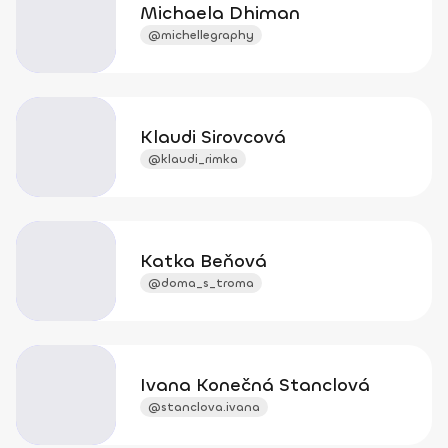
Michaela Dhiman
@michellegraphy
Klaudi Sirovcová
@klaudi_rimka
Katka Beňová
@doma_s_troma
Ivana Konečná Stanclová
@stanclova.ivana