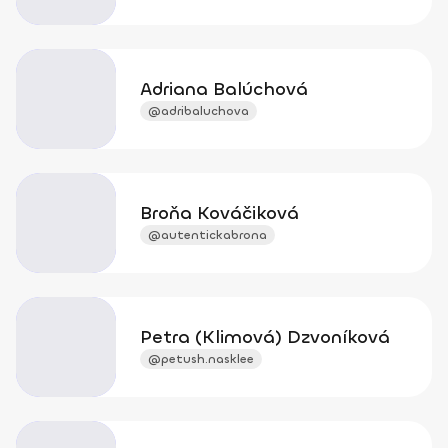
Adriana Balúchová
@adribaluchova
Broňa Kováčiková
@autentickabrona
Petra (Klimová) Dzvoníková
@petush.nasklee