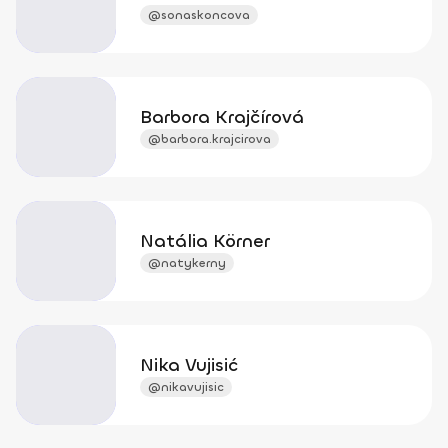
@sonaskoncova
Barbora Krajčírová
@barbora.krajcirova
Natália Körner
@natykerny
Nika Vujisić
@nikavujisic