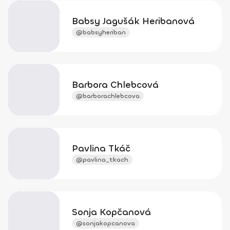
Babsy Jagušák Heribanová
@babsyheriban
Barbora Chlebcová
@barborachlebcova
Pavlina Tkáč
@pavlina_tkach
Sonja Kopčanová
@sonjakopcanova