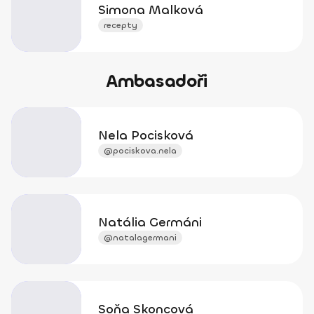
Simona Malková
recepty
Ambasadoři
Nela Pocisková
@pociskova.nela
Natália Germáni
@natalagermani
Soňa Skoncová