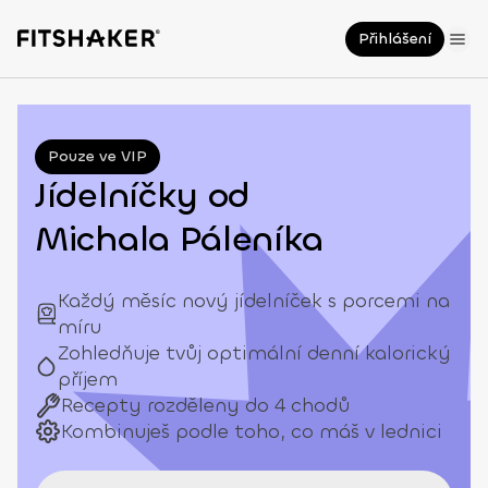
Přihlášení
Pouze ve VIP
Jídelníčky od
Michala Páleníka
Každý měsíc nový jídelníček s porcemi na
míru
Zohledňuje tvůj optimální denní kalorický
příjem
Recepty rozděleny do 4 chodů
Kombinuješ podle toho, co máš v lednici