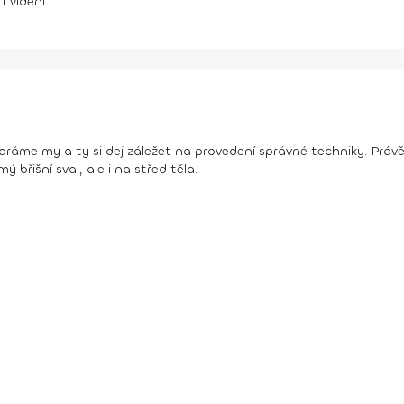
11
vidění
taráme my a ty si dej záležet na provedení správné techniky. Práv
ý břišní sval, ale i na střed těla.