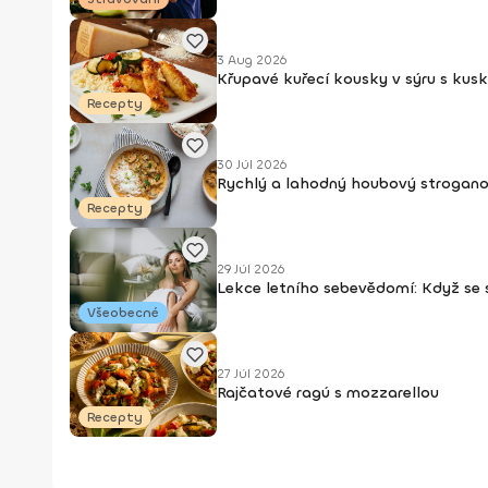
3 Aug 2026
Křupavé kuřecí kousky v sýru s kus
Recepty
30 Júl 2026
Rychlý a lahodný houbový strogan
Recepty
29 Júl 2026
Lekce letního sebevědomí: Když se
Všeobecné
27 Júl 2026
Rajčatové ragú s mozzarellou
Recepty