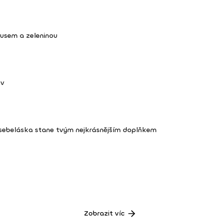
kusem a zeleninou
ov
 sebeláska stane tvým nejkrásnějším doplňkem
Zobrazit víc