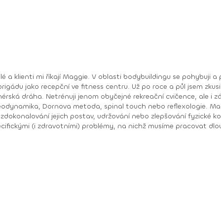
lé a klienti mi říkají Maggie. V oblasti bodybuildingu se pohybuji 
rigádu jako recepční ve fitness centru. Už po roce a půl jsem zkus
érská dráha. Netrénuji jenom obyčejné rekreační cvičence, ale i zá
da, spinal touch nebo reflexologie. Maximum své pracovní energie, vědomostí a zkušeností
zdokonalování jejich postav, udržování nebo zlepšování fyzické k
cifickými (i zdravotními) problémy, na nichž musíme pracovat dlouh
poruchou příjmu potravy nebo hormonální činnosti, pooperační re
 na míru. Moje práce je mi zároveň koníčkem a úspěchy mých svěřenců mě nejen
 mistryně Evropy v bodyfitness (IFBB) 2010
kini fitness
k: Magdalena Kazimirova