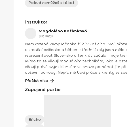
Pokud nemůžeš skákat
Instruktor
Magdaléna Kažimírová
SIX PACK
Jsem rozená Zemplínčanka žijící v Košicích. Moji přáte
rekreační cvičenka a během střední školy jsem měla b
reprezentovat Slovensko a tenkrát začala i moje tren
Mimo to se věnuji manuálním technikám, jako je osteodynamika, Dornova meto
věnuji právě svým klientům ve snaze pomáhat jim při 
duševní pohody. Nejvíc mě baví práce s klienty se spe
nesprávné držení těla, ženu s nadváhou nebo naopak 
Přečíst více
hmotu nebo seniora... Každý člověk je jiný a každému musím přizpůsobit cvičení a terapii
Zapojené partie
motivují k pokroku, ale také naplňují radostí a pocitem zadostiučinění. Moje nejvýraznější soutěžní úspěchy: 2005 juniorská
mistryně SR a vicemistryně světa ve fitness model (WFF) 2012 vicemistryně SR v bikini fitness mistryně Evropy v bikini fitness absolutní mistryně Evropy v bi
Kontakt: +421 907 185 940 Faceboo
Břicho