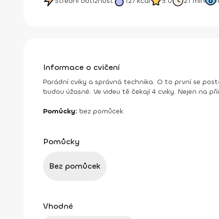
Střední obtížnost
127
kcal
5.0
21 min
Informace o cvičení
Parádní cviky a správná technika. O to první se pos
budou úžasné. Ve videu tě čekají 4 cviky. Nejen na přím
Pomůcky:
bez pomůcek
Pomůcky
Bez pomůcek
Vhodné