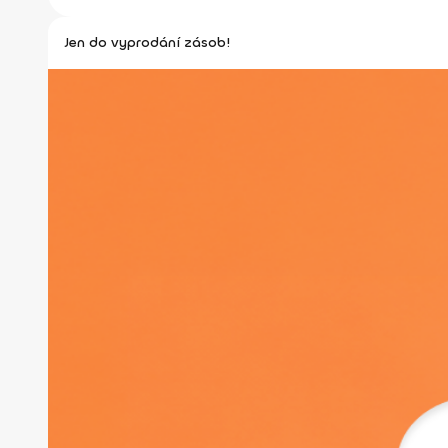
Jen do vyprodání zásob!