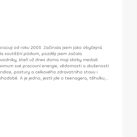
a pracuji od roku 2003. Začínala jsem jako obyčejná
ila soutěžní pódium, později jsem začala
vodníky, kteří už dnes doma mají sbírky medailí.
ondice, postury a celkového zdravotního stavu i
odobě. A je jedno, jestli jde o teenagera, těhulku,
habilitaci, muže snažícího se získat svalovou