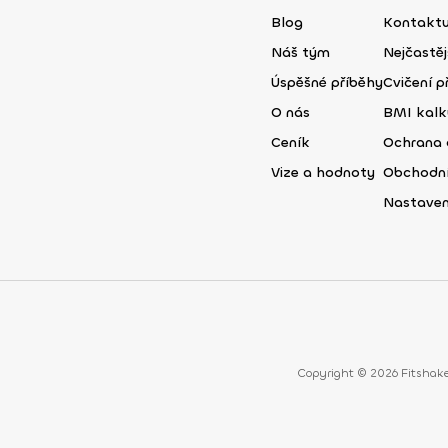
Blog
Kontaktu
Náš tým
Nejčastěj
Úspěšné příběhy
Cvičení př
O nás
BMI kalk
Ceník
Ochrana 
Vize a hodnoty
Obchodn
Nastaven
Copyright © 2026 Fitshake