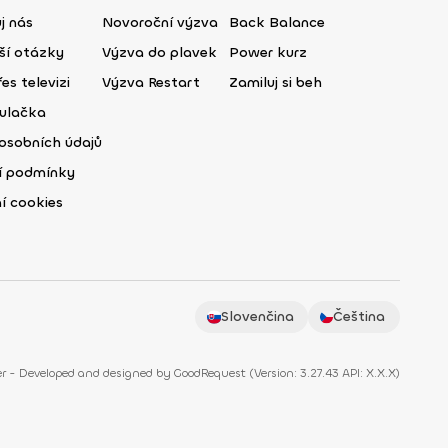
j nás
Novoroční výzva
Back Balance
ší otázky
Výzva do plavek
Power kurz
es televizi
Výzva Restart
Zamiluj si beh
ulačka
osobních údajů
í podmínky
í cookies
Slovenčina
Čeština
r - Developed and designed by
GoodRequest
(
Version: 3.27.43 API: X.X.X
)