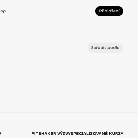
hop
Přihlášení
Seřadit podle
A
FITSHAKER VÝZVY
SPECIALIZOVANÉ KURZY