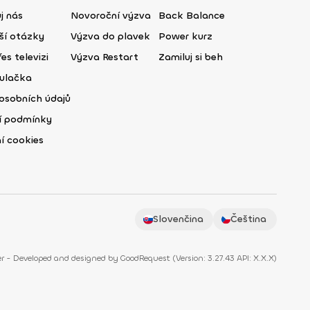
j nás
Novoroční výzva
Back Balance
ší otázky
Výzva do plavek
Power kurz
es televizi
Výzva Restart
Zamiluj si beh
ulačka
osobních údajů
í podmínky
í cookies
Slovenčina
Čeština
r - Developed and designed by
GoodRequest
(
Version: 3.27.43 API: X.X.X
)