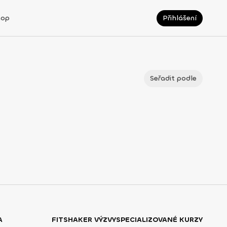
hop
Přihlášení
Seřadit podle
A
FITSHAKER VÝZVY
SPECIALIZOVANÉ KURZY