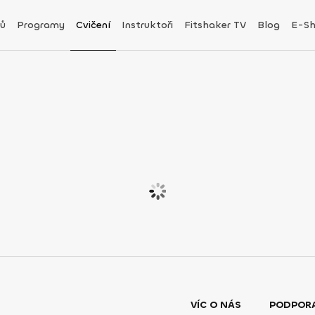
ů
Programy
Cvičení
Instruktoři
Fitshaker TV
Blog
E-S
VÍC O NÁS
PODPOR