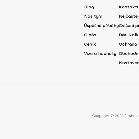
Blog
Kontaktu
Náš tým
Nejčastěj
Úspěšné příběhy
Cvičení př
O nás
BMI kalk
Ceník
Ochrana 
Vize a hodnoty
Obchodn
Nastaven
Copyright © 2026 Fitshake