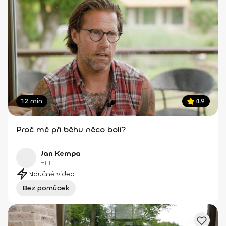
12 min
4.9
Proč mě při běhu něco bolí?
Jan Kempa
HIIT
Náučné video
Bez pomůcek