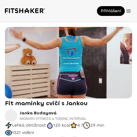
Přihlášení
Fit maminky cvičí s Jankou
Janka Budayová
MOMMY FITNESS a TONING INTERVAL
Lehká obtížnost
120
kcal
4.7
29 min
1521
vidění