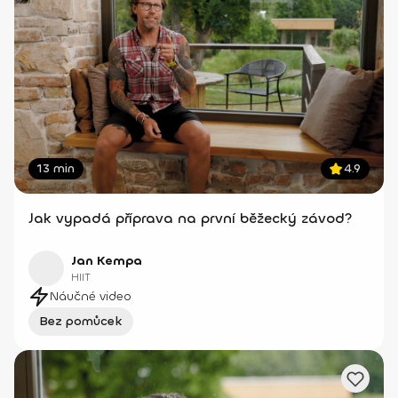
13 min
4.9
Jak vypadá příprava na první běžecký závod?
Jan Kempa
HIIT
Náučné video
Bez pomůcek