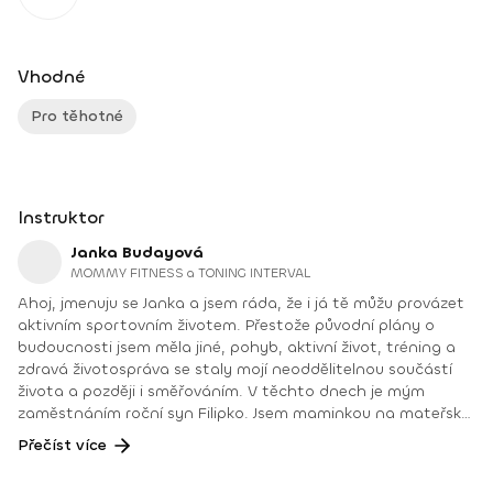
Vhodné
Pro těhotné
Instruktor
Janka Budayová
MOMMY FITNESS a TONING INTERVAL
Ahoj, jmenuju se Janka a jsem ráda, že i já tě můžu provázet
aktivním sportovním životem. Přestože původní plány o
budoucnosti jsem měla jiné, pohyb, aktivní život, tréning a
zdravá životospráva se staly mojí neoddělitelnou součástí
života a později i směřováním. V těchto dnech je mým
zaměstnáním roční syn Filipko. Jsem maminkou na mateřské
dovolené, kterou si mimořádně užívám. Díky úžasné podpoře
Přečíst více
rodiny a okolí se i v tomto období můžu věnovat své práci
jako fitness trenér, poradenství pro výživu a zdravý životní