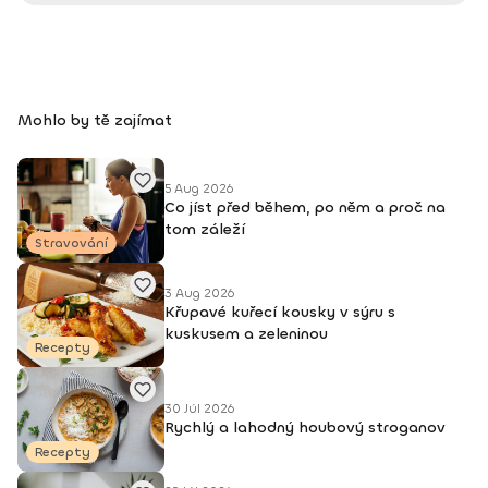
Mohlo by tě zajímat
5 Aug 2026
Co jíst před během, po něm a proč na
tom záleží
Stravování
3 Aug 2026
Křupavé kuřecí kousky v sýru s
kuskusem a zeleninou
Recepty
30 Júl 2026
Rychlý a lahodný houbový stroganov
Recepty