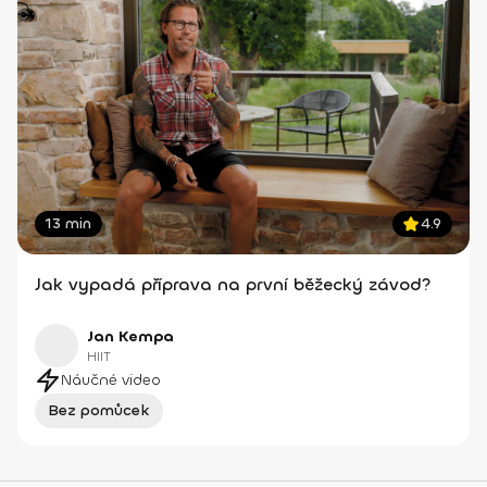
13 min
4.9
Jak vypadá příprava na první běžecký závod?
Jan Kempa
HIIT
Náučné video
Bez pomůcek