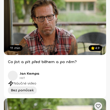
11 min
4.9
Co jíst a pít před během a po něm?
Jan Kempa
HIIT
Náučné video
Bez pomůcek