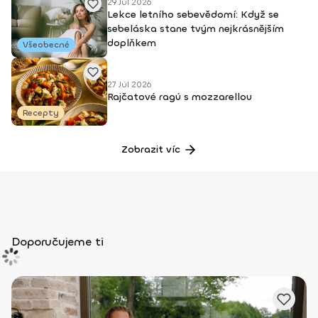
29 Júl 2026
Lekce letního sebevědomí: Když se
sebeláska stane tvým nejkrásnějším
doplňkem
Všeobecné
27 Júl 2026
Rajčatové ragú s mozzarellou
Recepty
Zobrazit víc
Doporučujeme ti