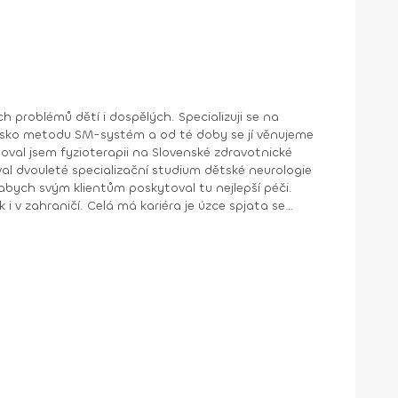
h problémů dětí i dospělých. Specializuji se na
ovensko metodu SM-systém a od té doby se jí věnujeme
val dvouleté specializační studium dětské neurologie
 abych svým klientům poskytoval tu nejlepší péči.
a je úzce spjata se
. Během své kariéry jsem měl možnost spolupracovat
ho potenciálu a zotavovat se po zraněních.
Pekingu 2022, kde jsem přispěl k úspěchům