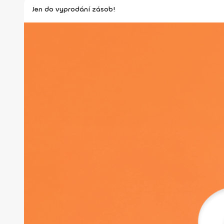
Jen do vyprodání zásob!