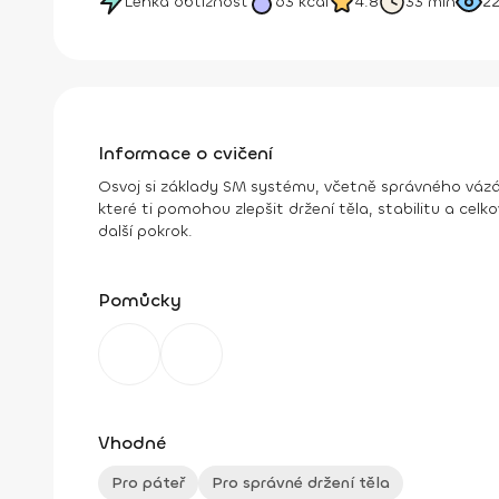
Lehká obtížnost
63
kcal
4.8
33 min
2
Informace o cvičení
Osvoj si základy SM systému, včetně správného vázání 
které ti pomohou zlepšit držení těla, stabilitu a cel
další pokrok.
Pomůcky
Vhodné
Pro páteř
Pro správné držení těla