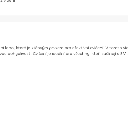
22
vidění
lana, které je klíčovým prvkem pro efektivní cvičení. V tomto videu
kovou pohyblivost. Cvičení je ideální pro všechny, kteří začínají s