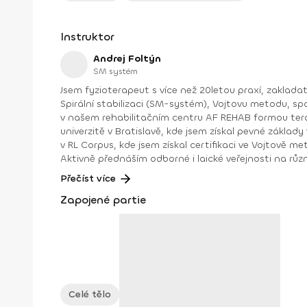
Instruktor
Andrej Foltýn
SM systém
Jsem fyzioterapeut s více než 20letou praxí, zaklada
Spirální stabilizaci (SM-systém), Vojtovu metodu, sp
v našem rehabilitačním centru AF REHAB formou terapií, ale také formou vzděláv
univerzitě v Bratislavě, kde jsem získal pevné zákla
v RL Corpus, kde jsem získal certifikaci ve Vojtově m
Aktivně přednáším odborné i laické veřejnosti na různých vzdělávac
sportem. Ať už jako aktivní atlet, nebo jako fyzio
Přečíst více
se slovenskou hokejovou reprezentací a atletickým
Zapojené partie
Zúčastnil jsem se několika mistrovství světa a Evrop
slovenských sportovců a přivezli jsme s hokejisty bronzové medaile. Mým cílem je nejen řešit aktuální problémy klientů, ale také ji
zlepšovat jejich pohybový komfort.
Celé tělo