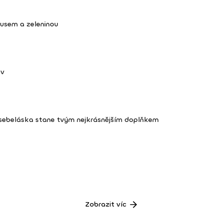
kusem a zeleninou
ov
 sebeláska stane tvým nejkrásnějším doplňkem
Zobrazit víc