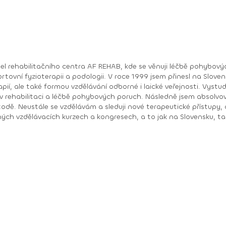
tel rehabilitačního centra AF REHAB, kde se věnuji léčbě pohybovýc
ortovní fyzioterapii a podologii. V roce 1999 jsem přinesl na Sl
ání odborné i laické veřejnosti. Vystudoval jsem fyzioterapii na Slovenské zdravotnické
dy v rehabilitaci a léčbě pohybových poruch. Následně jsem absolvo
etodě. Neustále se vzdělávám a sleduji nové terapeutické přístupy,
ích kurzech a kongresech, a to jak na Slovensku, tak i v zahraničí. Celá má kariér
terapeut, který pomáhá sportovcům napříč všemi odvětvími sportu
 svazem, kde jsem pomáhal sportovcům dosahovat jejich maximální
y, stejně jako zimních olympijských her v Pchjongčchangu 2018 a 
m pomáhat předcházet dalším obtížím a