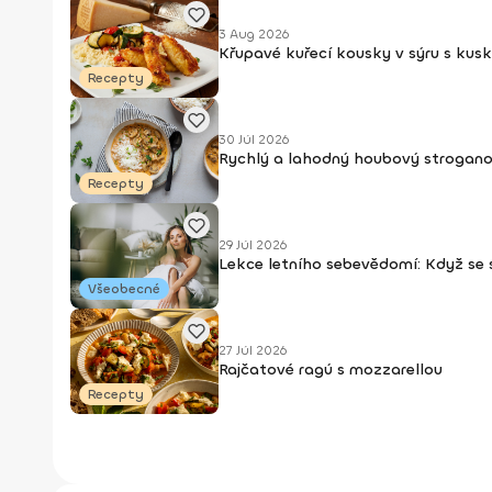
3 Aug 2026
Křupavé kuřecí kousky v sýru s kus
Recepty
30 Júl 2026
Rychlý a lahodný houbový strogan
Recepty
29 Júl 2026
Lekce letního sebevědomí: Když se
Všeobecné
27 Júl 2026
Rajčatové ragú s mozzarellou
Recepty