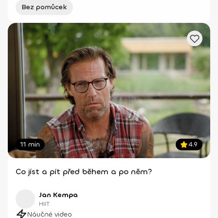
Bez pomůcek
11 min
4.9
Co jíst a pít před během a po něm?
Jan Kempa
HIIT
Náučné video