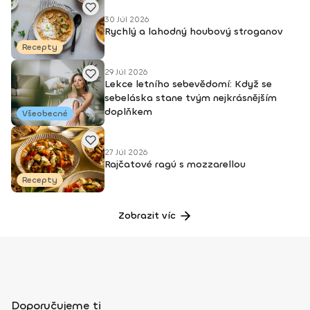
30 Júl 2026
Rychlý a lahodný houbový stroganov
Recepty
29 Júl 2026
Lekce letního sebevědomí: Když se
sebeláska stane tvým nejkrásnějším
doplňkem
Všeobecné
27 Júl 2026
Rajčatové ragú s mozzarellou
Recepty
Zobrazit víc
Doporučujeme ti