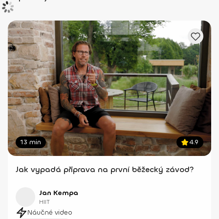
13 min
4.9
Jak vypadá příprava na první běžecký závod?
Jan Kempa
HIIT
Náučné video