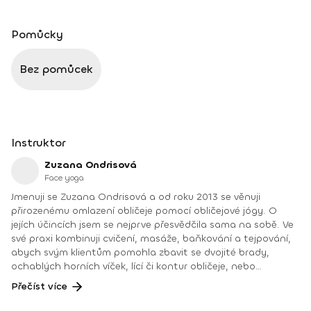
Pomůcky
Bez pomůcek
Instruktor
Zuzana Ondrisová
Face yoga
Jmenuji se Zuzana Ondrisová a od roku 2013 se věnuji
přirozenému omlazení obličeje pomocí obličejové jógy. O
jejích účincích jsem se nejprve přesvědčila sama na sobě. Ve
své praxi kombinuji cvičení, masáže, baňkování a tejpování,
abych svým klientům pomohla zbavit se dvojité brady,
ochablých horních víček, lící či kontur obličeje, nebo
pomohla navrátit cit do ochrnuté části obličeje. Od roku
Přečíst více
2018 školím pod vlastní značkou Face Yoga Institute budoucí
lektorky obličejové jógy, estetického a lymfatického