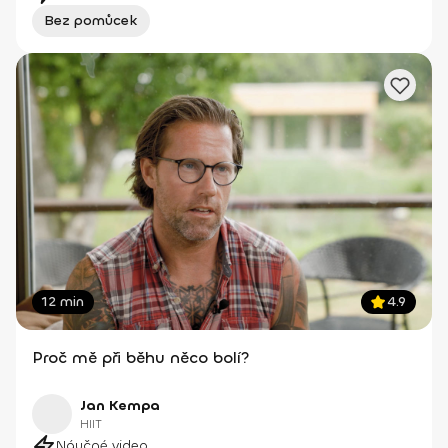
Bez pomůcek
12 min
4.9
Proč mě při běhu něco bolí?
Jan Kempa
HIIT
Náučné video