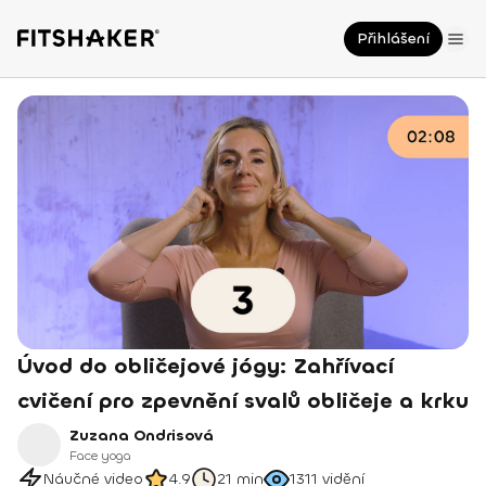
Přihlášení
Úvod do obličejové jógy: Zahřívací
cvičení pro zpevnění svalů obličeje a krku
Zuzana Ondrisová
Face yoga
Náučné video
4.9
21 min
1311
vidění