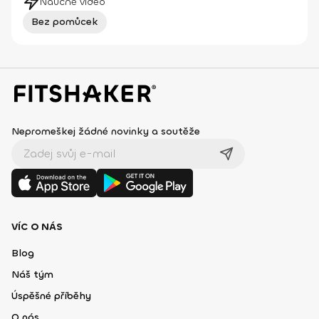
Náučné video
Bez pomůcek
Nepromeškej žádné novinky a soutěže
VÍC O NÁS
Blog
Náš tým
Úspěšné příběhy
O nás