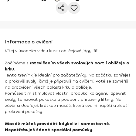
Informace o cvičení
Vítej v úvodním videu kurzu obličejové jógy! 🌸
Začínáme s
rozcvičením všech svalových partií obličeje a
krku
.
Tento trénink je ideální pro začátečníky. Na začátku zahřeješ
a prokrvíš svaly, čímž je připravíš na cvičení. Poté se zaměříš
na procvičení všech oblastí krku a obličeje.
Pomůžeš tím stimulovat vlastní produkci kolagenu, zpevnit
svaly, tonizovat pokožku a podpořit přirozený lifting. Na
závěr si dopřeješ krátkou masáž, která uvolní napětí a zlepší
prokrvení pokožky.
Masáž můžeš provádět kdykoliv i samostatně.
Nepotřebuješ žádné speciální pomůcky.