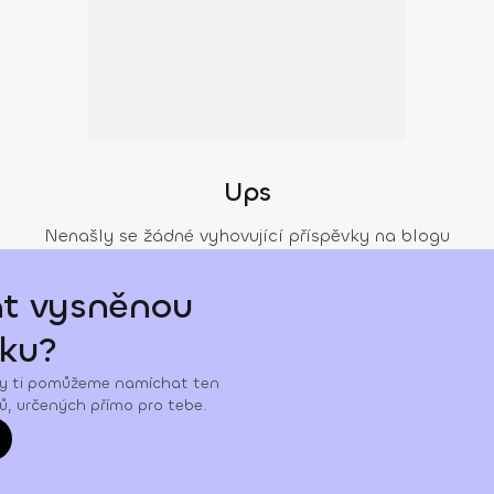
Ups
Nenašly se žádné vyhovující příspěvky na blogu
at vysněnou
čku?
 my ti pomůžeme namíchat ten
ků, určených přímo pro tebe.