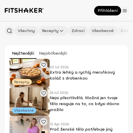
Přihlášení
Všechny
Recepty
Zdraví
Všeobecné
Cviče
Nejčtenější
Nejoblíbenější
20 Júl 2026
Extra lehký a rychlý meruňkový
koláč s drobenkou
Recepty
26 Júl 2026
Nejsi přecitlivělá. Možná jen tvoje
tělo reaguje na to, co kdysi dávno
prožilo
Všeobecné
12 Apr 2026
Proč ženské tělo potřebuje jiný