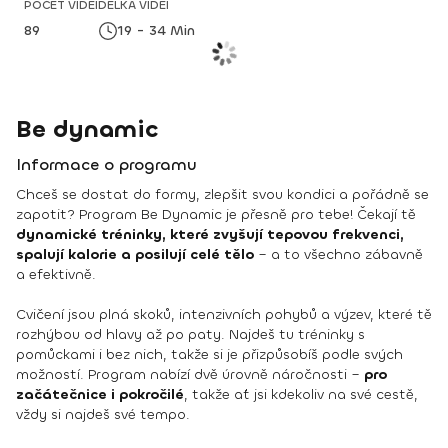
POČET VIDEÍ
DÉLKA VIDEÍ
89
19 - 34 Min
Be dynamic
Informace o programu
Chceš se dostat do formy, zlepšit svou kondici a pořádně se
zapotit? Program Be Dynamic je přesně pro tebe! Čekají tě
dynamické tréninky, které zvyšují tepovou frekvenci,
spalují kalorie a posilují celé tělo
– a to všechno zábavně
a efektivně.
Cvičení jsou plná skoků, intenzivních pohybů a výzev, které tě
rozhýbou od hlavy až po paty. Najdeš tu tréninky s
pomůckami i bez nich, takže si je přizpůsobíš podle svých
možností. Program nabízí dvě úrovně náročnosti –
pro
začátečnice i pokročilé
, takže ať jsi kdekoliv na své cestě,
vždy si najdeš své tempo.