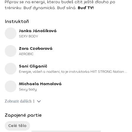
Připrav se na energii, kterou budeš cítit ještě dlouho po
tréninku. Buď dynamická. Buď silná.
Buď TY!
Instruktoři
Janka Jánošíková
SEXY BODY
Zora Czoborová
AEROBIC
Sani Gliganič
Energie, vášeň a nadšení, to je instruktorka HIIT STRONG Nation - Veronika Sani Gliganič
Michaela Homolová
Sexy body
Zobrazit dalších 1
Zapojené partie
Celé tělo