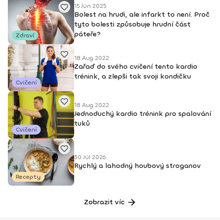
15 Jún 2025
Bolest na hrudi, ale infarkt to není. Proč
tyto bolesti způsobuje hrudní část
páteře?
Zdraví
18 Aug 2022
Zařaď do svého cvičení tento kardio
trénink, a zlepši tak svoji kondičku
Cvičení
18 Aug 2022
Jednoduchý kardio trénink pro spalování
tuků
Cvičení
30 Júl 2026
Rychlý a lahodný houbový stroganov
Recepty
Zobrazit víc