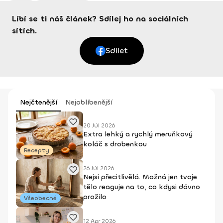
Líbí se ti náš článek? Sdílej ho na sociálních
sítích.
Sdílet
Nejčtenější
Nejoblíbenější
20 Júl 2026
Extra lehký a rychlý meruňkový
koláč s drobenkou
Recepty
26 Júl 2026
Nejsi přecitlivělá. Možná jen tvoje
tělo reaguje na to, co kdysi dávno
prožilo
Všeobecné
12 Apr 2026