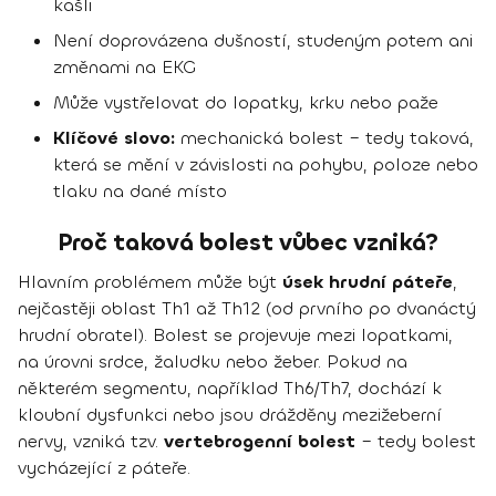
kašli
Není doprovázena dušností, studeným potem ani
změnami na EKG
Může vystřelovat do lopatky, krku nebo paže
Klíčové slovo:
mechanická bolest – tedy taková,
která se mění v závislosti na pohybu, poloze nebo
tlaku na dané místo
Proč taková bolest vůbec vzniká?
Hlavním problémem může být
úsek hrudní páteře
,
nejčastěji oblast Th1 až Th12 (od prvního po dvanáctý
hrudní obratel). Bolest se projevuje mezi lopatkami,
na úrovni srdce, žaludku nebo žeber. Pokud na
některém segmentu, například Th6/Th7, dochází k
kloubní dysfunkci nebo jsou drážděny mezižeberní
nervy, vzniká tzv.
vertebrogenní bolest
– tedy bolest
vycházející z páteře.