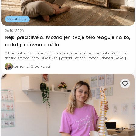
Všeobecné
26 Júl 2026
Nejsi přecitlivělá. Možná jen tvoje tělo reaguje na to,
co kdysi dávno prožilo
O traumatu často přemýšlíme jako o něčem velkém a dramatickém. Jenže
dětská zranění nemusí mít vždy podobu jedné výrazné události. Někdy
vznikají potichu.
Romana Cibulková