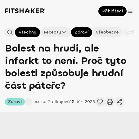
Přihlášení
Všechny
Recepty
Zdraví
Všeobecné
Cviče
Bolest na hrudi, ale
infarkt to není. Proč tyto
bolesti způsobuje hrudní
část páteře?
Zdraví
Jessica
Zatlkajová
15. Jún 2025