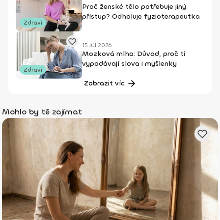
Proč ženské tělo potřebuje jiný
přístup? Odhaluje fyzioterapeutka
Zdraví
15 Júl 2026
Mozková mlha: Důvod, proč ti
vypadávají slova i myšlenky
Zdraví
Zobrazit víc
Mohlo by tě zajímat