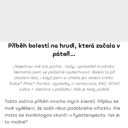
Příběh bolesti na hrudi, která začala v
páteři…
„Najednou mě tak píchlo… tady, uprostřed hrudníku.
Nemohla jsem se pořádně nadechnout. Bolelo to při
otočení těla, i když jsem si chtěla jen obléct tričko.
Srdce? Plíce? Panika. Výsledky z nemocnice, EKG, ECHO
srdce = všechno v pořádku. Kde je tedy problé
Takto začíná příběh mnoha mých klientů. Přijdou ke
mně vyděšení, že zažili něco podobného infarktu. Ale
místo ke kardiologovi skončí u fyzioterapeuta. Jak je
to možné?