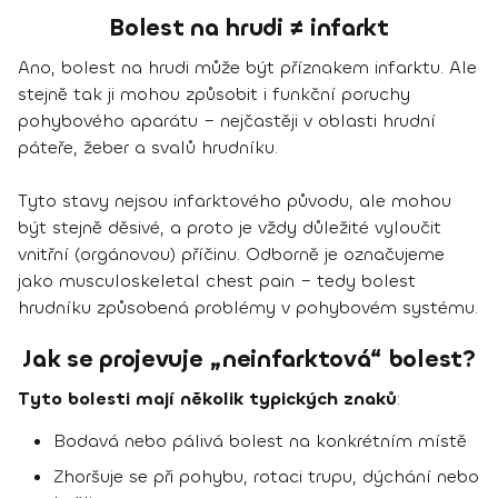
Bolest na hrudi ≠ infarkt
Ano, bolest na hrudi může být příznakem infarktu. Ale
stejně tak ji mohou způsobit i funkční poruchy
pohybového aparátu – nejčastěji v oblasti hrudní
páteře, žeber a svalů hrudníku.
Tyto stavy nejsou infarktového původu, ale mohou
být stejně děsivé, a proto je vždy důležité vyloučit
vnitřní (orgánovou) příčinu. Odborně je označujeme
jako musculoskeletal chest pain – tedy bolest
hrudníku způsobená problémy v pohybovém systému.
Jak se projevuje „neinfarktová“ bolest?
Tyto bolesti mají několik typických znaků
:
Bodavá nebo pálivá bolest na konkrétním místě
Zhoršuje se při pohybu, rotaci trupu, dýchání nebo