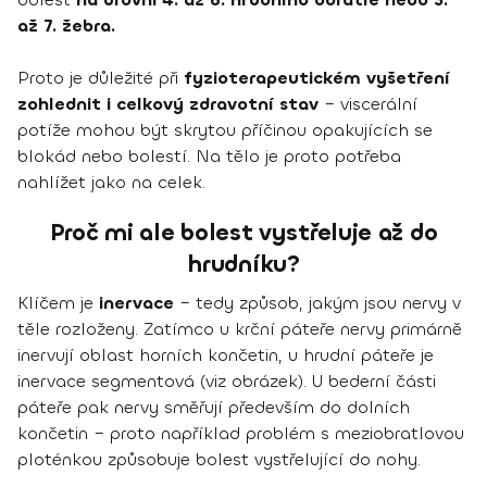
až 7. žebra.
Proto je důležité při
fyzioterapeutickém vyšetření
zohlednit i celkový zdravotní stav
– viscerální
potíže mohou být skrytou příčinou opakujících se
blokád nebo bolestí. Na tělo je proto potřeba
nahlížet jako na celek.
Proč mi ale bolest vystřeluje až do
hrudníku?
Klíčem je
inervace
– tedy způsob, jakým jsou nervy v
těle rozloženy. Zatímco u krční páteře nervy primárně
inervují oblast horních končetin, u hrudní páteře je
inervace segmentová (viz obrázek). U bederní části
páteře pak nervy směřují především do dolních
končetin – proto například problém s meziobratlovou
ploténkou způsobuje bolest vystřelující do nohy.