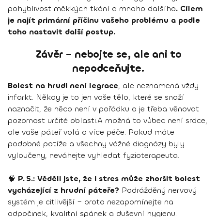
pohyblivost měkkých tkání a mnoho dalšího
. Cílem
je najít primární příčinu vašeho problému a podle
toho nastavit další postup.
Závěr – nebojte se, ale ani to
nepodceňujte.
Bolest na hrudi není legrace
, ale neznamená vždy
infarkt. Někdy je to jen vaše tělo, které se snaží
naznačit, že něco není v pořádku a je třeba věnovat
pozornost určité oblasti.A možná to vůbec není srdce,
ale vaše páteř volá o více péče. Pokud máte
podobné potíže a všechny vážné diagnózy byly
vyloučeny, neváhejte vyhledat fyzioterapeuta.
🧠
P. S.: Věděli jste, že i stres může zhoršit bolest
vycházející z hrudní páteře?
Podrážděný nervový
systém je citlivější – proto nezapomínejte na
odpočinek, kvalitní spánek a duševní hygienu.