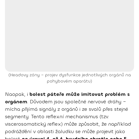
(Headovy zóny – projev dysfunkce jednotlivých orgánů na
pohybovém aparátu)
Naopak, i
bolest páteře může imitovat problém s
orgánem
. Důvodem jsou společné nervové dráhy –
mícha přijímá signály z orgánů i ze svalů přes stejné
segmenty. Tento reflexní mechanismus (tzv.
viscerosomatický reflex) může způsobit, že například
podráždění v oblasti žaludku se může projevit jako
bolest
na úrovni 4. až 6. hrudního obratle nebo 5.