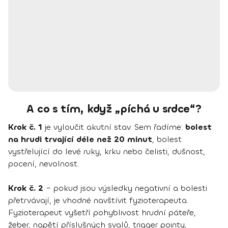
A co s tím, když „píchá u srdce“?
Krok č. 1
je vyloučit akutní stav. Sem řadíme:
bolest
na hrudi trvající déle než 20 minut
, bolest
vystřelující do levé ruky, krku nebo čelisti, dušnost,
pocení, nevolnost.
Krok č. 2
– pokud jsou výsledky negativní a bolesti
přetrvávají, je vhodné navštívit fyzioterapeuta.
Fyzioterapeut vyšetří pohyblivost hrudní páteře,
žeber, napětí příslušných svalů, trigger pointy,