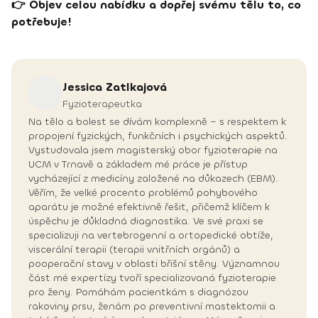
👉 Objev celou nabídku a dopřej svému tělu to, co
potřebuje!
Jessica
Zatlkajová
Fyzioterapeutka
Na tělo a bolest se dívám komplexně – s respektem k
propojení fyzických, funkčních i psychických aspektů.
Vystudovala jsem magisterský obor fyzioterapie na
UCM v Trnavě a základem mé práce je přístup
vycházející z medicíny založené na důkazech (EBM).
Věřím, že velké procento problémů pohybového
aparátu je možné efektivně řešit, přičemž klíčem k
úspěchu je důkladná diagnostika. Ve své praxi se
specializuji na vertebrogenní a ortopedické obtíže,
viscerální terapii (terapii vnitřních orgánů) a
pooperační stavy v oblasti břišní stěny. Významnou
část mé expertízy tvoří specializovaná fyzioterapie
pro ženy. Pomáhám pacientkám s diagnózou
rakoviny prsu, ženám po preventivní mastektomii a