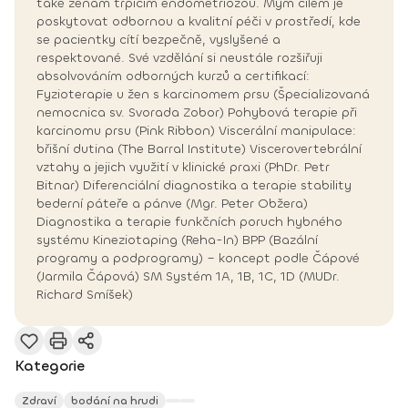
také ženám trpícím endometriózou. Mým cílem je
poskytovat odbornou a kvalitní péči v prostředí, kde
se pacientky cítí bezpečně, vyslyšené a
respektované. Své vzdělání si neustále rozšiřuji
absolvováním odborných kurzů a certifikací:
Fyzioterapie u žen s karcinomem prsu (Špecializovaná
nemocnica sv. Svorada Zobor) Pohybová terapie při
karcinomu prsu (Pink Ribbon) Viscerální manipulace:
břišní dutina (The Barral Institute) Viscerovertebrální
vztahy a jejich využití v klinické praxi (PhDr. Petr
Bitnar) Diferenciální diagnostika a terapie stability
bederní páteře a pánve (Mgr. Peter Obžera)
Diagnostika a terapie funkčních poruch hybného
systému Kineziotaping (Reha-In) BPP (Bazální
programy a podprogramy) – koncept podle Čápové
(Jarmila Čápová) SM Systém 1A, 1B, 1C, 1D (MUDr.
Richard Smíšek)
Kategorie
Zdraví
bodání na hrudi