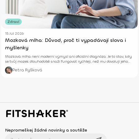
Zdraví
15 Júl 2026
Mozková mlha: Důvod, proč ti vypadávají slova i
myšlenky
Mozková mlha není moderní výmysl ani oficiální diagnóza. Je to stav, kdy
se tvůj mozek dlouhodobě snaží fungovat rychleji, než mu dovolují jeho
biologické limity.
Petra Ryšková
Nepromeškej žádné novinky a soutěže