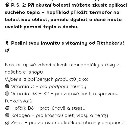
🧠 P. S. 2: Při akutní bolesti můžete zkusit aplikaci
suchého tepla – například přiložit termofor na
bolestivou oblast, pomalu dýchat a dané místo
uvolnit pomocí tepla a dechu.
💊 Posilni svou imunitu s vitamíny od Fitshakeru!
🌿
Nastartuj své zdraví s kvalitními doplňky stravy z
našeho e-shopu.
Vyber si z oblíbených produktů jako:
🟠 Vitamín C – pro podporu imunity
🟡 Vitamín D3 + K2 – pro zdravé kosti a správnou
funkci svalů
🔵 Hořčík B6 – proti únavě a stresu
🟣 Kolagen – pro krásnou pleť, vlasy a nehty
🌿 Zinek – pro zdravou pokožku a obranyschopnost