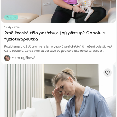
Zdraví
12 Apr 2026
Proč ženské tělo potřebuje jiný přístup? Odhaluje
fyzioterapeutka
Fyzioterapia už dávno nie je len o „naprávaní chrbta“ či riešení bolesti, keď
už je neskoro. Čoraz viac sa dostáva do popredia ako dôležitá súčasť
prevencie, starostlivosti o telo aj celkového zdravia – fyzického aj
Petra Ryšková
psychického.