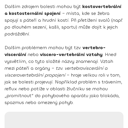
Dalším zdrojem bolesti mohou být
kostovertebrální
a kostosternální spojení
– místa, kde se žebra
spojují s páteří a hrudní kostí. Při přetížení svalů (např.
po dlouhém sezení, kašli, sportu) může dojít k jejich
podráždění.
Dalším problémem mohou být tzv.
vertebro-
viscerální
nebo
viscero-vertebrální vztahy
. Hned
vysvětlím, co tyto složité názvy znamenají. Vztah
mezi páteří a orgány –
tzv. vertebroviscerální a
viscerovertebrální propojení
– hraje velkou roli v tom,
jak se bolesti projevují. Například problém s trávením,
reflux nebo potíže v oblasti žlučníku se mohou
„promítnout“ do pohybového aparátu jako blokáda,
spazmus nebo omezený pohyb.