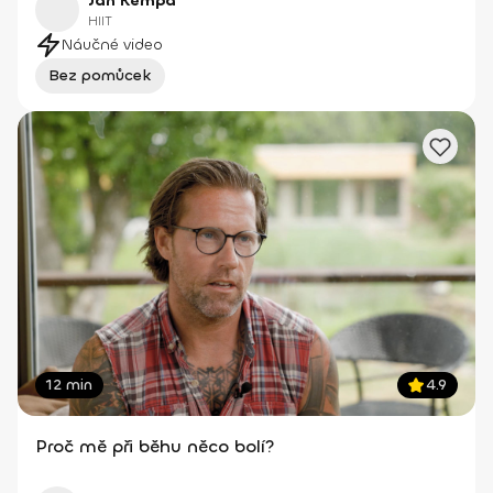
Jan Kempa
HIIT
Náučné video
Bez pomůcek
12 min
4.9
Proč mě při běhu něco bolí?