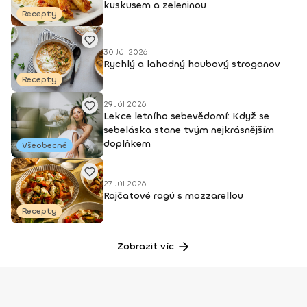
kuskusem a zeleninou
vicemiss Evropy 2003 Kontakt: Mirka Luberdová na
Recepty
Facebooku WEB: mirkaluberdova.sk
30 Júl 2026
Rychlý a lahodný houbový stroganov
Recepty
29 Júl 2026
Lekce letního sebevědomí: Když se
sebeláska stane tvým nejkrásnějším
doplňkem
Všeobecné
27 Júl 2026
Rajčatové ragú s mozzarellou
Recepty
Zobrazit víc