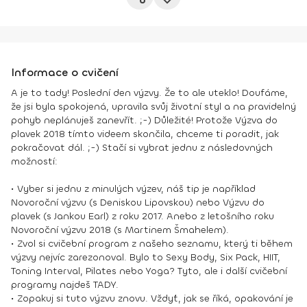
Informace o cvičení
A je to tady! Poslední den výzvy. Že to ale uteklo! Doufáme,
že jsi byla spokojená, upravila svůj životní styl a na pravidelný
pohyb neplánuješ zanevřít. ;-) Důležité! Protože Výzva do
plavek 2018 tímto videem skončila, chceme ti poradit, jak
pokračovat dál. ;-) Stačí si vybrat jednu z následovných
možností:
• Vyber si jednu z minulých výzev, náš tip je například
Novoroční výzvu (s Deniskou Lipovskou) nebo Výzvu do
plavek (s Jankou Earl) z roku 2017. Anebo z letošního roku
Novoroční výzvu 2018 (s Martinem Šmahelem).
• Zvol si cvičební program z našeho seznamu, který ti během
výzvy nejvíc zarezonoval. Bylo to Sexy Body, Six Pack, HIIT,
Toning Interval, Pilates nebo Yoga? Tyto, ale i další cvičební
programy najdeš TADY.
• Zopakuj si tuto výzvu znovu. Vždyť, jak se říká, opakování je