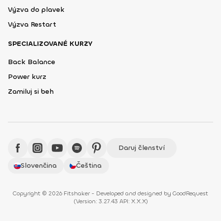
Výzva do plavek
Výzva Restart
SPECIALIZOVANÉ KURZY
Back Balance
Power kurz
Zamiluj si beh
Daruj členství
Slovenčina
Čeština
Copyright © 2026 Fitshaker - Developed and designed by
GoodRequest
(
Version: 3.27.43 API: X.X.X
)