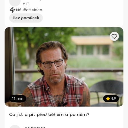
HIIT
Náučné video
Bez pomůcek
11 min
4.9
Co jíst a pít před během a po něm?