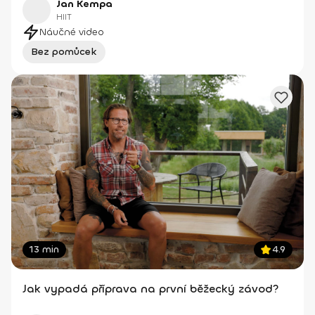
Jan Kempa
HIIT
Náučné video
Bez pomůcek
13 min
4.9
Jak vypadá příprava na první běžecký závod?