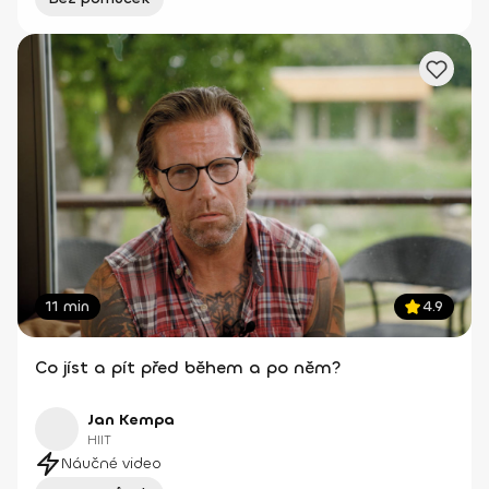
11 min
4.9
Co jíst a pít před během a po něm?
Jan Kempa
HIIT
Náučné video