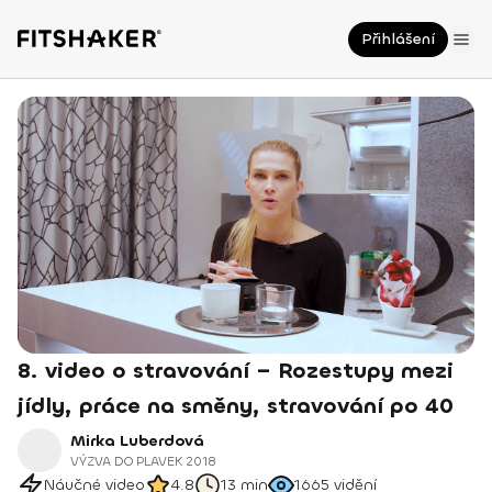
Přihlášení
8. video o stravování – Rozestupy mezi
jídly, práce na směny, stravování po 40
Mirka Luberdová
VÝZVA DO PLAVEK 2018
Náučné video
4.8
13 min
1665
vidění