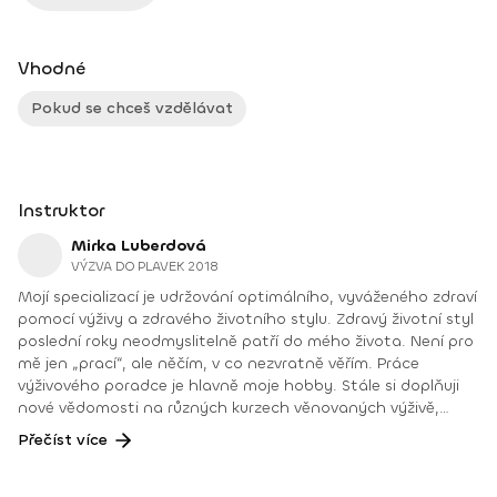
Vhodné
Pokud se chceš vzdělávat
Instruktor
Mirka Luberdová
VÝZVA DO PLAVEK 2018
Mojí specializací je udržování optimálního, vyváženého zdraví
pomocí výživy a zdravého životního stylu. Zdravý životní styl
poslední roky neodmyslitelně patří do mého života. Není pro
mě jen „prací“, ale něčím, v co nezvratně věřím. Práce
výživového poradce je hlavně moje hobby. Stále si doplňuji
nové vědomosti na různých kurzech věnovaných výživě,
duševnímu rozvoji a klidnějšímu životnímu stylu. Je úžasné,
Přečíst více
jaký v dnešní době zaznamenávají pokrok výzkumy a nové
poznatky v této oblasti. Máme k dispozici širokou škálu, jak
diagnostiku, tak výživové směry, abychom si dokázali udržet