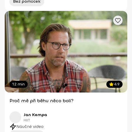
Bez pomůcek
12 min
4.9
Proč mě při běhu něco bolí?
Jan Kempa
HIIT
Náučné video