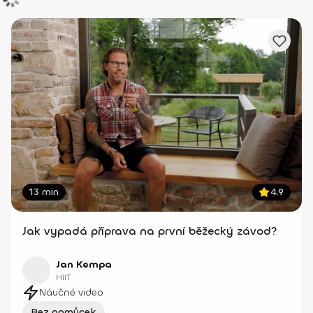
13 min
4.9
Jak vypadá příprava na první běžecký závod?
Jan Kempa
HIIT
Náučné video
Bez pomůcek