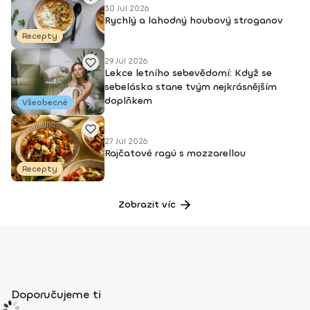
30 Júl 2026
Rychlý a lahodný houbový stroganov
Recepty
29 Júl 2026
Lekce letního sebevědomí: Když se
sebeláska stane tvým nejkrásnějším
doplňkem
Všeobecné
27 Júl 2026
Rajčatové ragú s mozzarellou
Recepty
Zobrazit víc
Doporučujeme ti