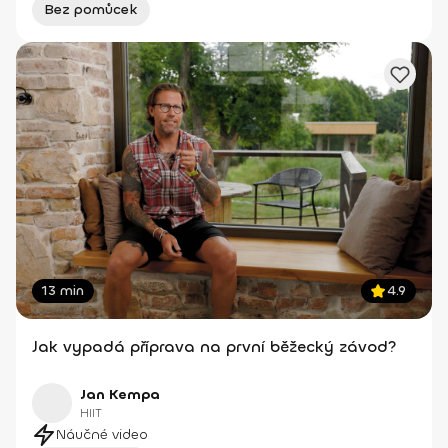
Bez pomůcek
13 min
4.9
Jak vypadá příprava na první běžecký závod?
Jan Kempa
HIIT
Náučné video