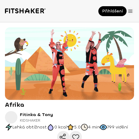
Přihlášení
Afrika
Fitinka & Tony
KIDSHAKER
Lehká obtížnost
0
kcal
5.0
4 min
799
vidění