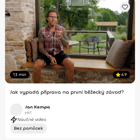
13 min
4.9
Jak vypadá příprava na první běžecký závod?
Jan Kempa
HIIT
Náučné video
Bez pomůcek