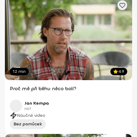
12 min
4.9
Proč mě při běhu něco bolí?
Jan Kempa
HIIT
Náučné video
Bez pomůcek