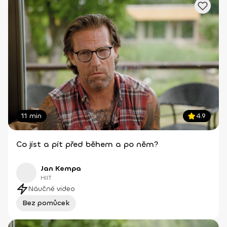
11 min
4.9
Co jíst a pít před během a po něm?
Jan Kempa
HIIT
Náučné video
Bez pomůcek