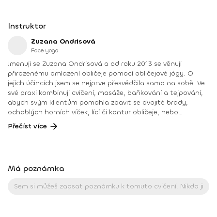
Instruktor
Zuzana Ondrisová
Face yoga
Jmenuji se Zuzana Ondrisová a od roku 2013 se věnuji
přirozenému omlazení obličeje pomocí obličejové jógy. O
jejích účincích jsem se nejprve přesvědčila sama na sobě. Ve
své praxi kombinuji cvičení, masáže, baňkování a tejpování,
abych svým klientům pomohla zbavit se dvojité brady,
ochablých horních víček, lící či kontur obličeje, nebo
pomohla navrátit cit do ochrnuté části obličeje. Od roku
Přečíst více
2018 školím pod vlastní značkou Face Yoga Institute budoucí
lektorky obličejové jógy, estetického a lymfatického
tejpování obličeje a předávám své poznatky a více než 10 let
zkušeností z praxe.Kromě kurzů pro klientky a budoucí
Má poznámka
lektorky pořádám workshopy pro korporace, přednášky na
konferencích a vedu lekce obličejové jógy na wellness
pobytech v České republice i v zahraničí. Jsem velmi vděčná,
že mohu dělat práci, která mě baví a přináší lidem nejen
estetické výsledky na obličeji, ale také více sebevědomí, lepší