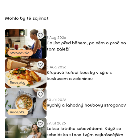
vztah k sobě a více spokojenosti a harmonie v životě.
Mohlo by tě zajímat
5 Aug 2026
Co jíst před během, po něm a proč na
tom záleží
Stravování
3 Aug 2026
Křupavé kuřecí kousky v sýru s
kuskusem a zeleninou
Recepty
30 Júl 2026
Rychlý a lahodný houbový stroganov
Recepty
29 Júl 2026
Lekce letního sebevědomí: Když se
sebeláska stane tvým nejkrásnějším