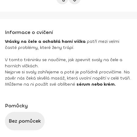
Informace o cvičení
Vrásky na čele a ochablá horní víčka
patří mezi velmi
časté problémy, které ženy trápí.
V tomto tréninku se naučíme, jak zpevnit svaly na čele a
horních víčkách.
Nejprve si svaly zahřejeme a poté je pořádně procvičíme. Na
závěr nás čeká skvělá masáž, která uvolní napětí v celé tváři.
Můžeme na ni použít své oblíbené
sérum nebo krém.
Pomůcky
Bez pomůcek