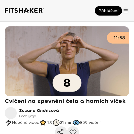
Přihlášení
Cvičení na zpevnění čela a horních víček
Zuzana Ondrisová
Face yoga
Náučné video
4.9
21 min
859
vidění