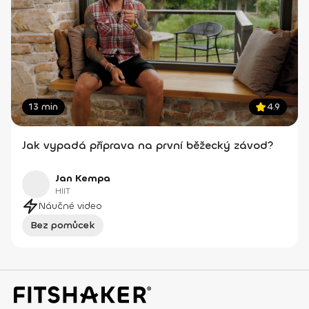
13 min
4.9
Jak vypadá příprava na první běžecký závod?
Jan Kempa
HIIT
Náučné video
Bez pomůcek