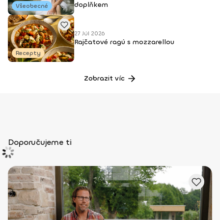
doplňkem
Všeobecné
27 Júl 2026
Rajčatové ragú s mozzarellou
Recepty
Zobrazit víc
Doporučujeme ti