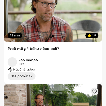
12 min
4.9
Proč mě při běhu něco bolí?
Jan Kempa
HIIT
Náučné video
Bez pomůcek