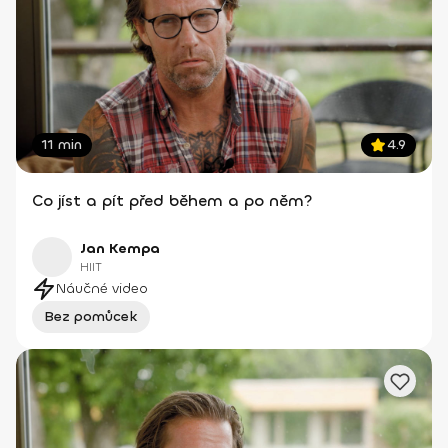
11 min
4.9
Co jíst a pít před během a po něm?
Jan Kempa
HIIT
Náučné video
Bez pomůcek