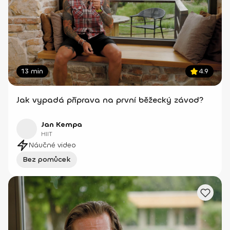
13 min
4.9
Jak vypadá příprava na první běžecký závod?
Jan Kempa
HIIT
Náučné video
Bez pomůcek