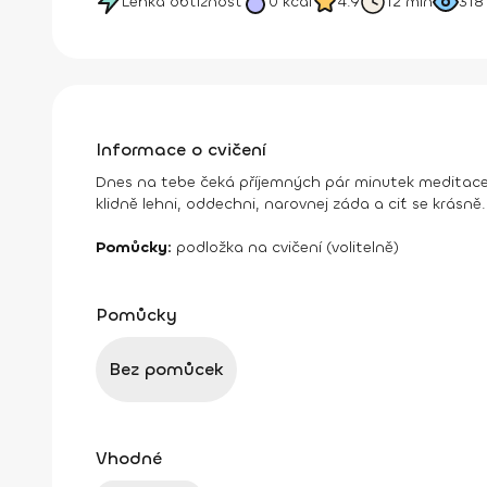
Lehká obtížnost
0
kcal
4.9
12 min
318
Informace o cvičení
Dnes na tebe čeká příjemných pár minutek meditace, 
klidně lehni, oddechni, narovnej záda a ciť se krásně.
Pomůcky:
podložka na cvičení (volitelně)
Pomůcky
Bez pomůcek
Vhodné