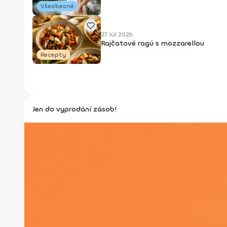
Všeobecné
27 Júl 2026
Rajčatové ragú s mozzarellou
Recepty
Jen do vyprodání zásob!