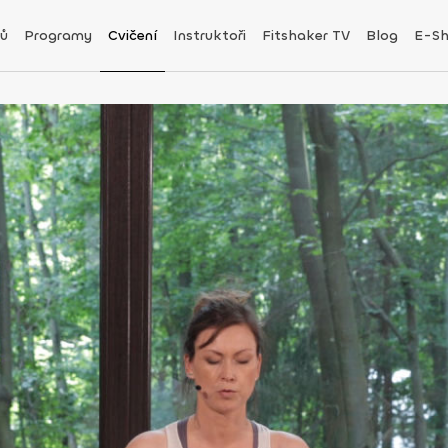
ů
Programy
Cvičení
Instruktoři
Fitshaker TV
Blog
E-S