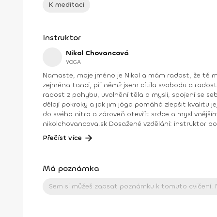
K meditaci
Instruktor
Nikol Chovancová
YOGA
Namaste, moje jméno je Nikol a mám radost, že tě můžu na těchto stránkách provázet jógou. Nejdřív něco o mně. Od dětství jsem se věnovala různým druhům pohybu,
zejména tanci, při němž jsem cítila svobodu a radost. Později j
radost z pohybu, uvolnění těla a mysli, spojení se sebou a odpovědi na hlubší otázky. Józe se aktivně věnu
dělají pokroky a jak jim jóga pomáhá zlepšit kvalitu jejich života. Jóga je pro mě cestou k sebepoznání, vnitřní harmonii a zdravému fyzick
do svého nitra a zároveň otevřít srdce a mysl vnějšímu světu. Díky ní je můj 
nikolchovancova.sk Dosažené vzdělání: instruktor power jógy, stupeň 1 a 2 – Powerjoga Akadémia Slovensko – lektoři: Bc. Michaela Hluchová (SR), Václav Krejčík (ČR)
intenzívní o
Přečíst více
Má poznámka