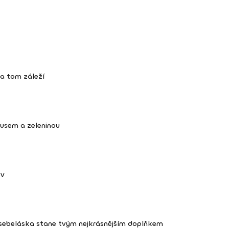
na tom záleží
kusem a zeleninou
ov
 sebeláska stane tvým nejkrásnějším doplňkem