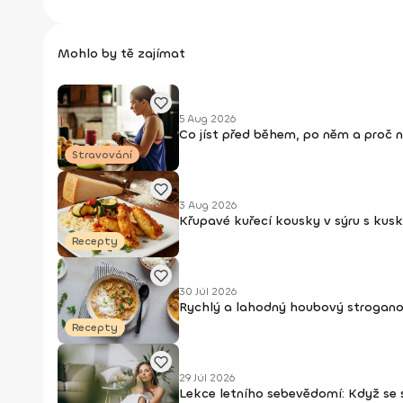
Mohlo by tě zajímat
5 Aug 2026
Co jíst před během, po něm a proč 
Stravování
3 Aug 2026
Křupavé kuřecí kousky v sýru s kus
Recepty
30 Júl 2026
Rychlý a lahodný houbový strogan
Recepty
29 Júl 2026
Lekce letního sebevědomí: Když se