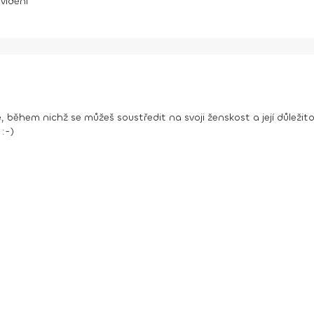
vidění
během nichž se můžeš soustředit na svoji ženskost a její důležit
 :-)