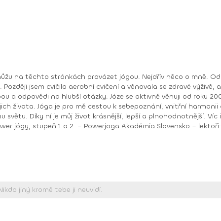
sem cvičila aerobní cvičení a věnovala se zdravé výživě, až jsem narazila na jóg
ji od roku 2008. Největší odměnou je pro mě učit lidi a vidět, jak
ému tělu. Pomáhá mi nahlédnout
život krásnější, lepší a plnohodnotnější. Víc informací o mně a józe najdete na mojí stránce
dborný seminář gravid jógy – lektor Ing. Dana Beierová (ČR)