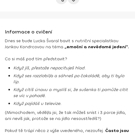
Informace o cvičení
Dnes se bude Lucka Švaral bavit s nutriční specialistkou
Jankou Kondrcovou na téma
„emoční a nevědomé jedení“.
Co si máš pod tím představit?
Když jíš, přestože nepociťuješ hlad.
Když ses rozzlobil/a a sáhneš po čokoládě, aby ti bylo
líp.
Když cítíš únavu a myslíš si, že sušenka ti pomůže cítit
se víc v pohodě.
Když pojídáš u televize.
(Mimochodem, věděl/a jsi, že tak můžeš sníst i 3 porce jídla,
ani nevíš jak, protože se na jídlo nesoustředíš?)
Pokud tě trápí něco z výše uvedeného, nezoufej.
Často jsou