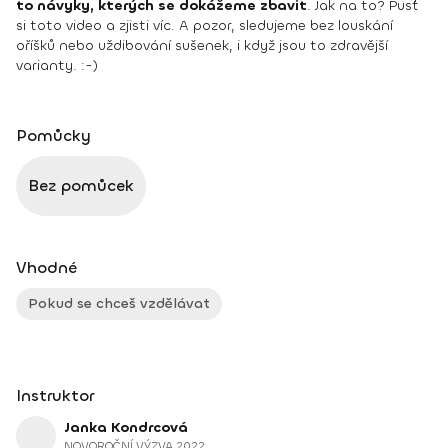
to návyky, kterých se dokážeme zbavit
. Jak na to? Pusť
si toto video a zjisti víc. A pozor, sledujeme bez louskání
oříšků nebo uždibování sušenek, i když jsou to zdravější
varianty. :-)
Pomůcky
Bez pomůcek
Vhodné
Pokud se chceš vzdělávat
Instruktor
Janka Kondrcová
NOVOROČNÍ VÝZVA 2022