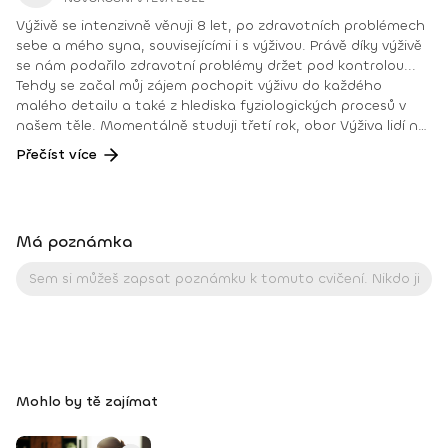
Výživě se intenzivně věnuji 8 let, po zdravotních problémech
sebe a mého syna, souvisejícími i s výživou. Právě díky výživě
se nám podařilo zdravotní problémy držet pod kontrolou...
Tehdy se začal můj zájem pochopit výživu do každého
malého detailu a také z hlediska fyziologických procesů v
našem těle. Momentálně studuji třetí rok, obor Výživa lidí na
SPU Nitra, Fakulta agrobiologie a potravinových zdrojů. Moje
Přečíst více
kvalifikace na základě vzdělání je Výživář - specialista
(Národní soustava kvalifikací). Začala jsem certifikovanými
kurzy v oblasti výživy jako jsou: Poradce pro výživu Střevní
mikrobiom a mozek Podpora imunity Konference o výživě a
Má poznámka
mnoha přednáškami, na kterých jsem byla jako posluchač a
později jako přednášející. Jsem členkou: Aliance výživových
poradců na Slovensku Společnost pro výživu v České
republice Momentálně už třetí rok vedu vlastní nutriční
poradnu a minulý rok jsem začala pracovat jako nutriční
specialista pro gastroenterologickou ambulanci skvělého
odborníka doc.MUDr. Ladislav Kužela PhD, MPH, kde
pomáhám při řešení zdravotních problémů vyžadujících
Mohlo by tě zajímat
speciální stravovací nebo dietní režim. Založením vlastní
nutriční poradny i portálu vyzivajk na sociálních sítích a
webu www.vyzivajk.sk bych chtěla pomáhat pochopit