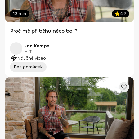
12 min
4.9
Proč mě při běhu něco bolí?
Jan Kempa
HIIT
Náučné video
Bez pomůcek