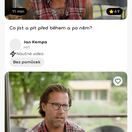
11 min
4.9
Co jíst a pít před během a po něm?
Jan Kempa
HIIT
Náučné video
Bez pomůcek