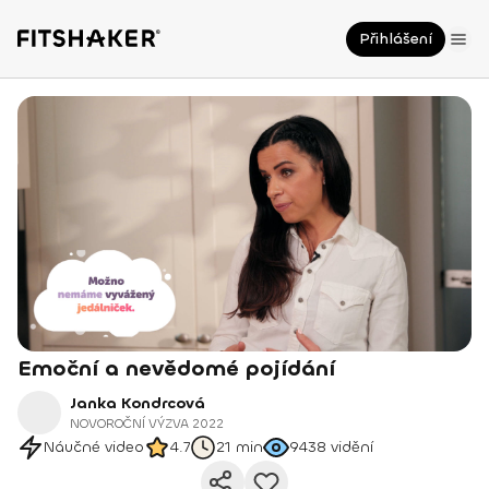
Přihlášení
Emoční a nevědomé pojídání
Janka Kondrcová
NOVOROČNÍ VÝZVA 2022
Náučné video
4.7
21 min
9438
vidění