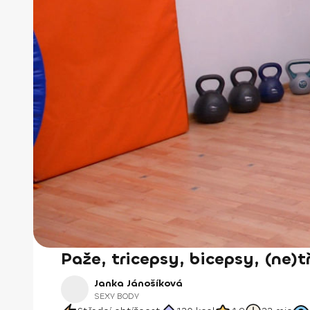
Paže, tricepsy, bicepsy, (ne)t
Janka Jánošíková
SEXY BODY