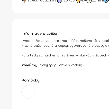
Střední obtížnost
120
kcal
4.9
22 min
Informace o cvičení
Dneska dostane zabrat horní část našeho těla. Spol
Krásné paže, pevné tricepsy, vytvarované bicepsy a 
Hurá tedy za nádherným vrškem v plavkách, šatech a
Pomůcky:
činky (příp. lahve s vodou)
Pomůcky