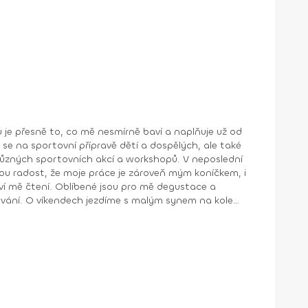
m se na sportovní přípravě dětí a dospělých, ale také
Baví mě čtení. Oblíbené jsou pro mě degustace a
iluje svou rodinu a trochu šílený život, jaký má.