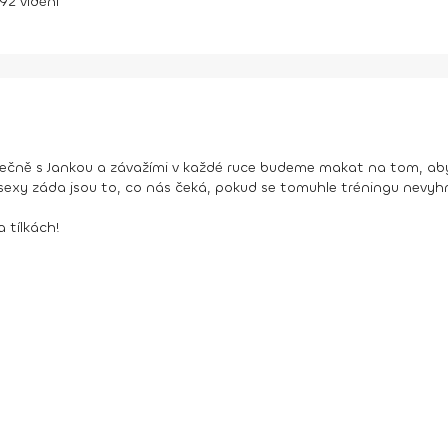
92
vidění
ečně s Jankou a závažími v každé ruce budeme makat na tom, aby s
sexy záda jsou to, co nás čeká, pokud se tomuhle tréningu nevyh
 tílkách!