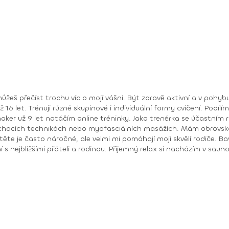
16 let. Trénuji různé skupinové i individuální formy cvičení. Podílí
sciálních masážích. Mám obrovskou radost, že moje práce je zároveň mým koníčkem, i
ítěte je často náročné, ale velmi mi pomáhají moji skvělí rodiče. 
nacházím v saunování. O víkendech jezdíme s malým synem na kole
 jsem celá já. Sportovně založená mamina a aktivní žena, která m
hip hop a byla jsem velká trémistka. Dosažené vzdělání: certifikovaná instruktorka aerobiku
ondiční masáže od roku 2009