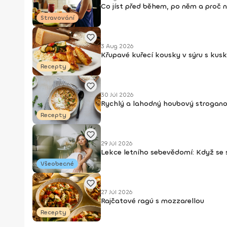
Co jíst před během, po něm a proč 
Stravování
3 Aug 2026
Křupavé kuřecí kousky v sýru s kus
Recepty
30 Júl 2026
Rychlý a lahodný houbový strogan
Recepty
29 Júl 2026
Lekce letního sebevědomí: Když se
Všeobecné
27 Júl 2026
Rajčatové ragú s mozzarellou
Recepty