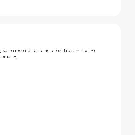
e na ruce netřáslo nic, co se třást nemá. :-)
neme. :-)