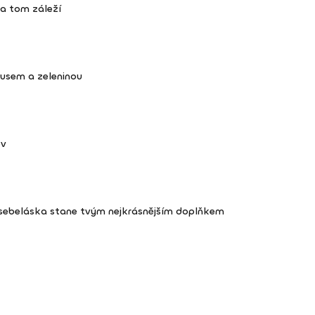
na tom záleží
kusem a zeleninou
ov
 sebeláska stane tvým nejkrásnějším doplňkem