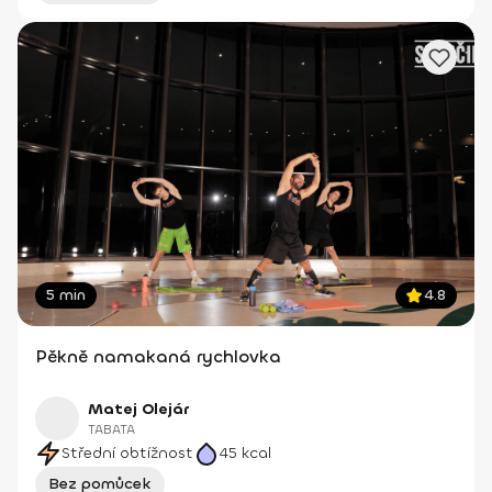
5 min
4.8
Pěkně namakaná rychlovka
Matej Olejár
TABATA
Střední obtížnost
45
kcal
Bez pomůcek