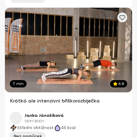
7 min
4.8
Krátká ale intenzivní bříškorozbíječka
Janka Jánošíková
SEXY BODY
Střední obtížnost
45
kcal
Bez pomůcek