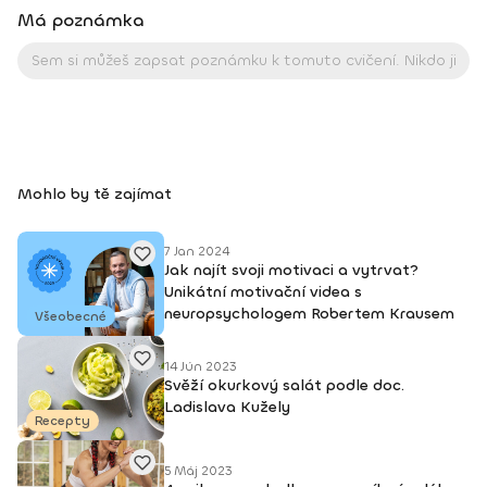
Má poznámka
Mohlo by tě zajímat
7 Jan 2024
Jak najít svoji motivaci a vytrvat?
Unikátní motivační videa s
neuropsychologem Robertem Krausem
Všeobecné
14 Jún 2023
Svěží okurkový salát podle doc.
Ladislava Kužely
Recepty
5 Máj 2023