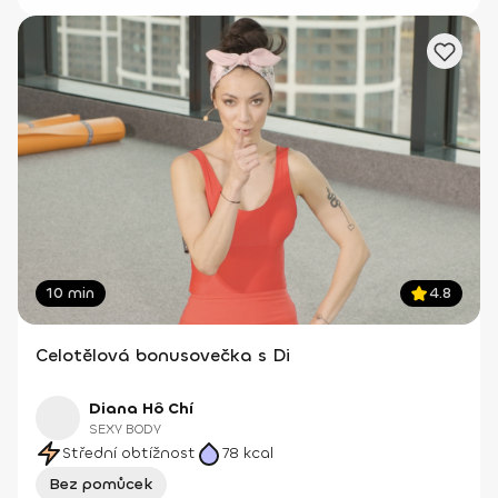
10 min
4.8
Celotělová bonusovečka s Di
Diana Hô Chí
SEXY BODY
Střední obtížnost
78
kcal
Bez pomůcek