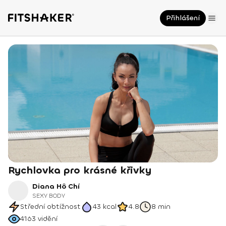
Přihlášení
Rychlovka pro krásné křivky
Diana Hô Chí
SEXY BODY
Střední obtížnost
43
kcal
4.8
8 min
4163
vidění