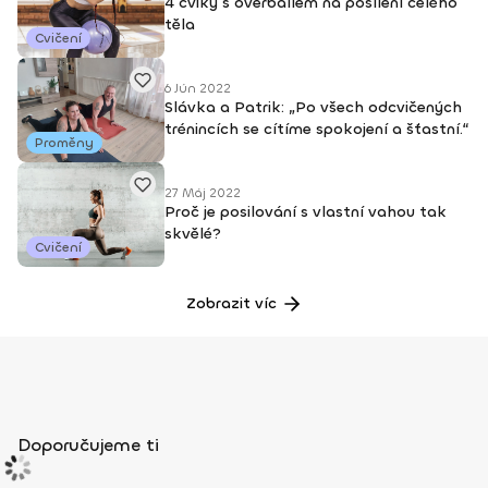
4 cviky s overballem na posílení celého
těla
Cvičení
6 Jún 2022
Slávka a Patrik: „Po všech odcvičených
trénincích se cítíme spokojení a šťastní.“
Proměny
27 Máj 2022
Proč je posilování s vlastní vahou tak
skvělé?
Cvičení
Zobrazit víc
Doporučujeme ti