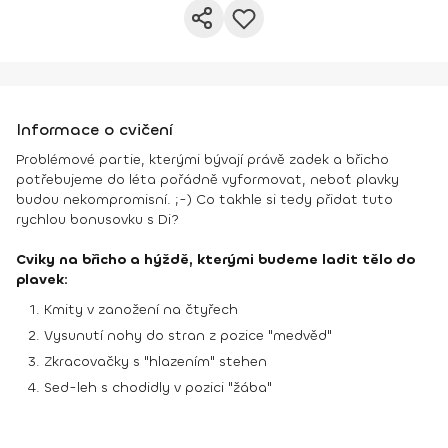
Informace o cvičení
Problémové partie, kterými bývají právě zadek a břicho
potřebujeme do léta pořádně vyformovat, neboť plavky
budou nekompromisní. ;-) Co takhle si tedy přidat tuto
rychlou bonusovku s Di?
Cviky na břicho a hýždě, kterými budeme ladit tělo do
plavek:
Kmity v zanožení na čtyřech
Vysunutí nohy do stran z pozice "medvěd"
Zkracovačky s "hlazením" stehen
Sed-leh s chodidly v pozici "žába"