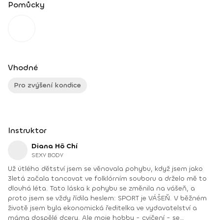
Pomůcky
Vhodné
Pro zvýšení kondice
Instruktor
Diana Hô Chí
SEXY BODY
Už útlého dětství jsem se věnovala pohybu, když jsem jako
3letá začala tancovat ve folklórním souboru a drželo mě to
dlouhá léta. Tato láska k pohybu se změnila na vášeň, a
proto jsem se vždy řídila heslem: SPORT je VÁŠEŇ. V běžném
životě jsem byla ekonomická ředitelka ve vydavatelství a
máma dospělé dcery. Ale moje hobby - cvičení - se