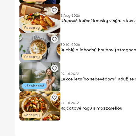
3 Aug 2026
Křupavé kuřecí kousky v sýru s kus
Recepty
30 Júl 2026
Rychlý a lahodný houbový strogan
Recepty
29 Júl 2026
Lekce letního sebevědomí: Když se
Všeobecné
27 Júl 2026
Rajčatové ragú s mozzarellou
Recepty