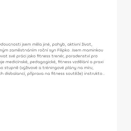
je mým zaměstnáním roční syn Filipko. Jsem maminkou
voje medicínské, pedagogické, fitness vzdělání a praxi
ancí, příprava na fitness soutěže) instruktor