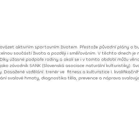
itelnou součástí života a později i směřováním. V těchto dnech 
í jako závodník SANK (Slovenská asociace naturální kulturistiky). S
 míru,
svalové hmoty, diagnostika těla, prevence a náprava svalových disbal
dce pro výživu, člen AVP (Aliance
kolik ran dokážeš
ví tě. Jen tak se vítězí!“ „Není třeba dělat v životě velké věci, ale malé skutky s velkou láskou.“