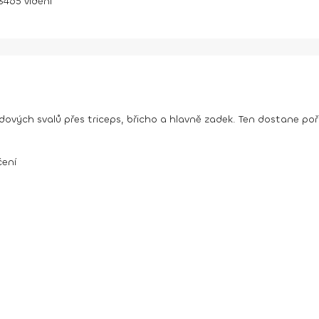
3465
vidění
dových svalů přes triceps, břicho a hlavně zadek. Ten dostane poř
čení