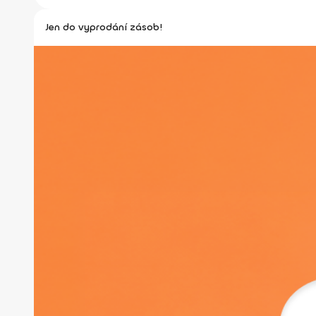
Jen do vyprodání zásob!