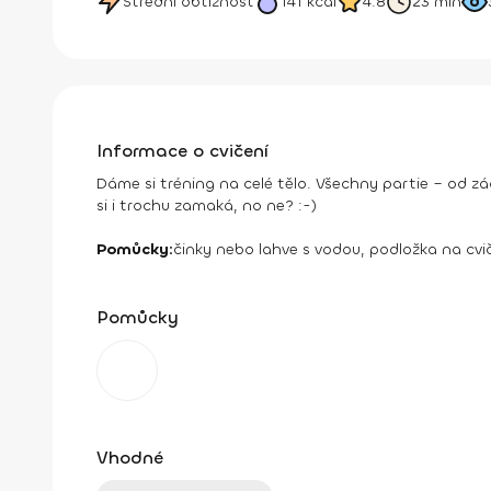
Střední obtížnost
141
kcal
4.8
23 min
Informace o cvičení
Dáme si tréning na celé tělo. Všechny partie – od zá
si i trochu zamaká, no ne? :-)
Pomůcky:
činky nebo lahve s vodou, podložka na cvi
Pomůcky
Vhodné