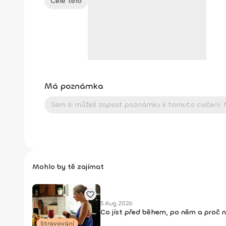
Celé tělo
Má poznámka
Mohlo by tě zajímat
5 Aug 2026
Co jíst před během, po něm a proč 
Stravování