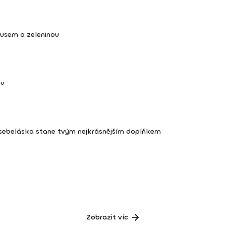
kusem a zeleninou
ov
 sebeláska stane tvým nejkrásnějším doplňkem
Zobrazit víc