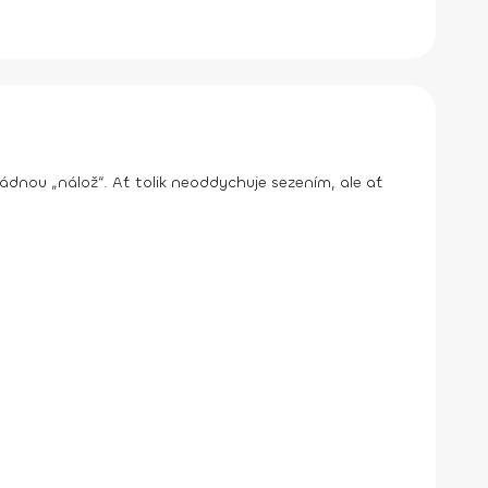
ádnou „nálož“. Ať tolik neoddychuje sezením, ale ať