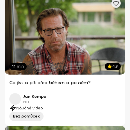
11 min
4.9
Co jíst a pít před během a po něm?
Jan Kempa
HIIT
Náučné video
Bez pomůcek