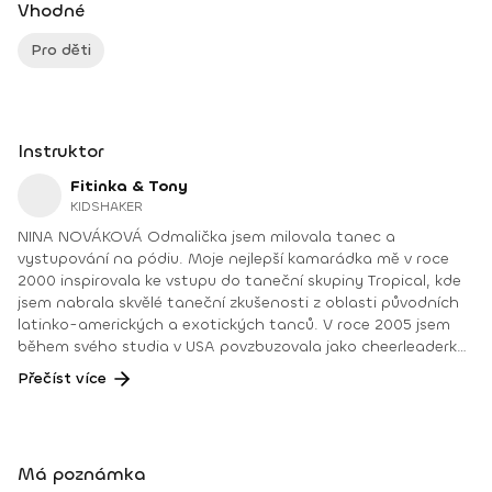
Vhodné
Pro děti
Instruktor
Fitinka & Tony
KIDSHAKER
NINA NOVÁKOVÁ Odmalička jsem milovala tanec a
vystupování na pódiu. Moje nejlepší kamarádka mě v roce
2000 inspirovala ke vstupu do taneční skupiny Tropical, kde
jsem nabrala skvělé taneční zkušenosti z oblasti původních
latinko-amerických a exotických tanců. V roce 2005 jsem
během svého studia v USA povzbuzovala jako cheerleaderka
a takto jsem postupně nabírala různé zkušenosti v oblasti
Přečíst více
tance a sportu. V roce 2010 jsem se stala certifikovanou
Zumba instruktorkou a tento fenomén mě chytil natolik, že
jsem se rozhodla věnovat i jiným skupinovým cvičením, např.
aerobiku, bodyformingu apod. Když jsem poznala svého
Má poznámka
manžela Mária, věděla jsem, že jeho energie mi je blízká ☺ a