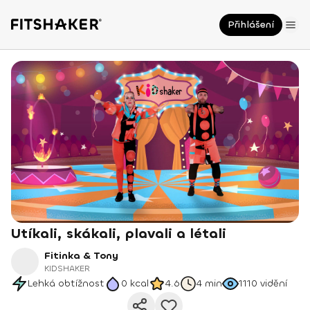
Přihlášení
Utíkali, skákali, plavali a létali
Fitinka & Tony
KIDSHAKER
Lehká obtížnost
0
kcal
4.6
4 min
1110
vidění