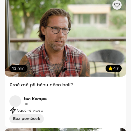
12 min
4.9
Proč mě při běhu něco bolí?
Jan Kempa
HIIT
Náučné video
Bez pomůcek