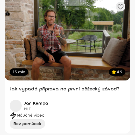
13 min
4.9
Jak vypadá příprava na první běžecký závod?
Jan Kempa
HIIT
Náučné video
Bez pomůcek