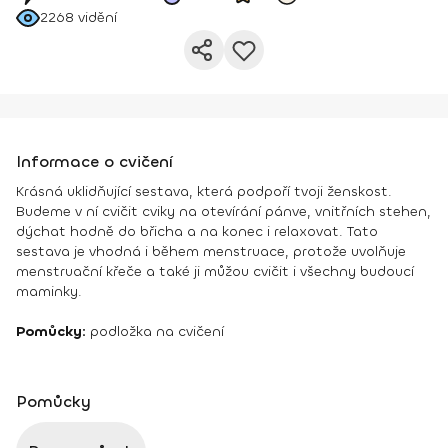
2268
vidění
Informace o cvičení
Krásná uklidňující sestava, která podpoří tvoji ženskost.
Budeme v ní cvičit cviky na otevírání pánve, vnitřních stehen,
dýchat hodně do břicha a na konec i relaxovat. Tato
sestava je vhodná i během menstruace, protože uvolňuje
menstruační křeče a také ji můžou cvičit i všechny budoucí
maminky.
Pomůcky:
podložka na cvičení
Pomůcky