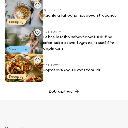
30 Júl 2026
Rychlý a lahodný houbový stroganov
Recepty
29 Júl 2026
Lekce letního sebevědomí: Když se
sebeláska stane tvým nejkrásnějším
doplňkem
Všeobecné
27 Júl 2026
Rajčatové ragú s mozzarellou
Recepty
Zobrazit víc