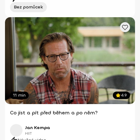
Bez pomůcek
11 min
4.9
Co jíst a pít před během a po něm?
Jan Kempa
HIIT