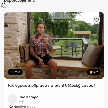
Doporučujeme ti
13 min
4.9
Jak vypadá příprava na první běžecký závod?
Jan Kempa
HIIT
Náučné video