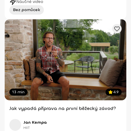
Náučné video
Bez pomůcek
13 min
4.9
Jak vypadá příprava na první běžecký závod?
Jan Kempa
HIIT