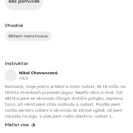
Bez pomůcek
Vhodné
Během menstruace
Instruktor
Nikol Chovancová
YOGA
Namaste, moje jméno je Nikol a mám radost, že tě můžu na
těchto stránkách provázet jógou. Nejdřív něco o mně. Od
dětství jsem se věnovala různým druhům pohybu, zejména
tanci, při němž jsem cítila svobodu a radost. Později jsem
cvičila aerobní cvičení a věnovala se zdravé výživě, až jsem
narazila na jógu. V józe jsem našla všechno: radost z
pohybu, uvolnění těla a mysli, spojení se sebou a odpovědi
Přečíst více
na hlubší otázky. Józe se aktivně věnuji od roku 2008.