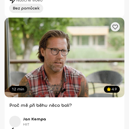
Náučné video
Bez pomůcek
12 min
4.9
Proč mě při běhu něco bolí?
Jan Kempa
HIIT