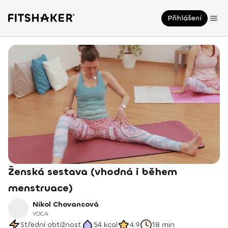
Přihlášení
Ženská sestava (vhodná i během
menstruace)
Nikol Chovancová
YOGA
Střední obtížnost
54
kcal
4.9
18 min