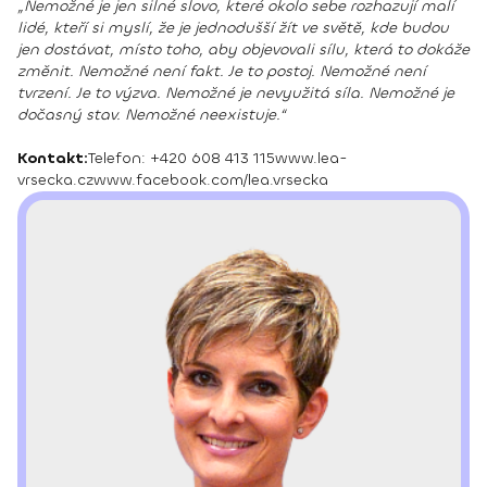
„Nemožné je jen silné slovo, které okolo sebe rozhazují malí
lidé, kteří si myslí, že je jednodušší žít ve světě, kde budou
jen dostávat, místo toho, aby objevovali sílu, která to dokáže
změnit. Nemožné není fakt. Je to postoj. Nemožné není
tvrzení. Je to výzva. Nemožné je nevyužitá síla. Nemožné je
dočasný stav. Nemožné neexistuje.“
Kontakt:
Telefon: +420 608 413 115
www.lea-
vrsecka.cz
www.facebook.com/lea.vrsecka