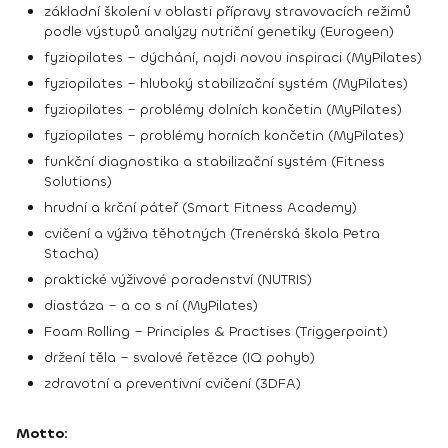
základní školení v oblasti přípravy stravovacích režimů
podle výstupů analýzy nutriční genetiky (Eurogeen)
fyziopilates – dýchání, najdi novou inspiraci (MyPilates)
fyziopilates – hluboký stabilizační systém (MyPilates)
fyziopilates – problémy dolních končetin (MyPilates)
fyziopilates – problémy horních končetin (MyPilates)
funkční diagnostika a stabilizační systém (Fitness
Solutions)
hrudní a krční páteř (Smart Fitness Academy)
cvičení a výživa těhotných (Trenérská škola Petra
Stacha)
praktické výživové poradenství (NUTRIS)
diastáza – a co s ní (MyPilates)
Foam Rolling – Principles & Practises (Triggerpoint)
držení těla – svalové řetězce (IQ pohyb)
zdravotní a preventivní cvičení (3DFA)
Motto: