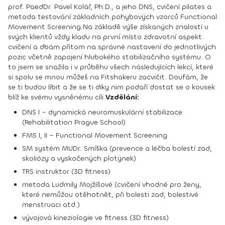
prof. PaedDr. Pavel Kolář, Ph.D., a jeho DNS, cvičení pilates a
metoda testování základních pohybových vzorců Functional
Movement Screening.
Na základě výše získaných znalostí u
svých klientů vždy kladu na první místo zdravotní aspekt
cvičení a dbám přitom na správné nastavení do jednotlivých
pozic včetně zapojení hlubokého stabilizačního systému. O
to jsem se snažila i v průběhu všech následujících lekcí, které
si spolu se mnou můžeš na Fitshakeru zacvičit. Doufám, že
se ti budou líbit a že se ti díky nim podaří dostat se o kousek
blíž ke svému vysněnému cíli.
Vzdělání:
DNS I – dynamická neuromuskulární stabilizace
(Rehabilitation Prague School)
FMS I, II – Functional Movement Screening
SM systém MUDr. Smíška (prevence a léčba bolestí zad,
skoliózy a vyskočených plotýnek)
TRS instruktor (3D fitness)
metoda Ludmily Mojžíšové (cvičení vhodné pro ženy,
které nemůžou otěhotnět, při bolesti zad, bolestivé
menstruaci atd.)
vývojová kineziologie ve fitness (3D fitness)