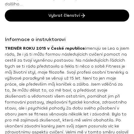
dalšího...
Vybrat členství
Informace o instruktorovi
TRENÉR ROKU 2015 v České republice
Jmenuju se Lea a jsem
ráda, že i já ti můžu formou následujících cvičení pomoct na
cestě za tvojí vysněnou postavou. Na následujících řádcích
bych se ti ráda představila a řekla ti něco o sobě.
Fitness je
můj životní styl, moje filozofie. Svojí profesi osobní trenérky a
výživové poradkyně se věnuji už 15 let. Není to jen moje
práce, ale především můj koníček a záliba. Jsem vděčná za
to, že můžu dělat to, co mě baví, a předávat svoje
zkušenosti a vědomosti všem ostatním, pomáhat jim při
formování postavy, zlepšování fyzické kondice, zdravotního
stavu, ale i psychické pohody.
Za dobu svého působení v
oboru jsem se fitness věnovala několik let i závodně. Byla to
pro mě zajímavá zkušenost, která mě velmi obohatila. Po
ukončení závodní kariéry jsem svůj zájem posunula víc ke
zdravotnímu aspektu cvičení. Velmi mě v tomto směru oslovil