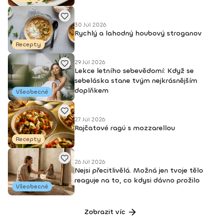
30 Júl 2026
Rychlý a lahodný houbový stroganov
Recepty
29 Júl 2026
Lekce letního sebevědomí: Když se
sebeláska stane tvým nejkrásnějším
doplňkem
Všeobecné
27 Júl 2026
Rajčatové ragú s mozzarellou
Recepty
26 Júl 2026
Nejsi přecitlivělá. Možná jen tvoje tělo
reaguje na to, co kdysi dávno prožilo
Všeobecné
Zobrazit víc