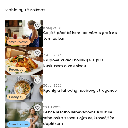
Mohlo by tě zajímat
5 Aug 2026
Co jíst před během, po něm a proč na
tom záleží
Stravování
3 Aug 2026
Křupavé kuřecí kousky v sýru s
kuskusem a zeleninou
Recepty
30 Júl 2026
Rychlý a lahodný houbový stroganov
Recepty
29 Júl 2026
Lekce letního sebevědomí: Když se
sebeláska stane tvým nejkrásnějším
doplňkem
Všeobecné