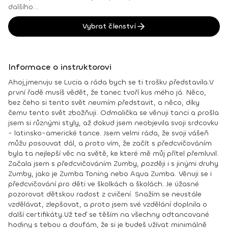
dalšího...
Vybrat členství
Informace o instruktorovi
Ahoj,
jmenuju se Lucia a ráda bych se ti trošku představila.
V
první řadě musíš vědět, že tanec tvoří kus mého já. Něco,
bez čeho si tento svět neumím představit, a něco, díky
čemu tento svět zbožňuji. Odmalička se věnuji tanci a prošla
jsem si různými styly, až dokud jsem neobjevila svoji srdcovku
- latinsko-americké tance. Jsem velmi ráda, že svoji vášeň
můžu posouvat dál, a proto vím, že začít s předcvičováním
byla ta nejlepší věc na světě, ke které mě můj přítel přemluvil.
Začala jsem s předcvičováním Zumby, později i s jinými druhy
Zumby, jako je Zumba Toning nebo Aqua Zumba. Věnuji se i
předcvičování pro děti ve školkách a školách. Je úžasné
pozorovat dětskou radost z cvičení. Snažím se neustále
vzdělávat, zlepšovat, a proto jsem své vzdělání doplnila o
další certifikáty.
Už teď se těším na všechny odtancované
hodiny s tebou a doufám, že si je budeš užívat minimálně