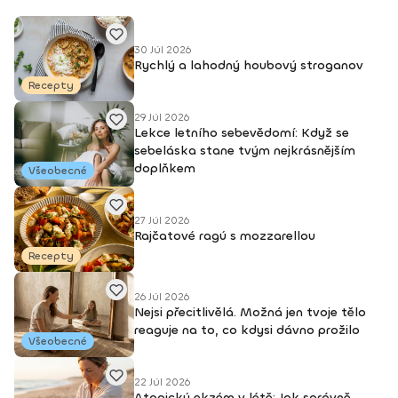
30 Júl 2026
Rychlý a lahodný houbový stroganov
Recepty
29 Júl 2026
Lekce letního sebevědomí: Když se
sebeláska stane tvým nejkrásnějším
doplňkem
Všeobecné
27 Júl 2026
Rajčatové ragú s mozzarellou
Recepty
26 Júl 2026
Nejsi přecitlivělá. Možná jen tvoje tělo
reaguje na to, co kdysi dávno prožilo
Všeobecné
22 Júl 2026
Atopický ekzém v létě: Jak správně