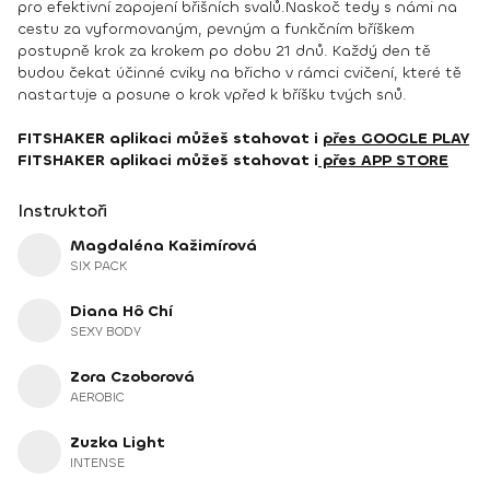
pro efektivní zapojení břišních svalů.Naskoč tedy s námi na
cestu za vyformovaným, pevným a funkčním bříškem
postupně krok za krokem po dobu 21 dnů. Každý den tě
budou čekat účinné cviky na břicho v rámci cvičení, které tě
nastartuje a posune o krok vpřed k bříšku tvých snů.
FITSHAKER aplikaci můžeš stahovat i
přes GOOGLE PLAY
FITSHAKER aplikaci můžeš stahovat i
přes APP STORE
Instruktoři
Magdaléna Kažimírová
SIX PACK
Diana Hô Chí
SEXY BODY
Zora Czoborová
AEROBIC
Zuzka Light
INTENSE