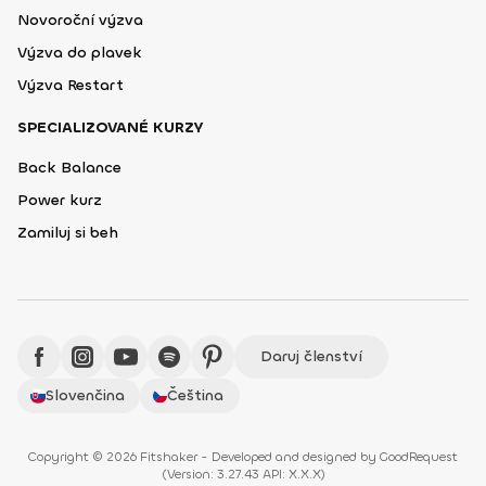
Novoroční výzva
Výzva do plavek
Výzva Restart
SPECIALIZOVANÉ KURZY
Back Balance
Power kurz
Zamiluj si beh
Daruj členství
Slovenčina
Čeština
Copyright © 2026 Fitshaker - Developed and designed by
GoodRequest
(
Version: 3.27.43 API: X.X.X
)