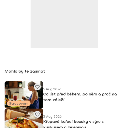
Mohlo by tě zajímat
5 Aug 2026
Co jíst před během, po něm a proč na
tom záleží
Stravování
3 Aug 2026
Křupavé kuřecí kousky v sýru s
kuskusem a zeleninou