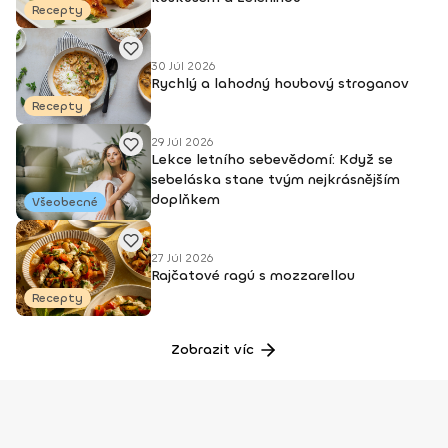
Recepty
30 Júl 2026
Rychlý a lahodný houbový stroganov
Recepty
29 Júl 2026
Lekce letního sebevědomí: Když se
sebeláska stane tvým nejkrásnějším
doplňkem
Všeobecné
27 Júl 2026
Rajčatové ragú s mozzarellou
Recepty
Zobrazit víc