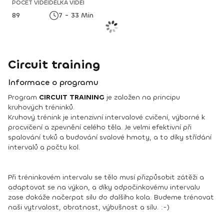
POČET VIDEÍ
DÉLKA VIDEÍ
89
7 - 33 Min
Circuit training
Informace o programu
Program
CIRCUIT TRAINING
je založen na principu
kruhových tréninků.
Kruhový trénink je intenzivní intervalové cvičení, výborné k
procvičení a zpevnění celého těla. Je velmi efektivní při
spalování tuků a budování svalové hmoty, a to díky střídání
intervalů a počtu kol.
Při tréninkovém intervalu se tělo musí přizpůsobit zátěži a
adaptovat se na výkon, a díky odpočinkovému intervalu
zase dokáže načerpat sílu do dalšího kola. Budeme trénovat
naši vytrvalost, obratnost, výbušnost a sílu. :-)