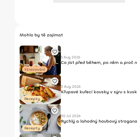
Mohlo by tě zajímat
5 Aug 2026
Co jíst před během, po něm a proč 
Stravování
3 Aug 2026
Křupavé kuřecí kousky v sýru s kus
Recepty
30 Júl 2026
Rychlý a lahodný houbový strogan
Recepty