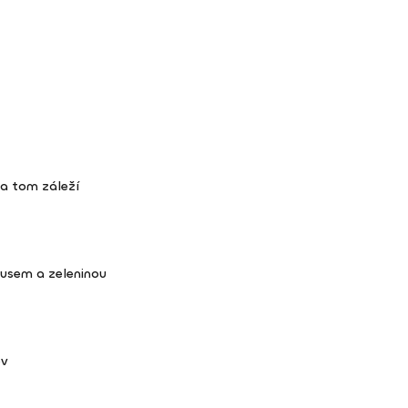
na tom záleží
kusem a zeleninou
ov