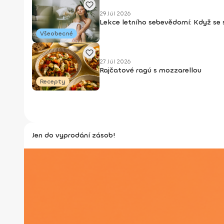
29 Júl 2026
Lekce letního sebevědomí: Když se
Všeobecné
27 Júl 2026
Rajčatové ragú s mozzarellou
Recepty
Jen do vyprodání zásob!