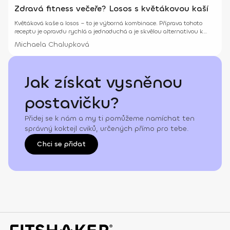
Zdravá fitness večeře? Losos s květákovou kaší
Květáková kaše a losos – to je výborná kombinace. Příprava tohoto
receptu je opravdu rychlá a jednoduchá a je skvělou alternativou k
večeři nebo obědu.
Michaela Chalupková
Jak získat vysněnou
postavičku?
Přidej se k nám a my ti pomůžeme namíchat ten
správný koktejl cviků, určených přímo pro tebe.
Chci se přidat