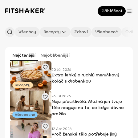
Přihlášení
Všechny
Recepty
Zdraví
Všeobecné
Cviče
Nejčtenější
Nejoblíbenější
20 Júl 2026
Extra lehký a rychlý meruňkový
koláč s drobenkou
Recepty
26 Júl 2026
Nejsi přecitlivělá. Možná jen tvoje
tělo reaguje na to, co kdysi dávno
prožilo
Všeobecné
12 Apr 2026
Proč ženské tělo potřebuje jiný