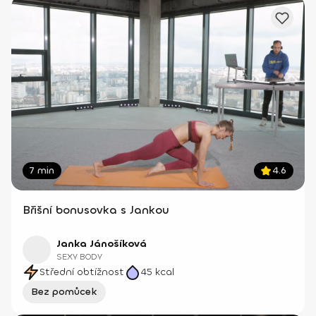
7 min
4.6
Břišní bonusovka s Jankou
Janka Jánošíková
SEXY BODY
Střední obtížnost
45
kcal
Bez pomůcek