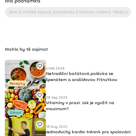
Má poznámka
Mohlo by tě zajímat
6 Feb 2024
Netradiční batátová polévka se
špenátem a arašídovou Fitnutkou
Recepty
28 Sep 2023
Vitamíny v praxi: Jak je využít na
maximum?
Zdraví
18 Aug 2022
Jednoduchý kardio trénink pro spalování