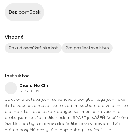
Bez pomůcek
Vhodné
Pokud nemůžeš skákat
Pro posílení svalstva
Instruktor
Diana Hô Chí
SEXY BODY
Už útlého dětství jsem se věnovala pohybu, když jsem jako
3letá začala tancovat ve folklórním souboru a drželo mě to
dlouhá léta. Tato láska k pohybu se změnila na vášeň, a
proto jsem se vždy řídila heslem: SPORT je VÁŠEŇ. V běžném
životě jsem byla ekonomická ředitelka ve vydavatelství a
máma dospělé dcery. Ale moje hobby - cvičení - se
dostáválo do popředí již několik let. Téměř dennodenně jsem