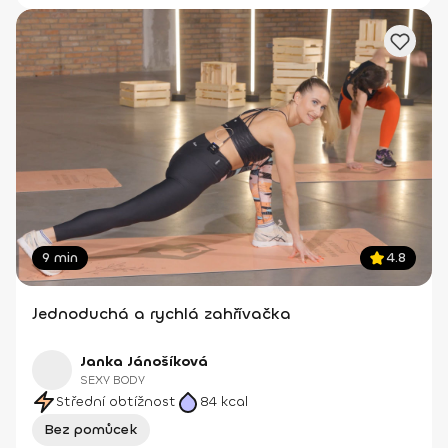
9 min
4.8
Jednoduchá a rychlá zahřívačka
Janka Jánošíková
SEXY BODY
Střední obtížnost
84
kcal
Bez pomůcek