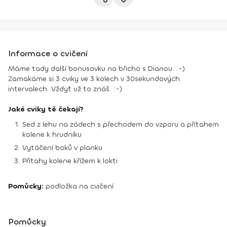
Informace o cvičení
Máme tady další bonusovku na břicho s Dianou. :-)
Zamakáme si 3 cviky ve 3 kolech v 30sekundových
intervalech. Vždyť už to znáš. :-)
Jaké cviky tě čekají?
Sed z lehu na zádech s přechodem do vzporu a přítahem
kolene k hrudníku
Vytáčení boků v planku
Přítahy kolene křížem k lokti
Pomůcky:
podložka na cvičení
Pomůcky