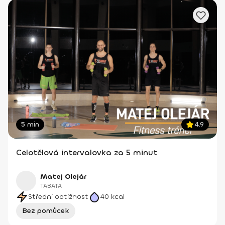
5 min
4.9
Celotělová intervalovka za 5 minut
Matej Olejár
TABATA
Střední obtížnost
40
kcal
Bez pomůcek