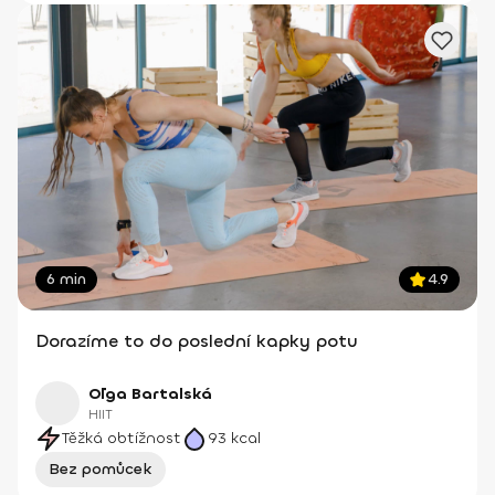
6 min
4.9
Dorazíme to do poslední kapky potu
Oľga Bartalská
HIIT
Těžká obtížnost
93
kcal
Bez pomůcek