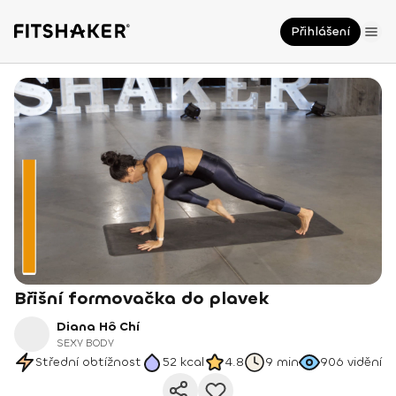
Přihlášení
Břišní formovačka do plavek
Diana Hô Chí
SEXY BODY
Střední obtížnost
52
kcal
4.8
9 min
906
vidění