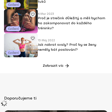
tuků
Cvičení
4 Mar 2023
Proč je strečink důležitý a měli bychom
ho zakomponovat do každého
tréninku?
Cvičení
13 Máj 2022
Jak nabrat svaly? Proč by se ženy
neměly bát posilování?
Cvičení
Zobrazit víc
Doporučujeme ti