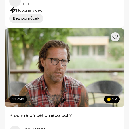
HIIT
Náučné video
Bez pomůcek
12 min
4.9
Proč mě při běhu něco bolí?