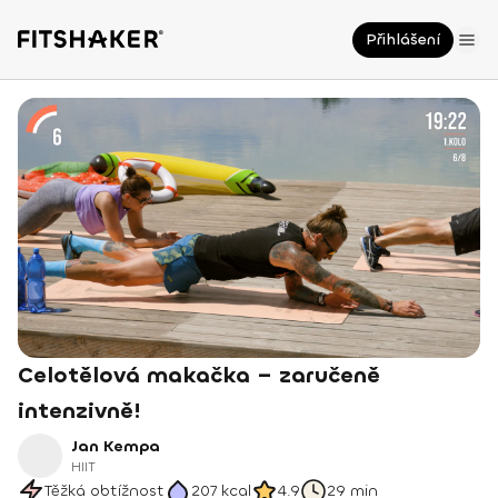
Přihlášení
Celotělová makačka – zaručeně
intenzivně!
Jan Kempa
HIIT
Těžká obtížnost
207
kcal
4.9
29 min