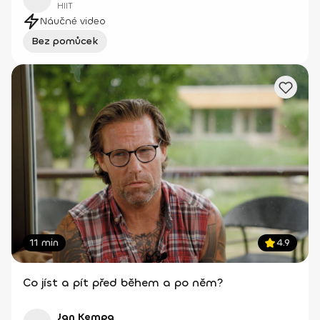
HIIT
Náučné video
Bez pomůcek
11 min
4.9
Co jíst a pít před během a po něm?
Jan Kempa