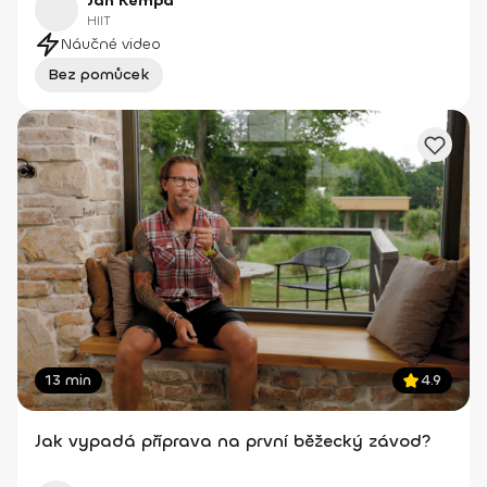
Jan Kempa
HIIT
Náučné video
Bez pomůcek
13 min
4.9
Jak vypadá příprava na první běžecký závod?