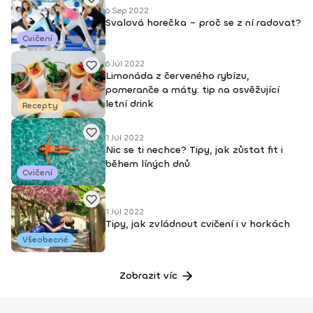
6 Sep 2022
Svalová horečka – proč se z ní radovat?
Cvičení
6 Júl 2022
Limonáda z červeného rybízu,
pomeranče a máty: tip na osvěžující
letní drink
Recepty
1 Júl 2022
Nic se ti nechce? Tipy, jak zůstat fit i
během líných dnů
Cvičení
1 Júl 2022
Tipy, jak zvládnout cvičení i v horkách
Všeobecné
Zobrazit víc