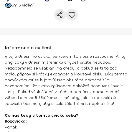
5913
vidění
Informace o cvičení
Vítej u dnešního cvička, ve kterém to slušně roztočíme. Ano,
angličáky v dnešním tréninku chybět určitě nebudou.
Nezapomnělo se však ani na dřepy, a pokud se ti to zdá
málo, připrav si krátký expandér a klouzavé disky. Díky těmto
pomůckám může být tvůj trénink určitě náročnější a
nezapomínej, že tímto způsobem dokážeš posouvat i svoje
limity. Pokud však žádné z těchto pomůcek doma nemáš,
vůbec to nevadí. Ukážeme si způsoby, jak se dá kvalitně
zacvičit i bez nich, aby si celé tělo trénink naplno užilo!
Co nás tedy v tomto cvičku čeká?
Rozcvička:
Panák