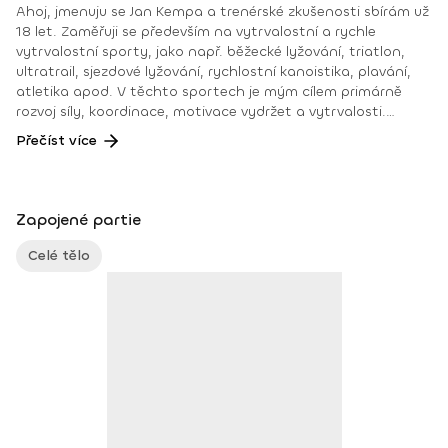
Ahoj, jmenuju se Jan Kempa a trenérské zkušenosti sbírám už
18 let. Zaměřuji se především na vytrvalostní a rychle
vytrvalostní sporty, jako např. běžecké lyžování, triatlon,
ultratrail, sjezdové lyžování, rychlostní kanoistika, plavání,
atletika apod. V těchto sportech je mým cílem primárně
rozvoj síly, koordinace, motivace vydržet a vytrvalosti.
Absolvované kurzy: kondiční a fitness trenér 2. třídy
Přečíst více
certifikovaný trenér silových cvičení, cvičení s balančními
pomůckami, TRX, flowin, humansport, kompenzačních
cvičení, cvičení zaměřených na mobilitu - stabilitu nebo na
core masér Moje osobní úspěchy: 12x ironman 20x
Zapojené partie
halfironman 20x ultramaraton (různé horské běhy, 24
hodinové běhy apod.), desítky absolvovaných závodů a
Celé tělo
umístění na medailových pozicích v běžeckém lyžovaní,
triatlonu, plavání, běhu, překážkovém běhu apod. Moje
osobní motto: „Tam, kde jiní končí, já začínám.“ :-)