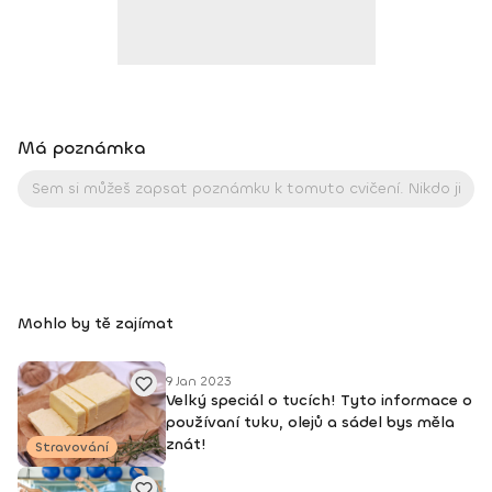
Má poznámka
Mohlo by tě zajímat
9 Jan 2023
Velký speciál o tucích! Tyto informace o
používaní tuku, olejů a sádel bys měla
znát!
Stravování