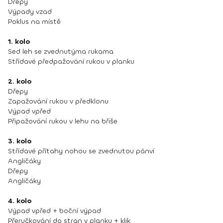
Dřepy
Výpady vzad
Poklus na místě
1. kolo
Sed leh se zvednutýma rukama
Střídavé předpažování rukou v planku
2. kolo
Dřepy
Zapažování rukou v předklonu
Výpad vpřed
Připažování rukou v lehu na břiše
3. kolo
Střídavé přítahy nohou se zvednutou pánví
Angličáky
Dřepy
Angličáky
4. kolo
Výpad vpřed + boční výpad
Přeručkování do stran v planku + klik