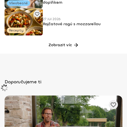
doplňkem
Všeobecné
27 Júl 2026
Rajčatové ragú s mozzarellou
Recepty
Zobrazit víc
Doporučujeme ti