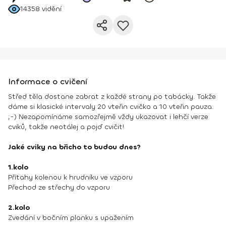
14358
vidění
Informace o cvičení
Střed těla dostane zabrat z každé strany po tabácky. Takže
dáme si klasické intervaly 20 vteřin cvičko a 10 vteřin pauza.
;-) Nezapomínáme samozřejmě vždy ukazovat i lehčí verze
cviků, takže neotálej a pojď cvičit!
Jaké cviky na břicho to budou dnes?
1.kolo
Přítahy kolenou k hrudníku ve vzporu
Přechod ze střechy do vzporu
2.kolo
Zvedání v bočním planku s upažením