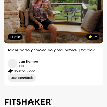
13 min
4.9
Jak vypadá příprava na první běžecký závod?
Jan Kempa
HIIT
Náučné video
Bez pomůcek