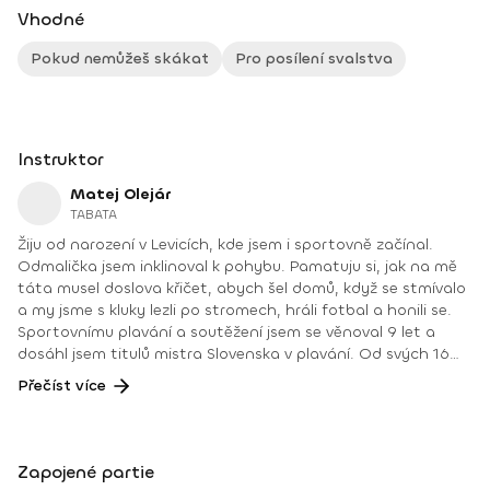
Vhodné
Pokud nemůžeš skákat
Pro posílení svalstva
Instruktor
Matej Olejár
TABATA
Žiju od narození v Levicích, kde jsem i sportovně začínal.
Odmalička jsem inklinoval k pohybu. Pamatuju si, jak na mě
táta musel doslova křičet, abych šel domů, když se stmívalo
a my jsme s kluky lezli po stromech, hráli fotbal a honili se.
Sportovnímu plavání a soutěžení jsem se věnoval 9 let a
dosáhl jsem titulů mistra Slovenska v plavání. Od svých 16
let jsem věděl, že mojí vysněnou prací jednou bude činnost,
Přečíst více
které se už pár let věnuji, osobní trenér ve fitness centru.
Mým úkolem je ukázat zdravější cestu lidem, kteří to
potřebují, a dnes jich není málo. Pomoct jim i psychickou
podporou přímo na tréningu a když je třeba, i mimo něj. Rád
Zapojené partie
cestuji, sportuji, vařím, trávím čas v přírodě a věnuji se