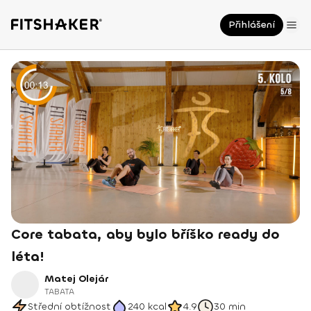
Přihlášení
Core tabata, aby bylo bříško ready do
léta!
Matej Olejár
TABATA
Střední obtížnost
240
kcal
4.9
30 min