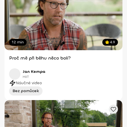
12 min
4.9
Proč mě při běhu něco bolí?
Jan Kempa
HIIT
Náučné video
Bez pomůcek