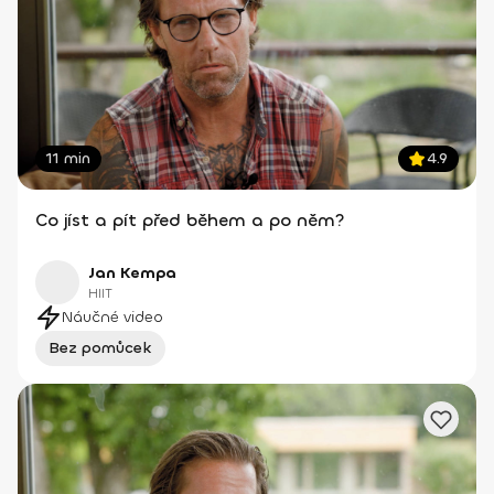
11 min
4.9
Co jíst a pít před během a po něm?
Jan Kempa
HIIT
Náučné video
Bez pomůcek