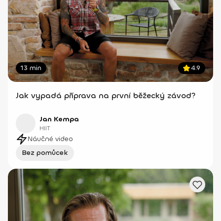
13 min
4.9
Jak vypadá příprava na první běžecký závod?
Jan Kempa
HIIT
Náučné video
Bez pomůcek