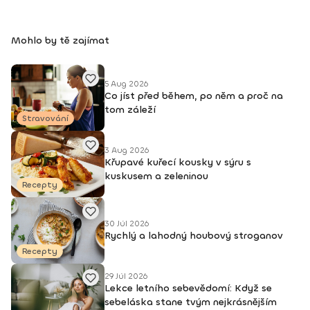
Mohlo by tě zajímat
5 Aug 2026
Co jíst před během, po něm a proč na
tom záleží
Stravování
3 Aug 2026
Křupavé kuřecí kousky v sýru s
kuskusem a zeleninou
Recepty
30 Júl 2026
Rychlý a lahodný houbový stroganov
Recepty
29 Júl 2026
Lekce letního sebevědomí: Když se
sebeláska stane tvým nejkrásnějším