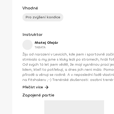
Vhodné
Pro zvýšení kondice
Instruktor
Matej Olejár
TABATA
Žiju od narození v Levicích, kde jsem i sportovně zač
stmívalo a my jsme s kluky lezli po stromech, hráli fo
Od svých 16 let jsem věděl, že mojí vysněnou prací je
lidem, kteří to potřebují, a dnes jich není málo. Pomo
přírodě a věnuji se rodině. A v neposlední řadě vlast
na Fitshakeru ;-) Trenérské zkušenosti: osobní trenér a kondiční trenér v PerecFit Studio Levice v letech 2009–2017 trenér plavání v ŠK Aquasport Levice v letech 2004–2015
kondiční trenér ŠK Aquasport Levice v letech 2012–2016 trenér pro Zdravou Energii od r. 2015 kondiční trenér ŠBK Junior Levice – junioři, kadeti, starší a mladší žáci
Přečíst více
Zapojené partie