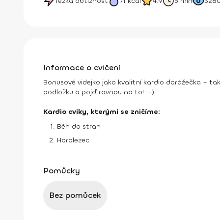
Těžká obtížnost
71
kcal
4.9
5 min
328
Informace o cvičení
Bonusové videjko jako kvalitní kardio dorážečka – t
podložku a pojď rovnou na to! :-)
Kardio cviky, kterými se zničíme:
Běh do stran
Horolezec
Pomůcky
Bez pomůcek