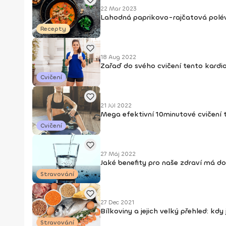
22 Mar 2023
Lahodná paprikovo-rajčatová polé
Recepty
18 Aug 2022
Zařaď do svého cvičení tento kardio 
Cvičení
21 Júl 2022
Mega efektivní 10minutové cvičení
Cvičení
27 Máj 2022
Jaké benefity pro naše zdraví má d
Stravování
27 Dec 2021
Bílkoviny a jejich velký přehled: kdy
Stravování