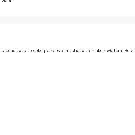
0
vidění
ak přesně toto tě čeká po spuštění tohoto tréninku s Maťem. Bude