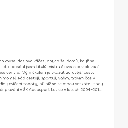
áta musel doslova křičet, abych šel domů, když se
 let a dosáhl jsem titulů mistra Slovenska v plavání.
tness centru. Mým úkolem je ukázat zdravější cestu
imo něj. Rád cestuji, sportuji, vařím, trávím čas v
diny cvičení tabaty, při níž se se mnou setkáte i tady
kondiční trenér VK Palas Levice – juniorky, kadetky od r. 2019 koordinátor trenérů a jiných úkonů pro Zdravou energii od r. 2015 Facebook: Matej Olejár (najdeš mě snadno)