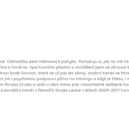
ínal. Odmalička jsem inklinoval k pohybu. Pamatuju si, jak na mě t
tbal a honili se. Sportovnímu plavání a soutěžení jsem se věnoval 9
dnou bude činnost, které se už pár let věnuji, osobní trenér ve fi
ct jim i psychickou podporou přímo na tréningu a když je třeba, i m
ním fitness studio a vedu v něm mimo jiné i mimořádně oblíbené ho
 od r. 2016