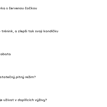
vka s červenou čočkou
trénink, a zlepši tak svoji kondičku
 tabata
ostatečný pitný režim?
 je užívat v doplňcích výživy?