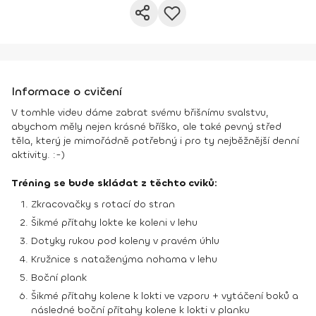
Informace o cvičení
V tomhle videu dáme zabrat svému břišnímu svalstvu,
abychom měly nejen krásné bříško, ale také pevný střed
těla, který je mimořádně potřebný i pro ty nejběžnější denní
aktivity. :-)
Tréning se bude skládat z těchto cviků:
Zkracovačky s rotací do stran
Šikmé přítahy lokte ke koleni v lehu
Dotyky rukou pod koleny v pravém úhlu
Kružnice s nataženýma nohama v lehu
Boční plank
Šikmé přítahy kolene k lokti ve vzporu + vytáčení boků a
následné boční přítahy kolene k lokti v planku