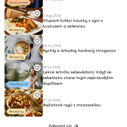
Stravování
3 Aug 2026
Křupavé kuřecí kousky v sýru s
kuskusem a zeleninou
Recepty
30 Júl 2026
Rychlý a lahodný houbový stroganov
Recepty
29 Júl 2026
Lekce letního sebevědomí: Když se
sebeláska stane tvým nejkrásnějším
doplňkem
Všeobecné
27 Júl 2026
Rajčatové ragú s mozzarellou
Recepty
Zobrazit víc