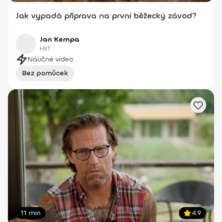
Jak vypadá příprava na první běžecký závod?
Jan Kempa
HIIT
Náučné video
Bez pomůcek
11 min
4.9