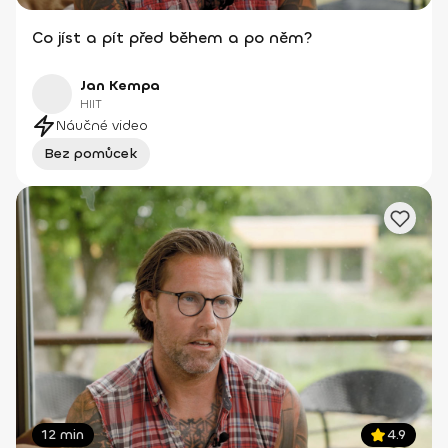
Co jíst a pít před během a po něm?
Jan Kempa
HIIT
Náučné video
Bez pomůcek
12 min
4.9