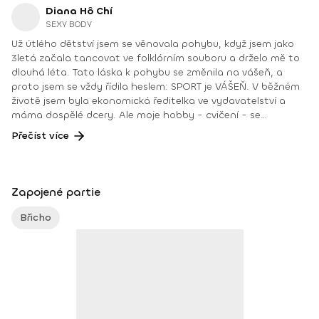
Diana Hô Chí
SEXY BODY
Už útlého dětství jsem se věnovala pohybu, když jsem jako
3letá začala tancovat ve folklórním souboru a drželo mě to
dlouhá léta. Tato láska k pohybu se změnila na vášeň, a
proto jsem se vždy řídila heslem: SPORT je VÁŠEŇ. V běžném
životě jsem byla ekonomická ředitelka ve vydavatelství a
máma dospělé dcery. Ale moje hobby - cvičení - se
dostáválo do popředí již několik let. Téměř dennodenně jsem
Přečíst více
vedla skupinové tréningy a pro své klienty jsem organizovala
vícehodinové eventy, Fit a Wellness pobyty. V roce 2018
jsem získala ocenění od portálu cvicte.sk - Fitleader -
skupinový trenér nováček 2018. Avšak mnohem větším
Zapojené partie
oceněním byla pro mě pozitivní zpětná vazba od klientů.
YOGA teacher RYT@200 POWER YOGA inštruktor kondiční
Břicho
trenér 1. kv. stupně, certifikovaná lektorka skupinových
cvičení bodyART Basic, bodyART, Stretch, BAX – bodyART
Cross, deepWORK, STRONG by Zumba, Jump Bungee
Workout, POUNDFIT, POWER YOGA Instagram: di_hochi
Facebook: Diana Hô Chí Facebook skupina: ŠPORT je VÁŠEŇ