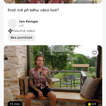
Proč mě při běhu něco bolí?
Jan Kempa
HIIT
Náučné video
Bez pomůcek
13 min
4.9