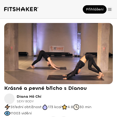
Přihlášení
Krásné a pevné břicho s Dianou
Diana Hô Chí
SEXY BODY
Střední obtížnost
173
kcal
4.8
30 min
11003
vidění