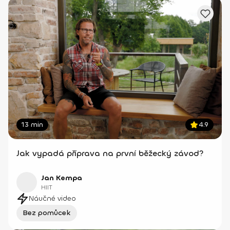
13 min
4.9
Jak vypadá příprava na první běžecký závod?
Jan Kempa
HIIT
Náučné video
Bez pomůcek