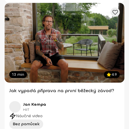
13 min
4.9
Jak vypadá příprava na první běžecký závod?
Jan Kempa
HIIT
Náučné video
Bez pomůcek