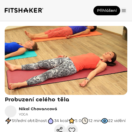
Přihlášení
Probuzení celého těla
Nikol Chovancová
YOGA
Střední obtížnost
34
kcal
5.0
12 min
22
vidění