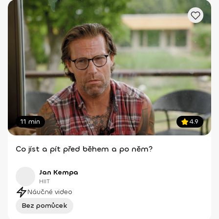
11 min
4.9
Co jíst a pít před během a po něm?
Jan Kempa
HIIT
Náučné video
Bez pomůcek