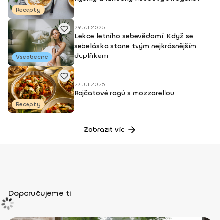
Recepty
29 Júl 2026
Lekce letního sebevědomí: Když se
sebeláska stane tvým nejkrásnějším
doplňkem
Všeobecné
27 Júl 2026
Rajčatové ragú s mozzarellou
Recepty
Zobrazit víc
Doporučujeme ti