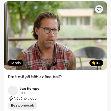
12 min
4.9
Proč mě při běhu něco bolí?
Jan Kempa
HIIT
Náučné video
Bez pomůcek