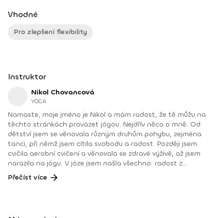
Vhodné
Pro zlepšení flexibility
Instruktor
Nikol Chovancová
YOGA
Namaste, moje jméno je Nikol a mám radost, že tě můžu na
těchto stránkách provázet jógou. Nejdřív něco o mně. Od
dětství jsem se věnovala různým druhům pohybu, zejména
tanci, při němž jsem cítila svobodu a radost. Později jsem
cvičila aerobní cvičení a věnovala se zdravé výživě, až jsem
narazila na jógu. V józe jsem našla všechno: radost z
pohybu, uvolnění těla a mysli, spojení se sebou a odpovědi
Přečíst více
na hlubší otázky. Józe se aktivně věnuji od roku 2008.
Největší odměnou je pro mě učit lidi a vidět, jak dělají pokroky
a jak jim jóga pomáhá zlepšit kvalitu jejich života. Jóga je pro
mě cestou k sebepoznání, vnitřní harmonii a zdravému