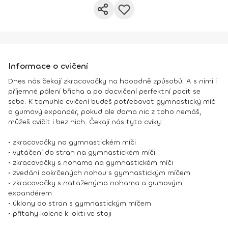
Informace o cvičení
Dnes nás čekají zkracovačky na hooodně způsobů. A s nimi i
příjemné pálení břicha a po docvičení perfektní pocit se
sebe. K tomuhle cvičení budeš potřebovat gymnastický míč
a gumový expandér, pokud ale doma nic z toho nemáš,
můžeš cvičit i bez nich. Čekají nás tyto cviky:
• zkracovačky na gymnastickém míči
• vytáčení do stran na gymnastickém míči
• zkracovačky s nohama na gymnastickém míči
• zvedání pokrčených nohou s gymnastickým míčem
• zkracovačky s nataženýma nohama a gumovým
expandérem
• úklony do stran s gymnastickým míčem
• přítahy kolene k lokti ve stoji