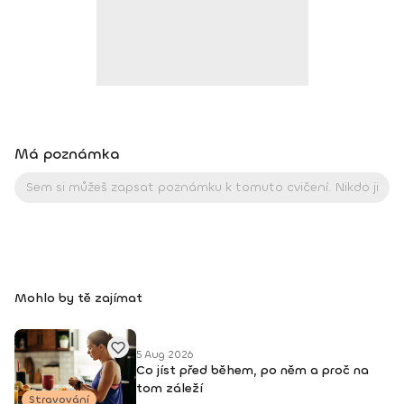
to jsem se snažila i v průběhu všech následujících lekcí, které
si spolu se mnou můžeš na Fitshakeru zacvičit. Doufám, že
se ti budou líbit a že se ti díky nim podaří dostat se o kousek
blíž ke svému vysněnému cíli. Vzdělání: DNS I – dynamická
neuromuskulární stabilizace (Rehabilitation Prague School)
FMS I, II – Functional Movement Screening SM systém MUDr.
Smíška (prevence a léčba bolestí zad, skoliózy
a vyskočených plotýnek) TRS instruktor (3D fitness) metoda
Má poznámka
Ludmily Mojžíšové (cvičení vhodné pro ženy, které nemůžou
otěhotnět, při bolesti zad, bolestivé menstruaci atd.)
vývojová kineziologie ve fitness (3D fitness) základní školení
v oblasti přípravy stravovacích režimů podle výstupů analýzy
nutriční genetiky (Eurogeen) fyziopilates – dýchání, najdi
novou inspiraci (MyPilates) fyziopilates – hluboký stabilizační
systém (MyPilates) fyziopilates – problémy dolních končetin
(MyPilates) fyziopilates – problémy horních končetin
Mohlo by tě zajímat
(MyPilates) funkční diagnostika a stabilizační systém
(Fitness Solutions) hrudní a krční páteř (Smart Fitness
Academy) cvičení a výživa těhotných (Trenérská škola Petra
5 Aug 2026
Stacha) praktické výživové poradenství (NUTRIS) diastáza –
Co jíst před během, po něm a proč na
a co s ní (MyPilates) Foam Rolling – Principles & Practises
tom záleží
(Triggerpoint) držení těla – svalové řetězce (IQ pohyb)
Stravování