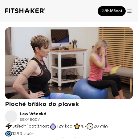
Přihlášení
Ploché bříško do plavek
Lea Vršecká
SEXY BODY
Střední obtížnost
129
kcal
4.7
20 min
1290
vidění