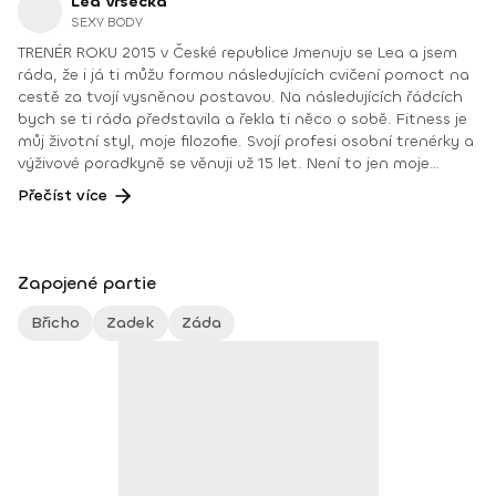
Lea Vršecká
SEXY BODY
TRENÉR ROKU 2015 v České republice Jmenuju se Lea a jsem
ráda, že i já ti můžu formou následujících cvičení pomoct na
cestě za tvojí vysněnou postavou. Na následujících řádcích
bych se ti ráda představila a řekla ti něco o sobě. Fitness je
můj životní styl, moje filozofie. Svojí profesi osobní trenérky a
výživové poradkyně se věnuji už 15 let. Není to jen moje
práce, ale především můj koníček a záliba. Jsem vděčná za
Přečíst více
to, že můžu dělat to, co mě baví, a předávat svoje
zkušenosti a vědomosti všem ostatním, pomáhat jim při
formování postavy, zlepšování fyzické kondice, zdravotního
stavu, ale i psychické pohody. Za dobu svého působení v
Zapojené partie
oboru jsem se fitness věnovala několik let i závodně. Byla to
pro mě zajímavá zkušenost, která mě velmi obohatila. Po
Břicho
Zadek
Záda
ukončení závodní kariéry jsem svůj zájem posunula víc ke
zdravotnímu aspektu cvičení. Velmi mě v tomto směru oslovil
prof. PaedDr. Pavel Kolář, Ph.D., a jeho DNS, cvičení pilates a
metoda testování základních pohybových vzorců Functional
Movement Screening. Na základě výše získaných znalostí u
svých klientů vždy kladu na první místo zdravotní aspekt
cvičení a dbám přitom na správné nastavení do jednotlivých
pozic včetně zapojení hlubokého stabilizačního systému. O