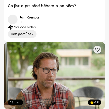
Co jíst a pít před během a po něm?
Jan Kempa
HIIT
Náučné video
Bez pomůcek
12 min
4.9