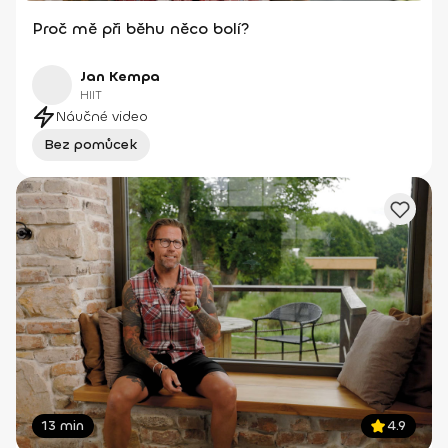
Proč mě při běhu něco bolí?
Jan Kempa
HIIT
Náučné video
Bez pomůcek
13 min
4.9