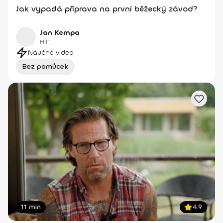
Jak vypadá příprava na první běžecký závod?
Jan Kempa
HIIT
Náučné video
Bez pomůcek
11 min
4.9