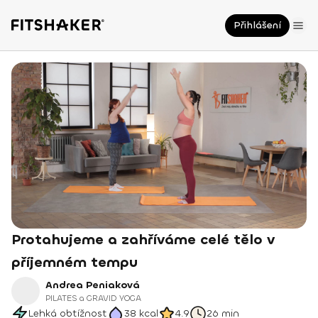
Přihlášení
Protahujeme a zahříváme celé tělo v
příjemném tempu
Andrea Peniaková
PILATES a GRAVID YOGA
Lehká obtížnost
38
kcal
4.9
26 min