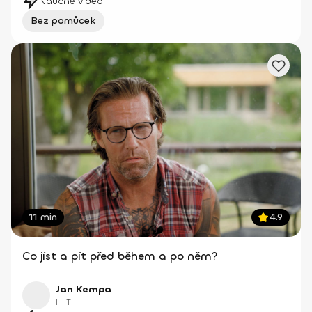
Náučné video
Bez pomůcek
11 min
4.9
Co jíst a pít před během a po něm?
Jan Kempa
HIIT