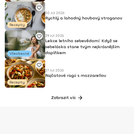
30 Júl 2026
Rychlý a lahodný houbový stroganov
Recepty
29 Júl 2026
Lekce letního sebevědomí: Když se
sebeláska stane tvým nejkrásnějším
doplňkem
Všeobecné
27 Júl 2026
Rajčatové ragú s mozzarellou
Recepty
Zobrazit víc