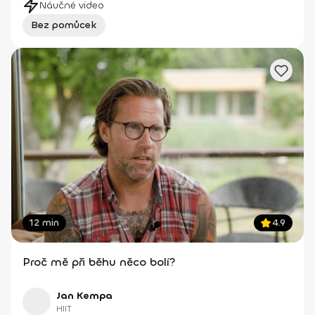
Náučné video
Bez pomůcek
12 min
4.9
Proč mě při běhu něco bolí?
Jan Kempa
HIIT