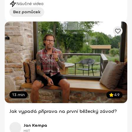
Náučné video
Bez pomůcek
13 min
4.9
Jak vypadá příprava na první běžecký závod?
Jan Kempa
HIIT