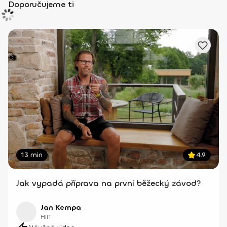
Doporučujeme ti
13 min
4.9
Jak vypadá příprava na první běžecký závod?
Jan Kempa
HIIT