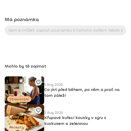
Má poznámka
Mohlo by tě zajímat
5 Aug 2026
Co jíst před během, po něm a proč na
tom záleží
Stravování
3 Aug 2026
Křupavé kuřecí kousky v sýru s
kuskusem a zeleninou
Recepty