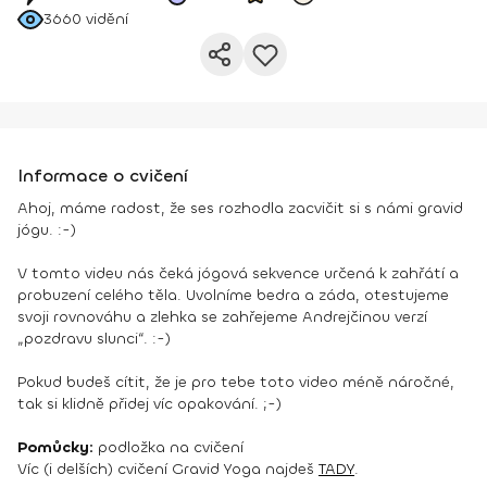
3660
vidění
Informace o cvičení
Ahoj, máme radost, že ses rozhodla zacvičit si s námi gravid
jógu. :-)
V tomto videu nás čeká jógová sekvence určená k zahřátí a
probuzení celého těla. Uvolníme bedra a záda, otestujeme
svoji rovnováhu a zlehka se zahřejeme Andrejčinou verzí
„pozdravu slunci“. :-)
Pokud budeš cítit, že je pro tebe toto video méně náročné,
tak si klidně přidej víc opakování. ;-)
Pomůcky:
podložka na cvičení
Víc (i delších) cvičení Gravid Yoga najdeš
TADY
.