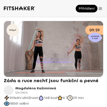
Přihlášení
Záda a ruce nechť jsou funkční a pevné
Magdaléna Kažimírová
SIX PACK
Střední obtížnost
168
kcal
4.7
29 min
18541
vidění