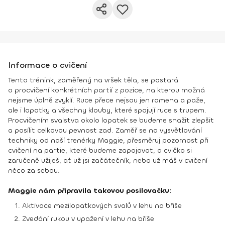
Informace o cvičení
Tento trénink, zaměřený na vršek těla, se postará
o procvičení konkrétních partií z pozice, na kterou možná
nejsme úplně zvyklí. Ruce přece nejsou jen ramena a paže,
ale i lopatky a všechny klouby, které spojují ruce s trupem.
Procvičením svalstva okolo lopatek se budeme snažit zlepšit
a posílit celkovou pevnost zad. Zaměř se na vysvětlování
techniky od naší trenérky Maggie, přesměruj pozornost při
cvičení na partie, které budeme zapojovat, a cvičko si
zaručeně užiješ, ať už jsi začátečník, nebo už máš v cvičení
něco za sebou.
Maggie nám připravila takovou posilovačku:
Aktivace mezilopatkových svalů v lehu na břiše
Zvedání rukou v upažení v lehu na břiše