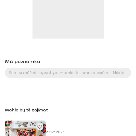
pooperační rehabilitaci, muže snažícího se získat svalovou
hmotu nebo seniora... Každý člověk je jiný a každému musím
přizpůsobit cvičení a terapii na míru. Moje práce je mi
zároveň koníčkem a úspěchy mých svěřenců mě nejen
motivují k pokroku, ale také naplňují radostí a pocitem
zadostiučinění. Moje nejvýraznější soutěžní úspěchy: 2005
juniorská mistryně Evropy v bodyfitness (IFBB) 2010 mistryně
SR a vicemistryně světa ve fitness model (WFF) 2012
vicemistryně SR v bikini fitness mistryně Evropy v bikini
fitness absolutní mistryně Evropy v bikini fitness Kontakt:
Má poznámka
+421 907 185 940 Facebook: Magdalena Kazimirova
Mohlo by tě zajímat
2 Okt 2023