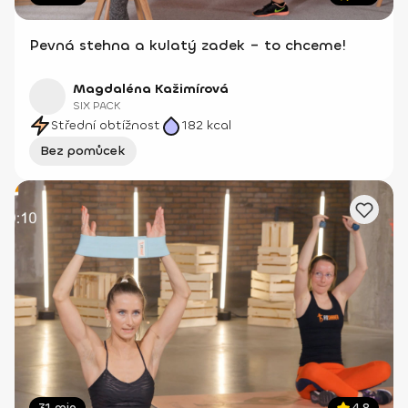
Pevná stehna a kulatý zadek – to chceme!
Magdaléna Kažimírová
SIX PACK
Střední obtížnost
182
kcal
Bez pomůcek
31 min
4.8