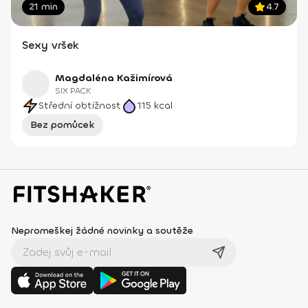
21 min
4.7
Sexy vršek
Magdaléna Kažimírová
SIX PACK
Střední obtížnost
115
kcal
Bez pomůcek
Nepromeškej žádné novinky a soutěže