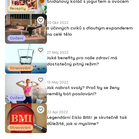
Snídaňový koláč s jogurtem a ovocem
Recepty
20 Okt 2022
6 účinných cviků s dlouhým expanderem
na celé tělo
Cvičení
27 Máj 2022
Jaké benefity pro naše zdraví má
dostatečný pitný režim?
Stravování
13 Máj 2022
Jak nabrat svaly? Proč by se ženy
neměly bát posilování?
Cvičení
22 Apr 2022
Legendární číslo BMI: je skutečně tak
důležité, jak si myslíme?
Stravování