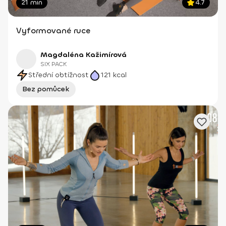
21 min
4.7
Vyformované ruce
Magdaléna Kažimírová
SIX PACK
Střední obtížnost
121
kcal
Bez pomůcek