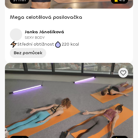
Mega celotělová posilovačka
Janka Jánošíková
SEXY BODY
Střední obtížnost
220
kcal
Bez pomůcek