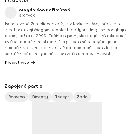
Instruktor
Magdaléna Kažimírová
SIX PACK
Jsem rozená Zemplínčanka žijící v Košicích. Moji přátelé a
klienti mi říkají Maggie. V oblasti bodybuildingu se pohybuji a
pracuji od roku 2003. Začínala jsem jako obyčejná rekreační
cvičenka a během střední školy jsem měla brigádu jako
recepční ve fitness centru. Už po roce a půl jsem zkusila
soutěžní pódium, později jsem začala reprezentovat
Slovensko a tenkrát začala i moje trenérská dráha. Netrénuji
Přečíst více
jenom obyčejné rekreační cvičence, ale i závodníky, kteří už
dnes doma mají sbírky medailí. Mimo to se věnuji manuálním
technikám, jako je osteodynamika, Dornova metoda, spinal
touch nebo reflexologie. Maximum své pracovní energie,
Zapojené partie
vědomostí a zkušeností věnuji právě svým klientům ve snaze
pomáhat jim při zdokonalování jejich postav, udržování nebo
Ramena
Bicepsy
Triceps
Záda
zlepšování fyzické kondice, postury a celkového zdravotního
stavu i duševní pohody. Nejvíc mě baví práce s klienty se
specifickými (i zdravotními) problémy, na nichž musíme
pracovat dlouhodobě. A je jedno, jestli jde o teenagera,
těhulku, nesprávné držení těla, ženu s nadváhou nebo
naopak poruchou příjmu potravy nebo hormonální činnosti,