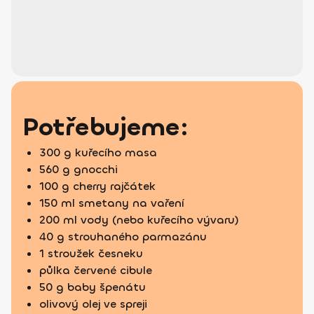
Potřebujeme:
300 g kuřecího masa
560 g gnocchi
100 g cherry rajčátek
150 ml smetany na vaření
200 ml vody (nebo kuřecího vývaru)
40 g strouhaného parmazánu
1 stroužek česneku
půlka červené cibule
50 g baby špenátu
olivový olej ve spreji