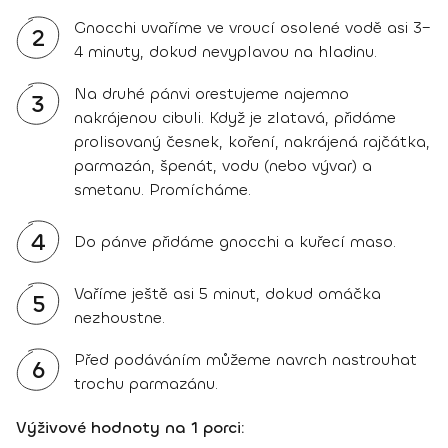
Gnocchi uvaříme ve vroucí osolené vodě asi 3–
2
4 minuty, dokud nevyplavou na hladinu.
Na druhé pánvi orestujeme najemno
3
nakrájenou cibuli. Když je zlatavá, přidáme
prolisovaný česnek, koření, nakrájená rajčátka,
parmazán, špenát, vodu (nebo vývar) a
smetanu. Promícháme.
4
Do pánve přidáme gnocchi a kuřecí maso.
Vaříme ještě asi 5 minut, dokud omáčka
5
nezhoustne.
Před podáváním můžeme navrch nastrouhat
6
trochu parmazánu.
Výživové hodnoty na 1 porci: