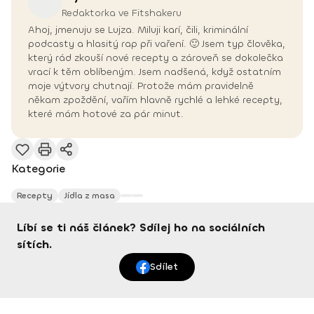
Redaktorka ve Fitshakeru
Ahoj, jmenuju se Lujza. Miluji karí, čili, kriminální
podcasty a hlasitý rap při vaření. 🙂 Jsem typ člověka,
který rád zkouší nové recepty a zároveň se dokolečka
vrací k těm oblíbeným. Jsem nadšená, když ostatním
moje výtvory chutnají. Protože mám pravidelně
někam zpoždění, vařím hlavně rychlé a lehké recepty,
které mám hotové za pár minut.
Kategorie
Recepty
Jídla z masa
Líbí se ti náš článek? Sdílej ho na sociálních
sítích.
Sdílet