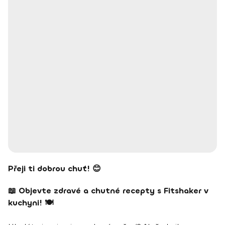
Přeji ti dobrou chuť! 😊
📖 Objevte zdravé a chutné recepty s Fitshaker v
kuchyni! 🍽️