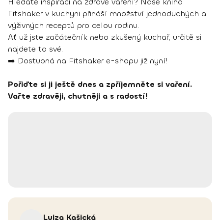
Hledáte inspiraci na zdravé vaření? Naše kniha
Fitshaker v kuchyni přináší množství jednoduchých a
výživných receptů pro celou rodinu.
Ať už jste začátečník nebo zkušený kuchař, určitě si
najdete to své.
➡️ Dostupná na Fitshaker e-shopu již nyní!
Pořiďte si ji ještě dnes a zpříjemněte si vaření.
Vařte zdravěji, chutněji a s radostí!
Lujza
Kašická