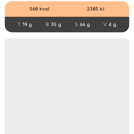
568 kcal
2385 kJ
T:
19 g
B:
35 g
S:
66 g
V:
4 g