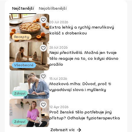
Nejčtenější
Nejoblíbenější
20 Júl 2026
Extra lehký a rychlý meruňkový
koláč s drobenkou
Recepty
26 Júl 2026
Nejsi přecitlivělá. Možná jen tvoje
tělo reaguje na to, co kdysi dávno
prožilo
Všeobecné
15 Júl 2026
Mozková mlha: Důvod, proč ti
vypadávají slova i myšlenky
Zdraví
12 Apr 2026
Proč ženské tělo potřebuje jiný
přístup? Odhaluje fyzioterapeutka
Zdraví
Zobrazit víc