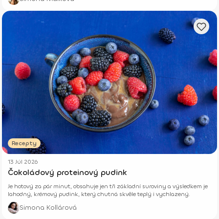
Recepty
13 Júl 2026
Čokoládový proteinový pudink
Je hotový za pár minut, obsahuje jen tři základní suroviny a výsledkem je
lahodný, krémový pudink, který chutná skvěle teplý i vychlazený.
Simona Kollárová