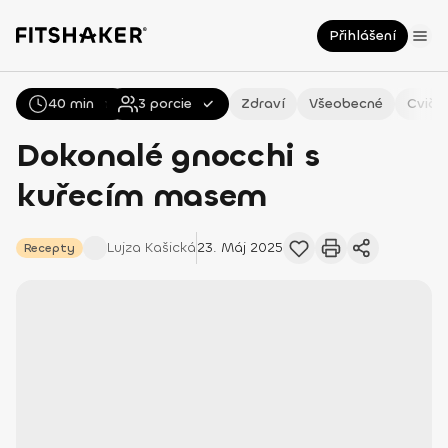
Přihlášení
40 min
Všechny
3
Recepty
porcie
Zdraví
Všeobecné
Cviče
Dokonalé gnocchi s
kuřecím masem
Lujza
Kašická
23. Máj 2025
Recepty