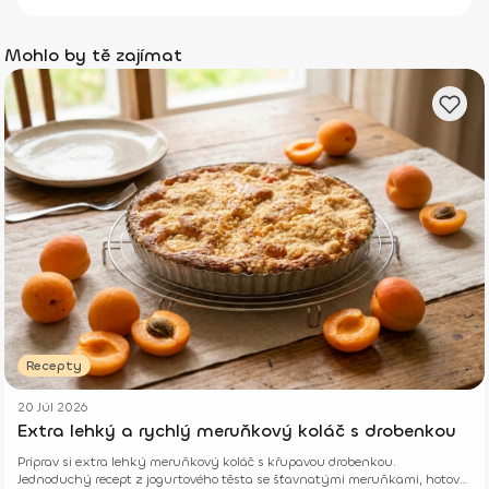
Mohlo by tě zajímat
Recepty
20 Júl 2026
Extra lehký a rychlý meruňkový koláč s drobenkou
Priprav si extra lehký meruňkový koláč s křupavou drobenkou.
Jednoduchý recept z jogurtového těsta se šťavnatými meruňkami, hotový