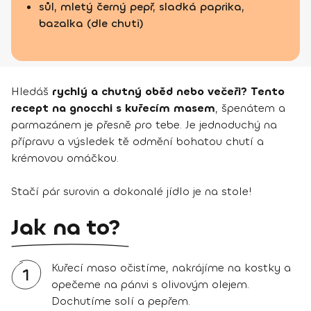
sůl, mletý černý pepř, sladká paprika,
bazalka (dle chuti)
Hledáš
rychlý a chutný oběd nebo večeři? Tento
recept na gnocchi s kuřecím masem
, špenátem a
parmazánem je přesně pro tebe. Je jednoduchý na
přípravu a výsledek tě odmění bohatou chutí a
krémovou omáčkou.
Stačí pár surovin a dokonalé jídlo je na stole!
Jak na to?
Kuřecí maso očistíme, nakrájíme na kostky a
1
opečeme na pánvi s olivovým olejem.
Dochutíme solí a pepřem.