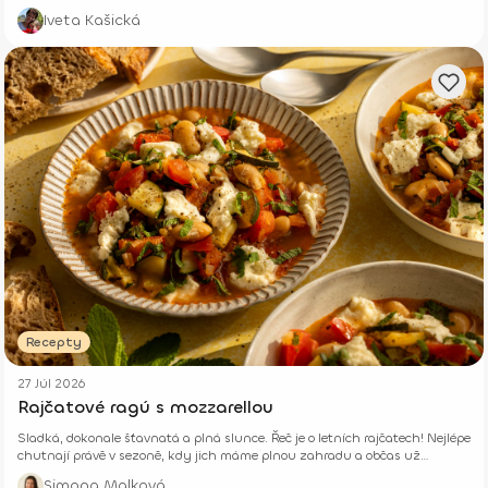
z pár surovin.
Iveta Kašická
Recepty
27 Júl 2026
Rajčatové ragú s mozzarellou
Sladká, dokonale šťavnatá a plná slunce. Řeč je o letních rajčatech! Nejlépe
chutnají právě v sezoně, kdy jich máme plnou zahradu a občas už
opravdu nevíme, co s nimi.
Simona Malková