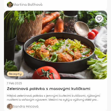
Martina Baťhová
Recepty
7 Feb 2025
Zeleninová polévka s masovými kuličkami
Hřejivá zeleninová polévka s jemnými kuřecími kuličkami, rýžovými
nudlemi a voňavým vývarem. Ideální na sytý a výživný oběd pro
celou rodinu.
Sandra Hricová