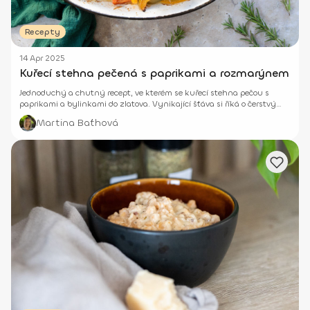
Recepty
14 Apr 2025
Kuřecí stehna pečená s paprikami a rozmarýnem
Jednoduchý a chutný recept, ve kterém se kuřecí stehna pečou s
paprikami a bylinkami do zlatova. Vynikající šťáva si říká o čerstvý
chléb!
Martina Baťhová