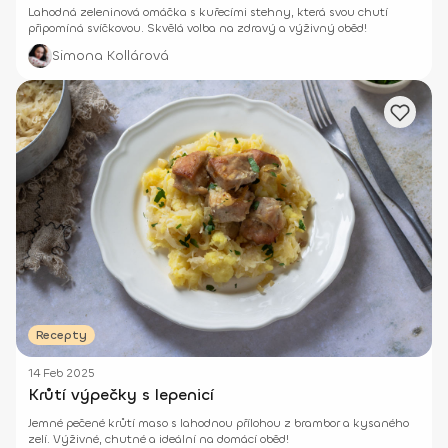
Lahodná zeleninová omáčka s kuřecími stehny, která svou chutí
připomíná svíčkovou. Skvělá volba na zdravý a výživný oběd!
Simona Kollárová
Recepty
14 Feb 2025
Krůtí výpečky s lepenicí
Jemné pečené krůtí maso s lahodnou přílohou z brambor a kysaného
zelí. Výživné, chutné a ideální na domácí oběd!