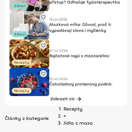
přístup? Odhaluje fyzioterapeutka
Zdraví
15 Júl 2026
Mozková mlha: Důvod, proč ti
vypadávají slova i myšlenky
Zdraví
27 Júl 2026
Rajčatové ragú s mozzarellou
Recepty
13 Júl 2026
Čokoládový proteinový pudink
Recepty
Zobrazit víc
Recepty
>
Články z kategorie
Jídla z masa