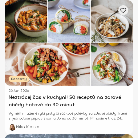
Recepty
26 Jan 2026
Neztrácej čas v kuchyni! 50 receptů na zdravé
obědy hotové do 30 minut
Vyměň mražené rybí prsty či sáčkové polévky za zdravé obědy, které
si jednoduše připravíš sama doma do 30 minut. Přinášíme ti až 24
inspirací. ;-)
Nika Klasko