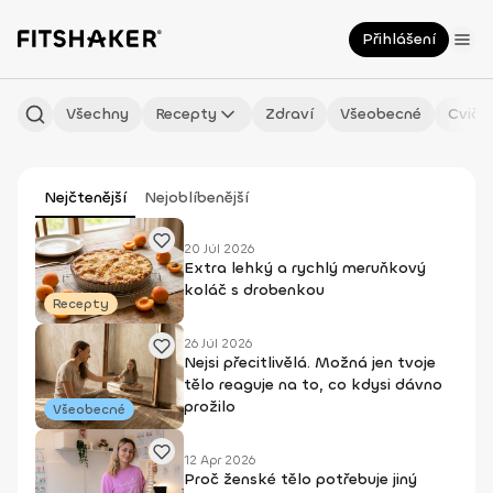
Přihlášení
Všechny
Recepty
Zdraví
Všeobecné
Cviče
Nejčtenější
Nejoblíbenější
20 Júl 2026
Extra lehký a rychlý meruňkový
koláč s drobenkou
Recepty
26 Júl 2026
Nejsi přecitlivělá. Možná jen tvoje
tělo reaguje na to, co kdysi dávno
prožilo
Všeobecné
12 Apr 2026
Proč ženské tělo potřebuje jiný