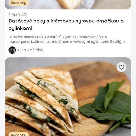
Recepty
4 Apr 2025
Batátové noky s krémovou sýrovou omáčkou a
bylinkami
Lahodné domácí noky z batátů v jemné krémové omáčce s
mascarpone, Lučinou, parmazánem a voňavými bylinkami. Skvělý tip
na sytý a výživný oběd!
Lujza Kašická
Recepty