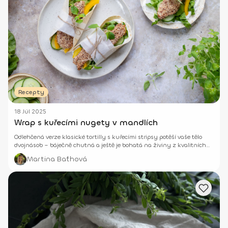
Recepty
18 Júl 2025
Wrap s kuřecími nugety v mandlích
Odlehčená verze klasické tortilly s kuřecími stripsy potěší vaše tělo
dvojnásob – báječně chutná a ještě je bohatá na živiny z kvalitních
zdrojů.
Martina Baťhová