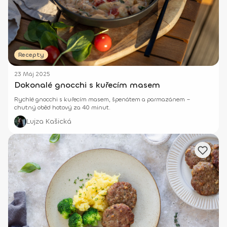
Recepty
23 Máj 2025
Dokonalé gnocchi s kuřecím masem
Rychlé gnocchi s kuřecím masem, špenátem a parmazánem –
chutný oběd hotový za 40 minut.
Lujza Kašická