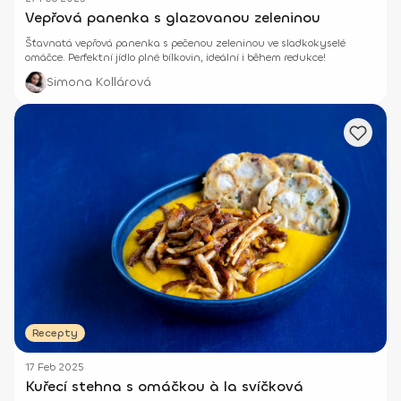
Vepřová panenka s glazovanou zeleninou
Šťavnatá vepřová panenka s pečenou zeleninou ve sladkokyselé
omáčce. Perfektní jídlo plné bílkovin, ideální i během redukce!
Simona Kollárová
Recepty
17 Feb 2025
Kuřecí stehna s omáčkou à la svíčková