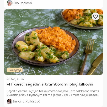
Júlia Rašlová
Recepty
28 Máj 2026
FIT kuřecí segedín s bramborami plný bílkovin
Segedín nemusí být jen těžké smetanové jídlo. Tato odlehčená verze z
kuřecích prsou s kysaným zelím a jemnou kešu smetanou je krásně
krémová, sytá a přitom bohatá na bílkoviny.
Simona Kollárová