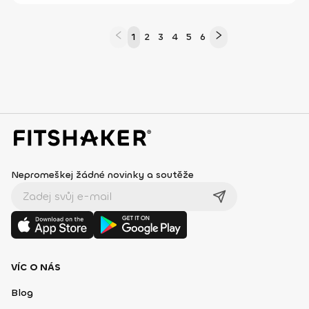
1
2
3
4
5
6
Nepromeškej žádné novinky a soutěže
VÍC O NÁS
Blog