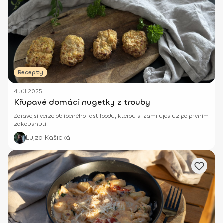
Recepty
4 Júl 2025
Křupavé domácí nugetky z trouby
Zdravější verze oblíbeného fast foodu, kterou si zamiluješ už po prvním
zakousnutí.
Lujza Kašická