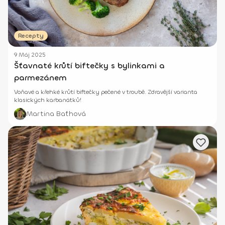
Recepty
9 Máj 2025
Šťavnaté krůtí biftečky s bylinkami a
parmezánem
Voňavé a křehké krůtí biftečky pečené v troubě. Zdravější varianta
klasických karbanátků!
Martina Baťhová