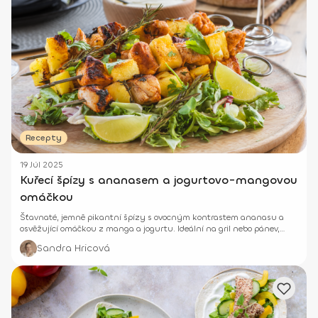
Recepty
19 Júl 2025
Kuřecí špízy s ananasem a jogurtovo-mangovou
omáčkou
Šťavnaté, jemně pikantní špízy s ovocným kontrastem ananasu a
osvěžující omáčkou z manga a jogurtu. Ideální na gril nebo pánev,
když toužíme po rychlém a chutném jídle.
Sandra Hricová