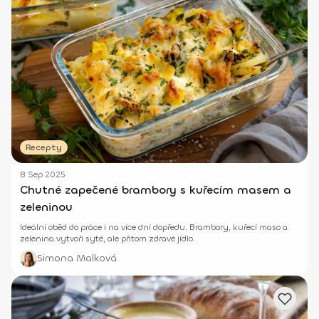
Recepty
8 Sep 2025
Chutné zapečené brambory s kuřecím masem a
zeleninou
Ideální oběd do práce i na více dní dopředu. Brambory, kuřecí maso a
zelenina vytvoří syté, ale přitom zdravé jídlo.
Simona Malková