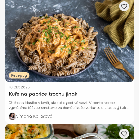
Recepty
10 Okt 2025
Kuře na paprice trochu jinak
Oblíbená klasika v lehčí, ale stále poctivé verzi. V tomto receptu
vyměníme těžkou smetanu za domácí kešu variantu a klasický tuk
za kvalitní ghí.
Simona Kollárová