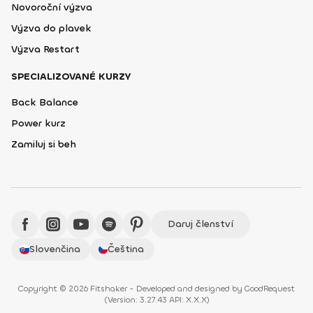
Novoroční výzva
Výzva do plavek
Výzva Restart
SPECIALIZOVANÉ KURZY
Back Balance
Power kurz
Zamiluj si beh
Daruj členství
Slovenčina
Čeština
Copyright © 2026 Fitshaker - Developed and designed by
GoodRequest
(
Version: 3.27.43 API: X.X.X
)