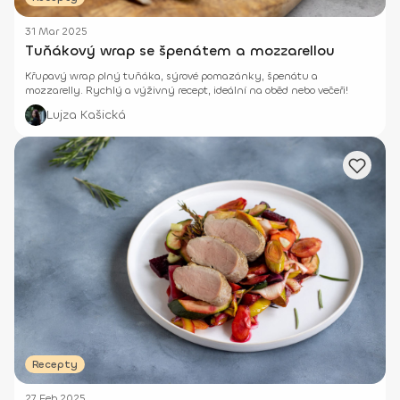
31 Mar 2025
Tuňákový wrap se špenátem a mozzarellou
Křupavý wrap plný tuňáka, sýrové pomazánky, špenátu a
mozzarelly. Rychlý a výživný recept, ideální na oběd nebo večeři!
Lujza Kašická
Recepty
27 Feb 2025