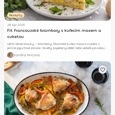
Recepty
28 Apr 2025
Fit francouzské brambory s kuřecím masem a
cuketou
Lehčí verze klasiky – brambory, šťavnaté kuřecí maso a cuketa v
jemné jogurtové zálivce. Skvělý zapečený oběd nebo večeře pro celou
rodinu! 🍽️😊
Sandra Hricová