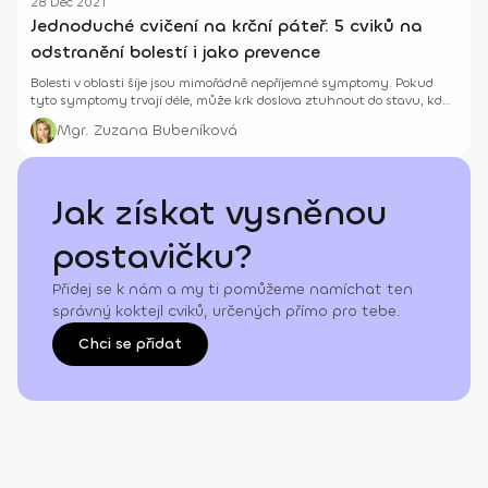
28 Dec 2021
Jednoduché cvičení na krční páteř: 5 cviků na
odstranění bolestí i jako prevence
Bolesti v oblasti šíje jsou mimořádně nepříjemné symptomy. Pokud
tyto symptomy trvají déle, může krk doslova ztuhnout do stavu, kdy
se už ani ten nejmenší pohyb nedá vydržet.
Mgr. Zuzana Bubeníková
Jak získat vysněnou
postavičku?
Přidej se k nám a my ti pomůžeme namíchat ten
správný koktejl cviků, určených přímo pro tebe.
Chci se přidat