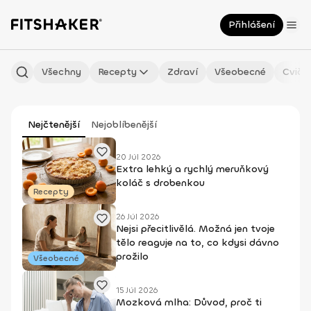
Přihlášení
Všechny
Recepty
Zdraví
Všeobecné
Cviče
Nejčtenější
Nejoblíbenější
20 Júl 2026
Extra lehký a rychlý meruňkový
koláč s drobenkou
Recepty
26 Júl 2026
Nejsi přecitlivělá. Možná jen tvoje
tělo reaguje na to, co kdysi dávno
prožilo
Všeobecné
15 Júl 2026
Mozková mlha: Důvod, proč ti