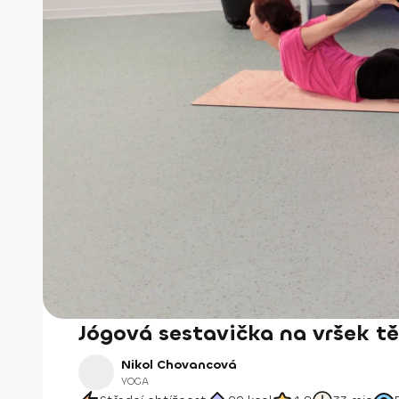
Jógová sestavička na vršek tě
Nikol Chovancová
YOGA