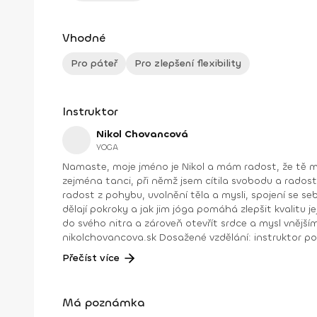
Vhodné
Pro páteř
Pro zlepšení flexibility
Instruktor
Nikol Chovancová
YOGA
Namaste, moje jméno je Nikol a mám radost, že tě můžu na těchto stránkách provázet jógou. Nejdřív něco o mně. Od dětství jsem se věnovala různým druhům pohybu,
zejména tanci, při němž jsem cítila svobodu a radost. Později j
radost z pohybu, uvolnění těla a mysli, spojení se sebou a odpovědi na hlubší otázky. Józe se aktivně věnu
dělají pokroky a jak jim jóga pomáhá zlepšit kvalitu jejich života. Jóga je pro mě cestou k sebepoznání, vnitřní harmonii a zdravému fyzick
do svého nitra a zároveň otevřít srdce a mysl vnějšímu světu. Díky ní je můj 
nikolchovancova.sk Dosažené vzdělání: instruktor power jógy, stupeň 1 a 2 – Powerjoga Akadémia Slovensko – lektoři: Bc. Michaela Hluchová (SR), Václav Krejčík (ČR)
intenzívní o
Přečíst více
Má poznámka