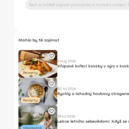
Mohlo by tě zajímat
3 Aug 2026
Křupavé kuřecí kousky v sýru s kus
Recepty
30 Júl 2026
Rychlý a lahodný houbový strogan
Recepty
29 Júl 2026
Lekce letního sebevědomí: Když se
Všeobecné