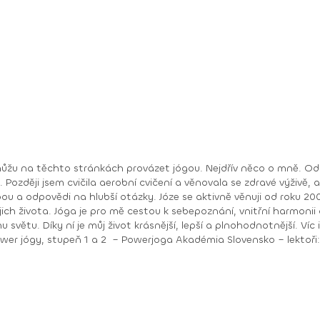
sem cvičila aerobní cvičení a věnovala se zdravé výživě, až jsem narazila na jóg
ji od roku 2008. Největší odměnou je pro mě učit lidi a vidět, jak
ému tělu. Pomáhá mi nahlédnout
život krásnější, lepší a plnohodnotnější. Víc informací o mně a józe najdete na mojí stránce
dborný seminář gravid jógy – lektor Ing. Dana Beierová (ČR)