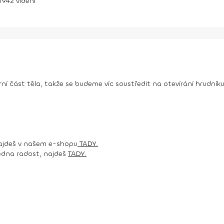
5942
vidění
ní část těla, takže se budeme víc soustředit na otevírání hrudní
najdeš v našem e-shopu
TADY.
 jedna radost, najdeš
TADY.