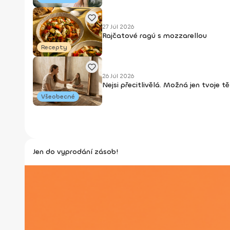
27 Júl 2026
Rajčatové ragú s mozzarellou
Recepty
26 Júl 2026
Nejsi přecitlivělá. Možná jen tvoje t
Všeobecné
Jen do vyprodání zásob!