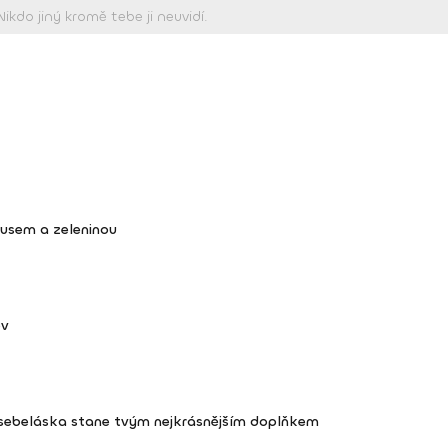
kusem a zeleninou
ov
 sebeláska stane tvým nejkrásnějším doplňkem