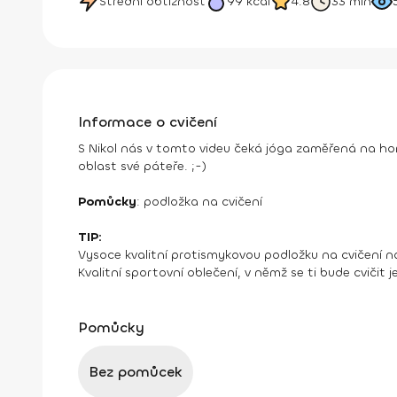
Střední obtížnost
99
kcal
4.8
33 min
Informace o cvičení
S Nikol nás v tomto videu čeká jóga zaměřená na hor
oblast své páteře. ;-)
Pomůcky
: podložka na cvičení
TIP:
Vysoce kvalitní protismykovou podložku na cvičení 
Kvalitní sportovní oblečení, v němž se ti bude cvičit
Pomůcky
Bez pomůcek