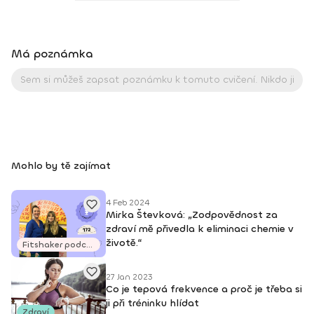
power jógy od ledna 2013 diplom gravid jóga od roku 2013
diplom olit od roku 2013 diplom Inspiration day – port de
bras, stretching od roku 2011 osvědčení - kettlebells od roku
2014 osvědčení – masér pro sportovní a rekondiční masáže
Má poznámka
od roku 2009 bývalá členka Karate klubu KNM, držitelka 1.
kyu
Mohlo by tě zajímat
4 Feb 2024
Mirka Števková: „Zodpovědnost za
zdraví mě přivedla k eliminaci chemie v
životě.“
Fitshaker podcasty
27 Jan 2023
Co je tepová frekvence a proč je třeba si
ji při tréninku hlídat
Zdraví