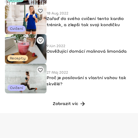
18 Aug 2022
Zařaď do svého cvičení tento kardio
trénink, a zlepši tak svoji kondičku
Cvičení
9 Jún 2022
Osvěžující domácí malinová limonáda
Recepty
27 Máj 2022
Proč je posilování s vlastní vahou tak
skvělé?
Cvičení
Zobrazit víc