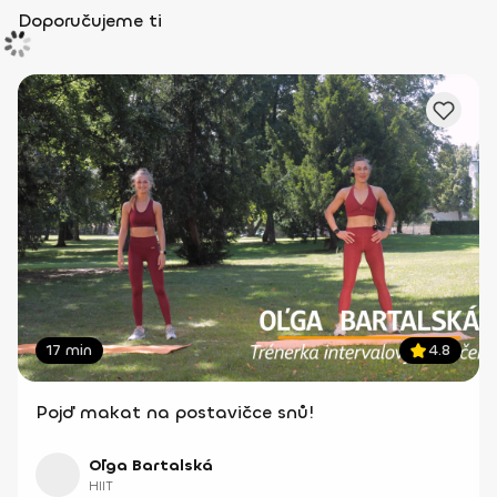
Doporučujeme ti
17 min
4.8
Pojď makat na postavičce snů!
Oľga Bartalská
HIIT