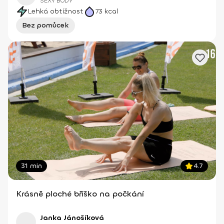
SEXY BODY
Lehká obtížnost
73
kcal
Bez pomůcek
31 min
4.7
Krásně ploché bříško na počkání
Janka Jánošíková