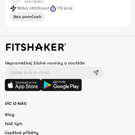
SEXY BODY
Těžká obtížnost
179
kcal
Bez pomůcek
Nepromeškej žádné novinky a soutěže
VÍC O NÁS
Blog
Náš tým
Úspěšné příběhy