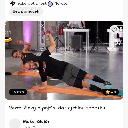
Těžká obtížnost
110
kcal
Bez pomůcek
16 min
4.8
Vezmi činky a pojď si dát rychlou tabatku
Matej Olejár
TABATA