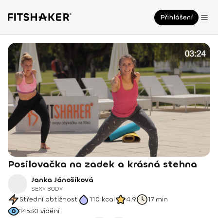
Přihlášení
Posilovačka na zadek a krásná stehna
Janka Jánošíková
SEXY BODY
Střední obtížnost
110
kcal
4.9
17 min
14530
vidění