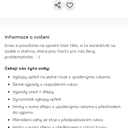
Informace o cvičení
Dnes si posvítíme na spodní část těla, a to konkrétně na
zadek a stehna, která jsou často pro nás ženy
problematická. :-)
Čekají nás tyto cviky:
Výkopy vpřed na jedné noze s upaženýma rukama
Šikmé výpady s rozpažením rukou
Výpady vzad + dřepy
Dynamické výkopy vpřed
Hmity v sumo dřepu s upaženýma rukama s přechodem
do výponu
Přenášení váhy ve stoji s předpažováním rukou
Hmity v sumo dřepu s předklonem a rotací trupu