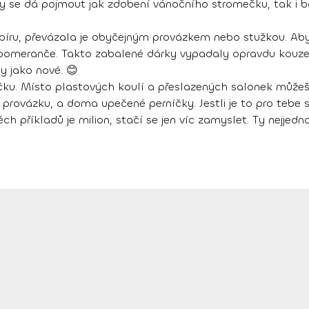
icky se dá pojmout jak zdobení vánočního stromečku, tak i 
píru, převázala je obyčejným provázkem nebo stužkou. Aby
pomeranče. Takto zabalené dárky vypadaly opravdu kouzel
y jako nové. 😊
čku. Místo plastových koulí a přeslazených salonek můžeš 
rovázku, a doma upečené perníčky. Jestli je to pro tebe s
 příkladů je milion, stačí se jen víc zamyslet. Ty nejjednod