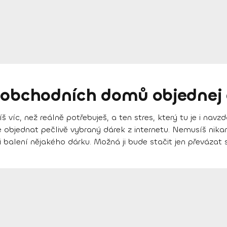
 obchodních domů objednej 
víc, než reálně potřebuješ, a ten stres, který tu je i navz
 je objednat pečlivě vybraný dárek z internetu. Nemusíš n
při balení nějakého dárku. Možná ji bude stačit jen převáza