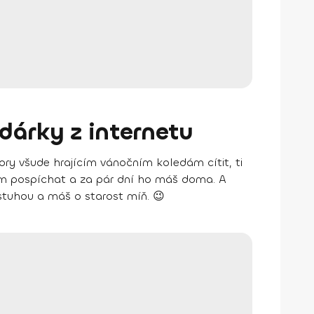
dárky z internetu
dory všude hrajícím vánočním koledám cítit, ti
ikam pospíchat a za pár dní ho máš doma. A
t stuhou a máš o starost míň. 😉