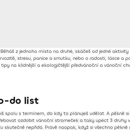
Běháš z jednoho místa na druhé, skáčeš od jedné aktivity 
vozitě, stresu, panice a smutku, nebo o radosti, lásce a po
o tipy na klidnější a ekologičtější předvánoční a vánoční ch
o-do list
š spolu s termínem, do kdy to plánuješ udělat. A pěkně si a
řebovat ozdobit vánoční stromeček a taky upéct 3 druhy vá
átku skutečně nepřidá. Právě naopak, když si všechno pěkn