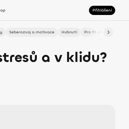
hop
Přihlášení
ty
Seberozvoj a motivace
Hubnutí
Pro fit maminky
LÉ
tresů a v klidu?