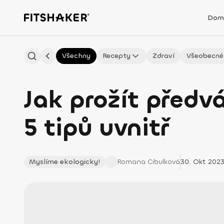
Dom
Všechny
Recepty
Zdraví
Všeobecné
Jak prožít předvá
5 tipů uvnitř
Myslíme ekologicky!
Romana
Cibulková
30. Okt 202