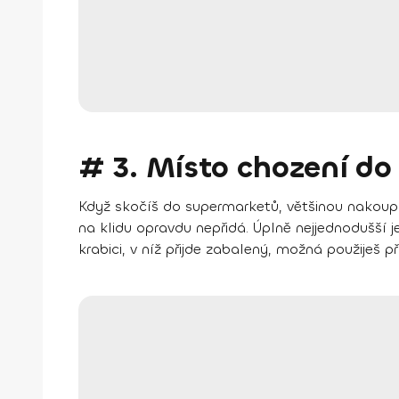
# 3. Místo chození do
Když skočíš do supermarketů, většinou nakoupíš 
na klidu opravdu nepřidá. Úplně nejjednodušší
krabici, v níž přijde zabalený, možná použiješ 