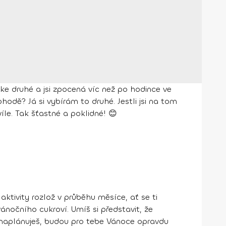
ke druhé a jsi zpocená víc než po hodince ve
hodě? Já si vybírám to druhé. Jestli jsi na tom
víle. Tak šťastné a poklidné! 😊
ktivity rozlož v průběhu měsíce, ať se ti
nočního cukroví. Umíš si představit, že
ě naplánuješ, budou pro tebe Vánoce opravdu