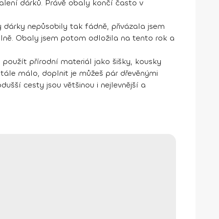
balení dárků. Právě obaly končí často v
 dárky nepůsobily tak fádně, přivázala jsem
ně. Obaly jsem potom odložila na tento rok a
použít přírodní materiál jako šišky, kousky
tále málo, doplnit je můžeš pár dřevěnými
ušší cesty jsou většinou i nejlevnější a