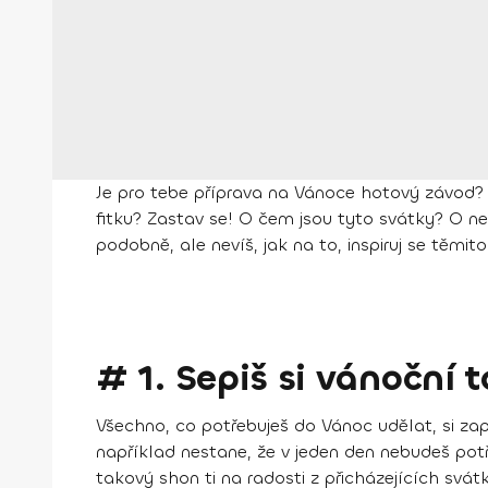
Je pro tebe příprava na Vánoce hotový závod? 
fitku? Zastav se! O čem jsou tyto svátky? O ner
podobně, ale nevíš, jak na to, inspiruj se těmit
# 1. Sepiš si vánoční t
Všechno, co potřebuješ do Vánoc udělat, si zapi
například nestane, že v jeden den nebudeš pot
takový shon ti na radosti z přicházejících sv