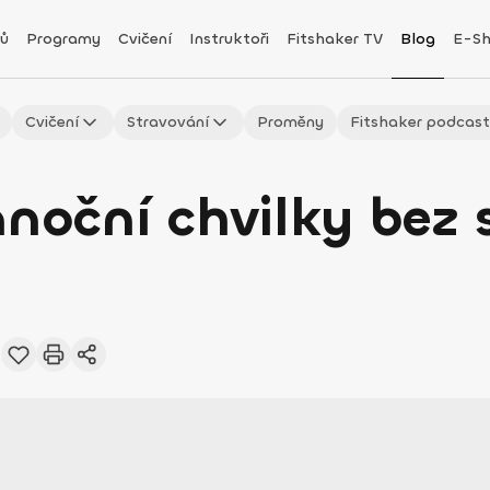
ů
Programy
Cvičení
Instruktoři
Fitshaker TV
Blog
E-S
Cvičení
Stravování
Proměny
Fitshaker podcas
noční chvilky bez s
3