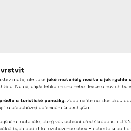
vrstvit
k vrstev máte, ale také
jaké materiály nosíte a jak rychle
d těla. Na něj přijde lehká mikina nebo fleece a navrch bu
prádlo a turistické ponožky.
Zapomeňte na klasickou bavln
jí“ a předcházejí odřeninám či puchýřům.
šném materiálu, který vás ochrání před škrábanci i klíšťa
iálně bych podtrhla rozchozenou obuv – neberte si do hor