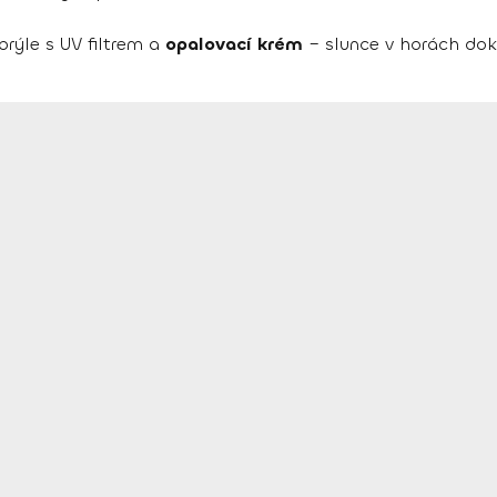
rýle s UV filtrem a
opalovací krém
– slunce v horách dok