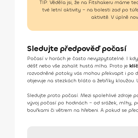
TIP: Věděla jsi, že na Fitshakeru máme t
tvé letní aktivity – na bolesti zad po t
aktivitě. V úplně no
Sledujte předpověď počasí
Počasí v horách je často nevyzpytatelné. I kdy
déšť nebo vše zahalit hustá mlha. Proto je
klí
rozvodněné potoky vás mohou překvapit i po de
objevuje na stezkách bláto a žebříky kloužou. Ur
Sledujte proto počasí. Mezi spolehlivé zdroje 
vývoj počasí po hodinách – od srážek, mlhy, po
bouřkami či větrem na hřebeni. A pokud se před