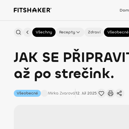
Dom
Všechny
Recepty
Zdraví
Všeobecné
JAK SE PŘIPRAVI
až po strečink.
Všeobecné
Mirka
Zvarová
12. Júl 2025