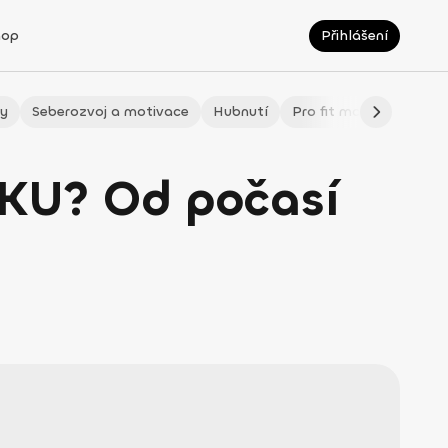
hop
Přihlášení
ty
Seberozvoj a motivace
Hubnutí
Pro fit maminky
LÉ
IKU? Od počasí