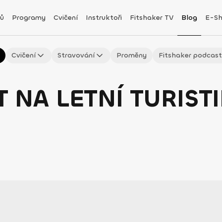
ů
Programy
Cvičení
Instruktoři
Fitshaker TV
Blog
E-S
Cvičení
Stravování
Proměny
Fitshaker podcas
T NA LETNÍ TURIST