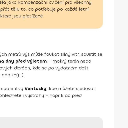
vělá jako kompenzační cvičení pro všechny
přát tělu to, co potřebuje po každé letní
které jsou přetížené.
ch metrů výš může foukat silný vítr, spustit se
i na dny před výletem
– mokrý terén nebo
kových dierách, kde se po vydatném dešti
opatrný. :)
 spolehlivý
Ventusky
, kde můžete sledovat
rohlédněte i výstrahy – například před