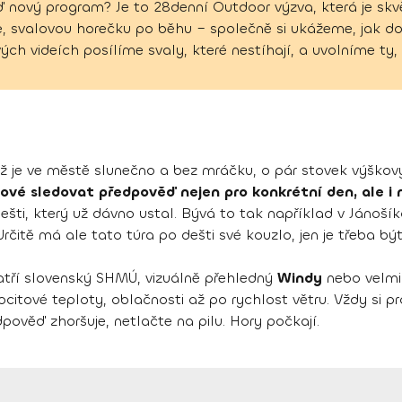
eď nový program? Je to 28denní Outdoor výzva, která je sk
úře, svalovou horečku po běhu – společně si ukážeme, jak do
vých videích posílíme svaly, které nestíhají, a uvolníme ty, 
ž je ve městě slunečno a bez mráčku, o pár stovek výškový
čové sledovat předpověď nejen pro konkrétní den, ale 
šti, který už dávno ustal. Bývá to tak například v Jánoší
čitě má ale tato túra po dešti své kouzlo, jen je třeba být 
patří slovenský SHMÚ, vizuálně přehledný
Windy
nebo velmi
citové teploty, oblačnosti až po rychlost větru. Vždy si p
pověď zhoršuje, netlačte na pilu. Hory počkají.