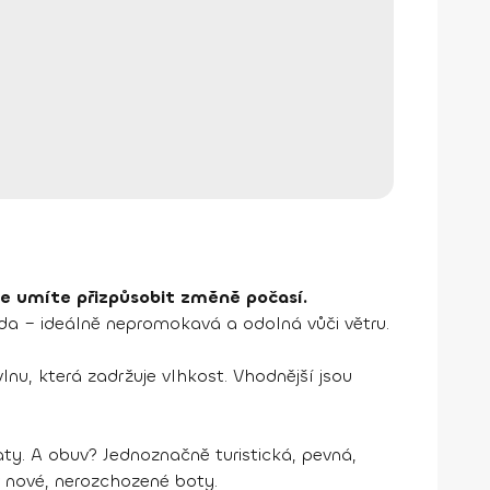
 se umíte přizpůsobit změně počasí.
nda – ideálně nepromokavá a odolná vůči větru.
u, která zadržuje vlhkost. Vhodnější jsou
ty. A obuv? Jednoznačně turistická, pevná,
 nové, nerozchozené boty.