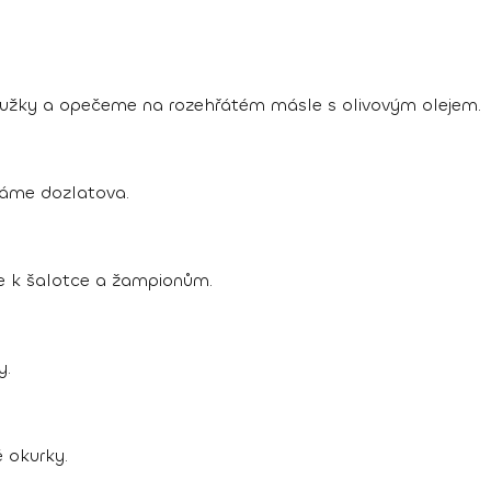
oužky a opečeme na rozehřátém másle s olivovým olejem.
áme dozlatova.
e k šalotce a žampionům.
y.
 okurky.