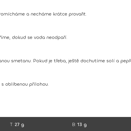
romícháme a necháme krátce provařit.
říme, dokud se voda neodpaří.
nou smetanu. Pokud je třeba, ještě dochutíme solí a pep
 oblíbenou přílohou.
T:
27 g
B:
13 g