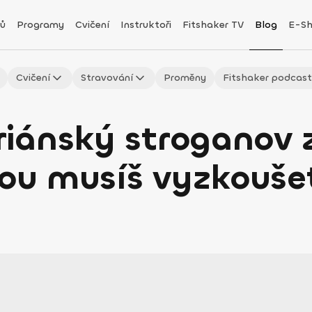
ů
Programy
Cvičení
Instruktoři
Fitshaker TV
Blog
E-S
Cvičení
Stravování
Proměny
Fitshaker podcas
iánský stroganov z
rou musíš vyzkouše