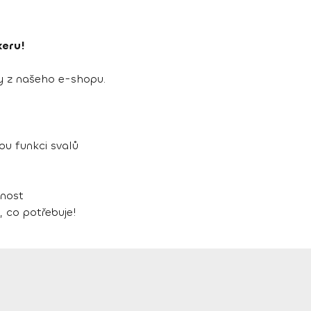
keru!
vy z našeho e-shopu.
ou funkci svalů
pnost
, co potřebuje!