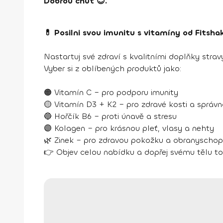
Dobrou chuť 😊.
💊 Posilni svou imunitu s vitamíny od Fitsha
Nastartuj své zdraví s kvalitními doplňky stra
Vyber si z oblíbených produktů jako:
🟠 Vitamín C – pro podporu imunity
🟡 Vitamín D3 + K2 – pro zdravé kosti a správn
🔵 Hořčík B6 – proti únavě a stresu
🟣 Kolagen – pro krásnou pleť, vlasy a nehty
🌿 Zinek – pro zdravou pokožku a obranyscho
👉 Objev celou nabídku a dopřej svému tělu to