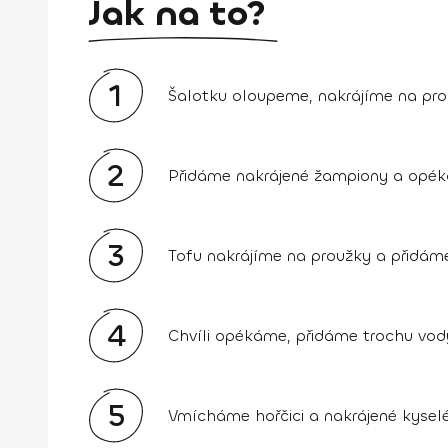
Jak na to?
1
Šalotku oloupeme, nakrájíme na pr
2
Přidáme nakrájené žampiony a opék
3
Tofu nakrájíme na proužky a přidám
4
Chvíli opékáme, přidáme trochu vod
5
Vmícháme hořčici a nakrájené kyselé