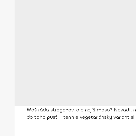
Máš ráda stroganov, ale nejíš maso? Nevadí, můž
do toho pusť – tenhle vegetariánský variant si 