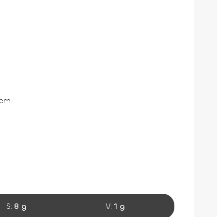
řem.
S:
8 g
V:
1 g