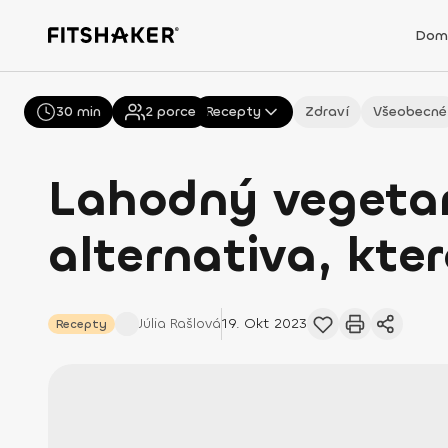
Dom
30 min
Všechny
2
porce
Recepty
Zdraví
Všeobecné
Lahodný vegetar
alternativa, kte
Júlia
Rašlová
19. Okt 2023
Recepty