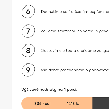
6
Dochutíme solí a černým pepřem, p
7
Zalijeme smetanou na vaření a pova
8
Odstavíme z tepla a přidáme zakysa
9
Vše dobře promícháme a podáváme s
Výživové hodnoty na 1 porci:
336 kcal
1415 kJ