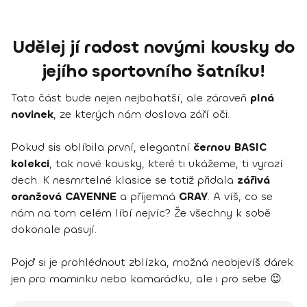
Udělej jí radost novými kousky do
jejího sportovního šatníku!
Tato část bude nejen nejbohatší, ale zároveň
plná
novinek
, ze kterých nám doslova září oči.
Pokud sis oblíbila první, elegantní
černou BASIC
kolekci
, tak nové kousky, které ti ukážeme, ti vyrazí
dech. K nesmrtelné klasice se totiž přidala
zářivá
oranžová CAYENNE
a příjemná
GRAY
. A víš, co se
nám na tom celém líbí nejvíc? Že všechny k sobě
dokonale pasují.
Pojď si je prohlédnout zblízka, možná neobjevíš dárek
jen pro maminku nebo kamarádku, ale i pro sebe 😉.