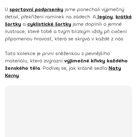
U
sportovní podprsenky
jsme ponechali výjimečný
detail, překřížení ramínek na zádech. A
legíny
,
krátké
šortky
a
cyklistické šortky
jsme doplnili o jemné
ilustrace, které tobě a tvým blízkým vždy při cvičení
připomenou hravost, která se skrývá v každé z nás.
Tato kolekce je první sněženkou z pevnějšího
materiálu, která zvýrazní
výjimečné křivky každého
ženského těla
. Podívej se, jak krásně sedla
Naty
Kerny
.