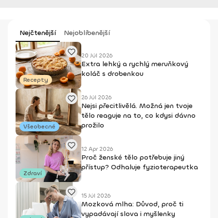
Nejčtenější
Nejoblíbenější
20 Júl 2026
Extra lehký a rychlý meruňkový
koláč s drobenkou
Recepty
26 Júl 2026
Nejsi přecitlivělá. Možná jen tvoje
tělo reaguje na to, co kdysi dávno
prožilo
Všeobecné
12 Apr 2026
Proč ženské tělo potřebuje jiný
přístup? Odhaluje fyzioterapeutka
Zdraví
15 Júl 2026
Mozková mlha: Důvod, proč ti
vypadávají slova i myšlenky