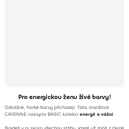
Pro energickou ženu živé barvy!
Odvážné, horké barvy přicházejí. Tato oranžová
CAYENNE nakopla BASIC kolekci
energií a vášní
.
Najdeš v ní skoro všechny střihy, které už znáš z černé