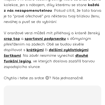
kolekce, jen s nábojem, díky kterému se stane
každá
z nás nezapomenutelnou
. Pokud cítíš, že tato barva
je to "pravé ořechové" pro některou tvoji blízkou ženu,
neváhej a pusť se do vybírání.
V oranžové verzi můžeš mít přiléhavý a krásně ženský
crop top
a
sportovní podprsenku
s důmyslným
překřížením na zádech. Obě se budou skvěle
doplňovat s
krátkými
či
delšími cyklistickými
šortkami
. Na závěr nesmíme vynechat
dlouhé
funkční legíny
, ve kterých doslova zazáříš barvou
zapadajícího slunce.
Chytila i tebe za srdce 😊? Nás jednoznačně.