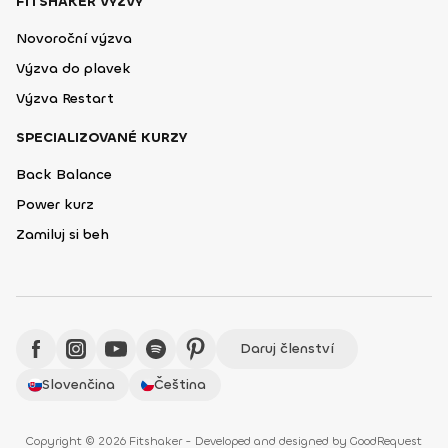
FITSHAKER VÝZVY
Novoroční výzva
Výzva do plavek
Výzva Restart
SPECIALIZOVANÉ KURZY
Back Balance
Power kurz
Zamiluj si beh
Daruj členství
Slovenčina
Čeština
Copyright © 2026 Fitshaker - Developed and designed by
GoodRequest