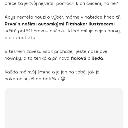
přece ta je tvůj největší pomocník při cvičení, no ne?
Abys neměla nouzi o výběr, máme v nabídce hned tři.
První s našimi autorskými Fitshaker ilustracemi
určitě potěší hravou osůbku, která miluje nejen barvy,
ale i kreativitu.
V těsném závěsu však přicházejí ještě naše dvě
novinky, a to tenká a přilnavá
fialová
a
šedá
.
Každá má svůj šmrnc a je jen na tobě, jak je
nakombinuješ do balíčku 😉.