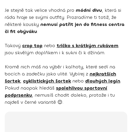
Je stejně tak velice vhodná pro
módní divu
, která si
ráda hraje se svými outfity. Prozradíme ti totiž, že
některé kousky
nemusí patřit jen do fitness centra
či fit obýváku
.
Takový
crop top
nebo
tričko s krátkým rukávem
jsou skvělým doplňkem i k sukni či k džínám.
Kromě nich máš na výběr i kalhoty, které sedí na
bocích a zadečku jako ulité. Vybírej z
nejkratších
šortek
,
cyklistických šortek
nebo
dlouhých legín
.
Pokud naopak hledáš
spolehlivou sportovní
podprsenku
, nemusíš chodit daleko, protože i tu
najdeš v černé variantě 😊.