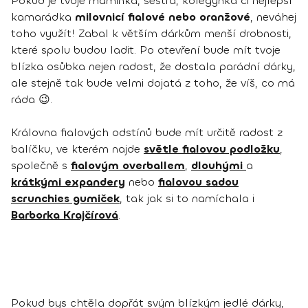
Pokud je tvoje maminka, sestra, kolegyňka či nejlepší
kamarádka
milovnicí fialové nebo oranžové
, neváhej
toho využít! Zabal k větším dárkům menší drobnosti,
které spolu budou ladit. Po otevření bude mít tvoje
blízka osůbka nejen radost, že dostala parádní dárky,
ale stejně tak bude velmi dojatá z toho, že víš, co má
ráda 😉.
Královna fialových odstínů bude mít určitě radost z
balíčku, ve kterém najde
světle fialovou podložku
,
společně s
fialovým overballem
,
dlouhými
a
krátkými expandery
nebo
fialovou sadou
scrunchies gumiček
, tak jak si to namíchala i
Barborka Krajčírová
.
Pokud bys chtěla dopřát svým blízkým jedlé dárky,