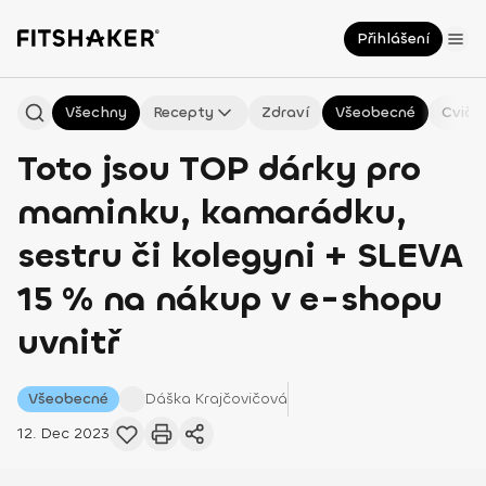
Přihlášení
Všechny
Recepty
Zdraví
Všeobecné
Cviče
Toto jsou TOP dárky pro
maminku, kamarádku,
sestru či kolegyni + SLEVA
15 % na nákup v e-shopu
uvnitř
Všeobecné
Dáška
Krajčovičová
12. Dec 2023