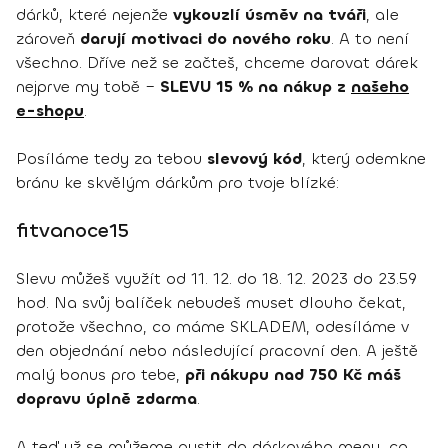
dárků, které nejenže
vykouzlí úsměv na tváři
, ale
zároveň
darují motivaci do nového roku
. A to není
všechno. Dříve než se začteš, chceme darovat dárek
nejprve my tobě –
SLEVU 15 % na nákup z
našeho
e-shopu
.
Posíláme tedy za tebou
slevový kód
, který odemkne
bránu ke skvělým dárkům pro tvoje blízké:
fitvanoce15
Slevu můžeš využít od 11. 12. do 18. 12. 2023 do 23.59
hod. Na svůj balíček nebudeš muset dlouho čekat,
protože všechno, co máme SKLADEM, odesíláme v
den objednání nebo následující pracovní den. A ještě
malý bonus pro tebe,
při nákupu nad 750 Kč máš
dopravu úplně zdarma
.
A teď už se můžeme pustit do dárkového menu, co