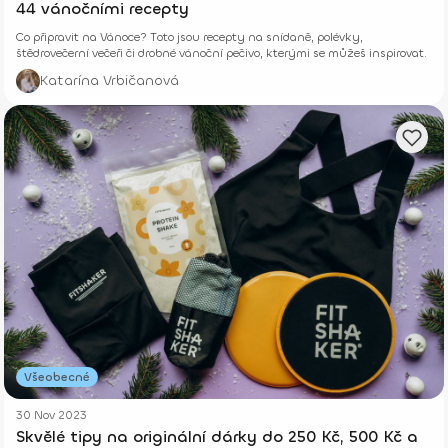
44 vánočními recepty
Co připravit na Vánoce? Toto jsou recepty na snídaně, polévky,
štědrovečerní večeři či drobné vánoční pečivo, kterými se můžeš inspirovat.
Katarína Vrbičanová
Všeobecné
30 Nov 2023
Skvělé tipy na originální dárky do 250 Kč, 500 Kč a