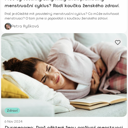
menstruační cyklus? Radí koučka ženského zdraví.
Proč je důležité mít pravidelný menstruační cyklus? Co může ovlivňovat
menstruaci? O tom jsme si popovídali s koučkou ženského zdraví.
Petra Ryšková
Zdraví
6 Nov 2024
Dysmenorea: Proč některé ženy prožívají menstruaci