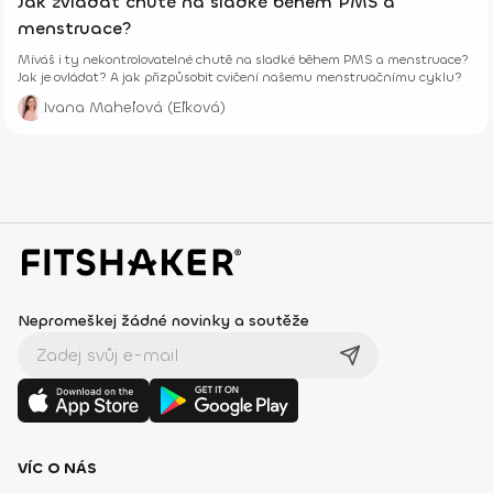
Jak zvládat chutě na sladké během PMS a
menstruace?
Míváš i ty nekontrolovatelné chutě na sladké během PMS a menstruace?
Jak je ovládat? A jak přizpůsobit cvičení našemu menstruačnímu cyklu?
Ivana Maheľová (Eľková)
Nepromeškej žádné novinky a soutěže
VÍC O NÁS