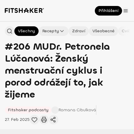
Přihlášení
Všechny
Recepty
Zdraví
Všeobecné
Cviče
#206 MUDr. Petronela
Lúčanová: Ženský
menstruační cyklus i
porod odrážejí to, jak
žijeme
Fitshaker podcasty
Romana
Cibulková
27. Feb 2025