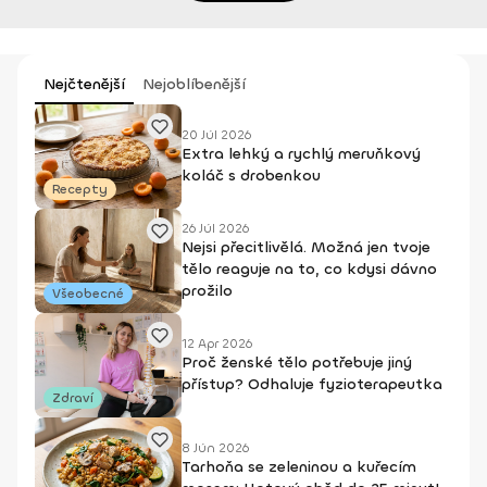
Nejčtenější
Nejoblíbenější
20 Júl 2026
Extra lehký a rychlý meruňkový
koláč s drobenkou
Recepty
26 Júl 2026
Nejsi přecitlivělá. Možná jen tvoje
tělo reaguje na to, co kdysi dávno
prožilo
Všeobecné
12 Apr 2026
Proč ženské tělo potřebuje jiný
přístup? Odhaluje fyzioterapeutka
Zdraví
8 Jún 2026
Tarhoňa se zeleninou a kuřecím