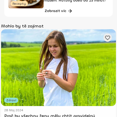
masem: Hotový oběd do 25 minut!
Recepty
Zobrazit víc
Mohlo by tě zajímat
Zdraví
28 Máj 2024
Proč by všechny ženy měly chtít pravidelný