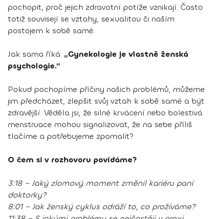
pochopit, proč jejich zdravotní potíže vznikají. Často
totiž souvisejí se vztahy, sexualitou či naším
postojem k sobě samé.
Jak sama říká:
„Gynekologie je vlastně ženská
psychologie.“
Pokud pochopíme příčiny našich problémů, můžeme
jim předcházet, zlepšit svůj vztah k sobě samé a být
zdravější. Věděla jsi, že silné krvácení nebo bolestivá
menstruace mohou signalizovat, že na sebe příliš
tlačíme a potřebujeme zpomalit?
O čem si v rozhovoru povídáme?
3:18 – Jaký zlomový moment změnil kariéru paní
doktorky?
8:01 – Jak ženský cyklus odráží to, co prožíváme?
11:38 – S jakými problémy se nejčastěji v praxi