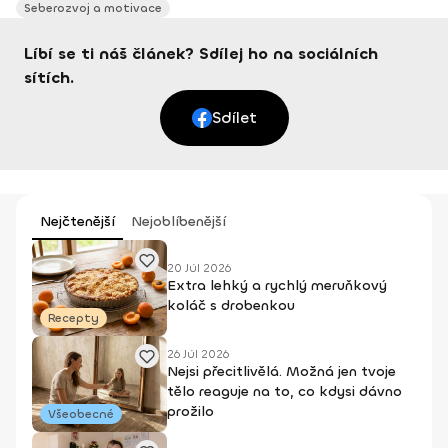
Seberozvoj a motivace
Líbí se ti náš článek? Sdílej ho na sociálních
sítích.
Sdílet
Nejčtenější
Nejoblíbenější
20 Júl 2026
Extra lehký a rychlý meruňkový
koláč s drobenkou
Recepty
26 Júl 2026
Nejsi přecitlivělá. Možná jen tvoje
tělo reaguje na to, co kdysi dávno
prožilo
Všeobecné