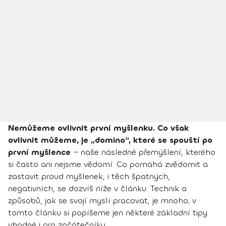
Nemůžeme ovlivnit první myšlenku. Co však
ovlivnit můžeme, je „domino“, které se spouští po
první myšlence
– naše následné přemýšlení, kterého
si často ani nejsme vědomí. Co pomáhá zvědomit a
zastavit proud myšlenek, i těch špatných,
negativních, se dozvíš níže v článku. Technik a
způsobů, jak se svojí myslí pracovat, je mnoho; v
tomto článku si popíšeme jen některé základní tipy
vhodné i pro začátečníky.