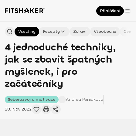
Přihlášení
Všechny
Recepty
Zdraví
Všeobecné
Cviče
4 jednoduché techniky,
jak se zbavit špatných
myšlenek, i pro
začátečníky
Seberozvoj a motivace
Andrea
Peniaková
28. Nov 2022