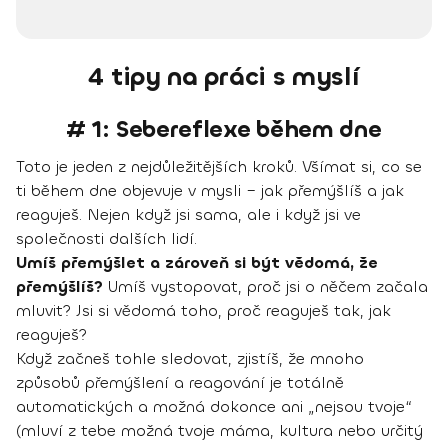
4 tipy na práci s myslí
# 1: Sebereflexe během dne
Toto je jeden z nejdůležitějších kroků. Všímat si, co se
ti během dne objevuje v mysli – jak přemýšlíš a jak
reaguješ. Nejen když jsi sama, ale i když jsi ve
společnosti dalších lidí.
Umíš přemýšlet a zároveň si být vědomá, že
přemýšlíš?
Umíš vystopovat, proč jsi o něčem začala
mluvit? Jsi si vědomá toho, proč reaguješ tak, jak
reaguješ?
Když začneš tohle sledovat, zjistíš, že mnoho
způsobů přemýšlení a reagování je totálně
automatických a možná dokonce ani „nejsou tvoje“
(mluví z tebe možná tvoje máma, kultura nebo určitý