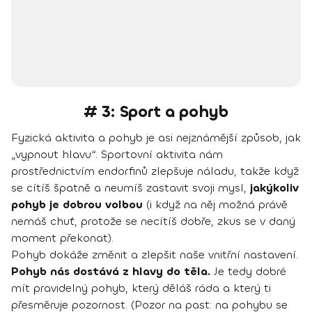
# 3: Sport a pohyb
Fyzická aktivita a pohyb je asi nejznámější způsob, jak
„vypnout hlavu“. Sportovní aktivita nám
prostřednictvím endorfinů zlepšuje náladu, takže když
se cítíš špatně a neumíš zastavit svoji mysl,
jakýkoliv
pohyb je dobrou volbou
(i když na něj možná právě
nemáš chuť, protože se necítíš dobře, zkus se v daný
moment překonat).
Pohyb dokáže změnit a zlepšit naše vnitřní nastavení.
Pohyb nás dostává z hlavy do těla.
Je tedy dobré
mít pravidelný pohyb, který děláš ráda a který ti
přesměruje pozornost. (Pozor na past: na pohybu se