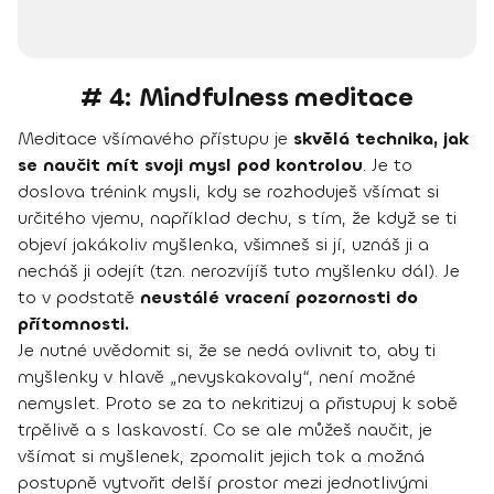
# 4: Mindfulness meditace
Meditace všímavého přístupu je
skvělá technika, jak
se naučit mít svoji mysl pod kontrolou
. Je to
doslova trénink mysli, kdy se rozhoduješ všímat si
určitého vjemu, například dechu, s tím, že když se ti
objeví jakákoliv myšlenka, všimneš si jí, uznáš ji a
necháš ji odejít (tzn. nerozvíjíš tuto myšlenku dál). Je
to v podstatě
neustálé vracení pozornosti do
přítomnosti.
Je nutné uvědomit si, že se nedá ovlivnit to, aby ti
myšlenky v hlavě „nevyskakovaly“, není možné
nemyslet. Proto se za to nekritizuj a přistupuj k sobě
trpělivě a s laskavostí. Co se ale můžeš naučit, je
všímat si myšlenek, zpomalit jejich tok a možná
postupně vytvořit delší prostor mezi jednotlivými