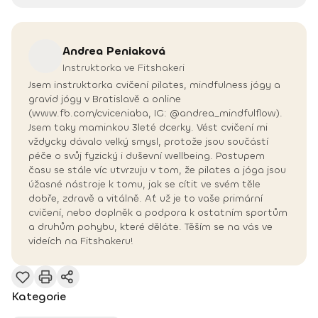
Andrea
Peniaková
Instruktorka ve Fitshakeri
Jsem instruktorka cvičení pilates, mindfulness jógy a
gravid jógy v Bratislavě a online
(www.fb.com/cviceniaba, IG: @andrea_mindfulflow).
Jsem taky maminkou 3leté dcerky. Vést cvičení mi
vždycky dávalo velký smysl, protože jsou součástí
péče o svůj fyzický i duševní wellbeing. Postupem
času se stále víc utvrzuju v tom, že pilates a jóga jsou
úžasné nástroje k tomu, jak se cítit ve svém těle
dobře, zdravě a vitálně. Ať už je to vaše primární
cvičení, nebo doplněk a podpora k ostatním sportům
a druhům pohybu, které děláte. Těším se na vás ve
videích na Fitshakeru!
Kategorie