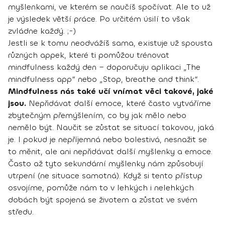
myšlenkami, ve kterém se naučíš spočívat. Ale to už
je výsledek větší práce. Po určitém úsilí to však
zvládne každý. ;-)
Jestli se k tomu neodvážíš sama, existuje už spousta
různých appek, které ti pomůžou trénovat
mindfulness každý den – doporučuju aplikaci „The
mindfulness app“ nebo „Stop, breathe and think“.
Mindfulness nás také učí vnímat věci takové, jaké
jsou.
Nepřidávat další emoce, které často vytváříme
zbytečným přemýšlením, co by jak mělo nebo
nemělo být. Naučit se zůstat se situací takovou, jaká
je. I pokud je nepříjemná nebo bolestivá, nesnažit se
to měnit, ale ani nepřidávat další myšlenky a emoce.
Často až tyto sekundární myšlenky nám způsobují
utrpení (ne situace samotná). Když si tento přístup
osvojíme, pomůže nám to v lehkých i nelehkých
dobách být spojená se životem a zůstat ve svém
středu.