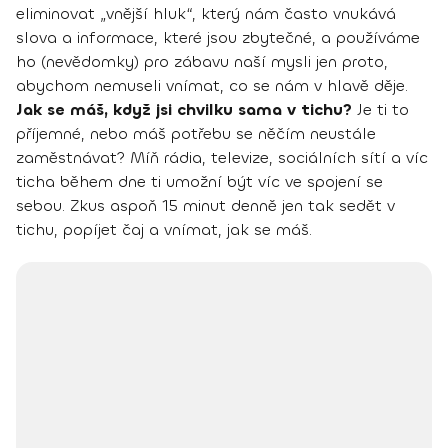
eliminovat „vnější hluk“, který nám často vnukává
slova a informace, které jsou zbytečné, a používáme
ho (nevědomky) pro zábavu naší mysli jen proto,
abychom nemuseli vnímat, co se nám v hlavě děje.
Jak se máš, když jsi chvilku sama v tichu?
Je ti to
příjemné, nebo máš potřebu se něčím neustále
zaměstnávat? Míň rádia, televize, sociálních sítí a víc
ticha během dne ti umožní být víc ve spojení se
sebou. Zkus aspoň 15 minut denně jen tak sedět v
tichu, popíjet čaj a vnímat, jak se máš.