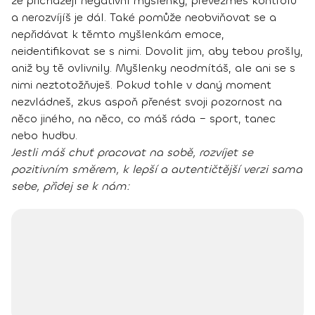
že přicházejí negativní myšlenky, převezmeš kontrolu
a nerozvíjíš je dál. Také pomůže neobviňovat se a
nepřidávat k těmto myšlenkám emoce,
neidentifikovat se s nimi. Dovolit jim, aby tebou prošly,
aniž by tě ovlivnily. Myšlenky neodmítáš, ale ani se s
nimi neztotožňuješ. Pokud tohle v daný moment
nezvládneš, zkus aspoň přenést svoji pozornost na
něco jiného, na něco, co máš ráda – sport, tanec
nebo hudbu.
Jestli máš chuť pracovat na sobě, rozvíjet se
pozitivním směrem, k lepší a autentičtější verzi sama
sebe, přidej se k nám: